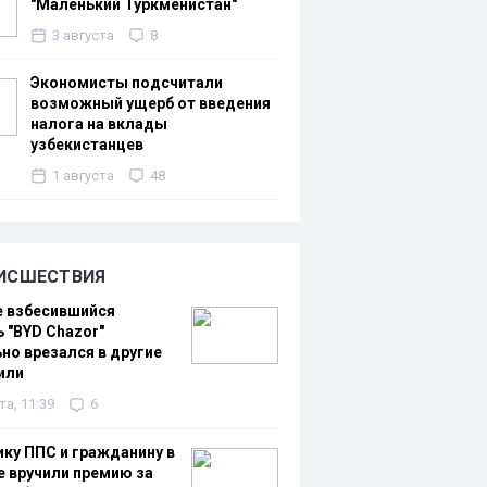
"Маленький Туркменистан"
3 августа
8
Экономисты подсчитали
возможный ущерб от введения
налога на вклады
узбекистанцев
1 августа
48
ИСШЕСТВИЯ
е взбесившийся
 "BYD Chazor"
но врезался в другие
или
та, 11:39
6
ку ППС и гражданину в
 вручили премию за