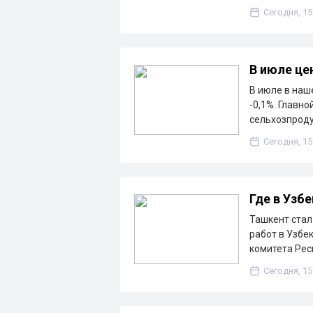
Сегодня, 15
В июле це
В июле в наш
-0,1%. Главно
сельхозпроду
Сегодня, 15
Где в Узб
Ташкент стал
работ в Узбе
комитета Рес
Сегодня, 15