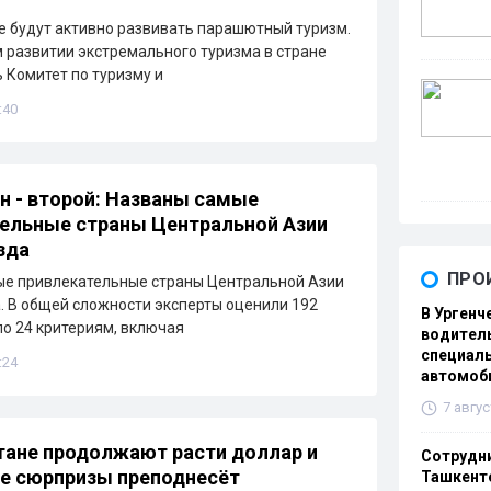
е будут активно развивать парашютный туризм.
 развитии экстремального туризма в стране
 Комитет по туризму и
:40
н - второй: Названы самые
ельные страны Центральной Азии
зда
ПРО
ые привлекательные страны Центральной Азии
. В общей сложности эксперты оценили 192
В Ургенч
по 24 критериям, включая
водитель
специаль
:24
автомоб
7 авгус
тане продолжают расти доллар и
Сотрудни
ие сюрпризы преподнесёт
Ташкенте