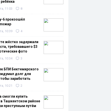
 ребёнка
та, 11:03
8
у-6 произошёл
 пожар
та, 10:39
4
нте жёстко задержали
та, требовавшего $3
ротические фото
та, 10:34
3
ик БПИ Бектемирского
ридумал долг для
чтобы заработать
та, 10:21
2
а смогли купить
 в Ташкентском районе
ки преступным путём