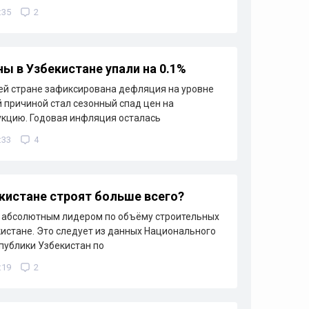
:35
2
ны в Узбекистане упали на 0.1%
ей стране зафиксирована дефляция на уровне
й причиной стал сезонный спад цен на
кцию. Годовая инфляция осталась
:33
4
екистане строят больше всего?
 абсолютным лидером по объёму строительных
кистане. Это следует из данных Национального
публики Узбекистан по
:19
2