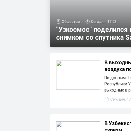
Общество
Сегодня, 17:52
"Узкосмос" поделился
снимком со спутника S
В выходны
воздуха п
По данным Ц
Республики У
выходные в р
Сегодня, 17
В Узбекис
туризм