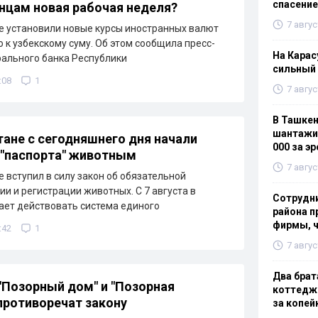
спасение
нцам новая рабочая неделя?
7 авгус
е установили новые курсы иностранных валют
 к узбекскому суму. Об этом сообщила пресс-
На Карас
ального банка Республики
сильный
:08
1
7 авгус
В Ташке
шантажис
тане с сегодняшнего дня начали
000 за э
"паспорта" животным
7 авгус
е вступил в силу закон об обязательной
и и регистрации животных. С 7 августа в
Сотрудн
ает действовать система единого
района п
фирмы, 
:42
1
7 авгус
Два брат
"Позорный дом" и "Позорная
коттедж
противоречат закону
за копей