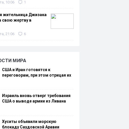
та, 10:06
1
яя жительница Джизака
 свою жертву в
та, 21:06
6
ОСТИ МИРА
США и Иран готовятся к
переговорам, при этом отрицая их
Израиль вновь отверг требования
США о выводе армии из Ливана
Хуситы объявили морскую
блокаду Саудовской Аравии