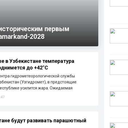
 историческим первым
amarkand-2028
е в Узбекистане температура
однимется до +42°C
ентра гидрометеорологической службы
збекистан (Узгидромет), в предстоящие
еспублике усилится жара. Ожидаемая
:47
тане будут развивать парашютный