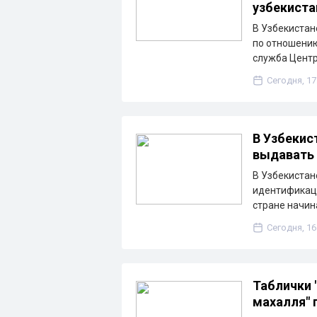
узбекиста
В Узбекистан
по отношению
служба Центр
Сегодня, 17
В Узбекис
выдавать 
В Узбекистан
идентификаци
стране начин
Сегодня, 16
Таблички 
махалля" 