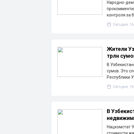
Народно-дем
прокомментир
контроля за 
Сегодня, 16
Жители Уз
трлн сумо
В Узбекистан
сумов. Это с
Республики У
Сегодня, 16
В Узбекис
недвижим
Нацкомстат У
стоимости жи