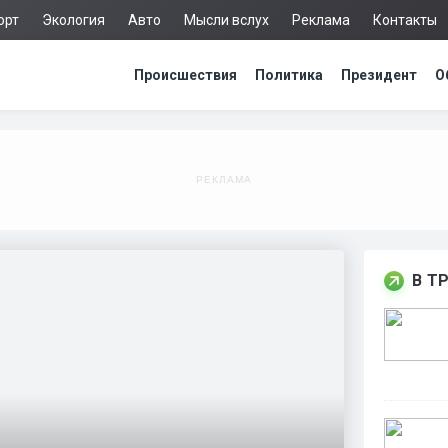
орт
Экология
Авто
Мысли вслух
Реклама
Контакты
Происшествия
Политика
Президент
О
В Т