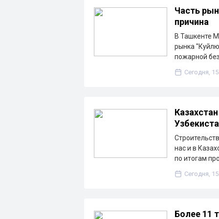
Часть рын
причина
В Ташкенте М
рынка "Куйлю
пожарной без
Сегодня, 15
Казахстан
Узбекиста
Строительств
нас и в Казах
по итогам пр
Сегодня, 15
Более 11 