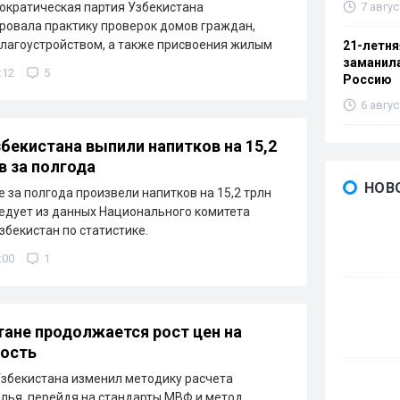
7 авгус
ократическая партия Узбекистана
овала практику проверок домов граждан,
благоустройством, а также присвоения жилым
21-летн
заманила
:12
5
Россию
6 авгус
бекистана выпили напитков на 15,2
в за полгода
НОВ
е за полгода произвели напитков на 15,2 трлн
ледует из данных Национального комитета
збекистан по статистике.
:00
1
тане продолжается рост цен на
ость
збекистана изменил методику расчета
лья, перейдя на стандарты МВФ и метод