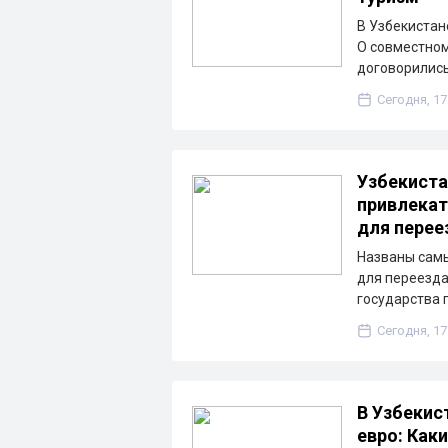
В Узбекистан
О совместном
договорились
Сегодня, 17
Узбекиста
привлекат
для перее
Названы сам
для переезда
государства 
Сегодня, 17
В Узбекис
евро: Как