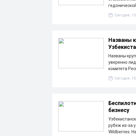
гедонической
Сегодня, 15
Названы к
Узбекиста
Названы круп
уверенно лид
комитета Рес
Сегодня, 15
Беспилотн
бизнесу
Узбекистанск
рубеж из-за 
Wildberries. 