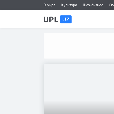
В мире
Культура
Шоу-бизнес
Сп