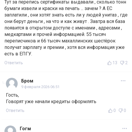
Тут за перепись сертификаты выдавали , сколько тонн
бумаги извели и краски на печать ... зачем ? А ЕС
заплатили , они хотят знать есть ли у людей унитаз , где
они берут деньги , на что и как живут . Завтра вся база
появится в открытом доступе с именами , адресами ,
медкартами и прочей информацией. 55 тысяч
переписчиков и 66 тысяч махаллинских шестёрок
получат зарплату и премии , хотя вся информация уже
есть в ЕПГУ.
Ответить
13
2
Бром
9 февраля 2026 06:51
Гость,
Говорят уже начали кредиты оформлять
Ответить
0
0
Гогм