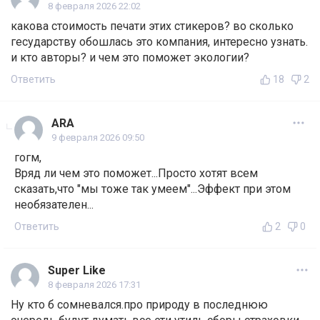
8 февраля 2026 22:02
какова стоимость печати этих стикеров? во сколько
гесударству обошлась это компания, интересно узнать.
и кто авторы? и чем это поможет экологии?
Ответить
18
2
ARA
9 февраля 2026 09:50
гогм,
Вряд ли чем это поможет...Просто хотят всем
сказать,что "мы тоже так умеем"...Эффект при этом
необязателен...
Ответить
2
0
Super Like
8 февраля 2026 17:31
Ну кто б сомневался.про природу в последнюю