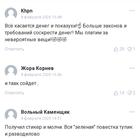
Khpn
8 февраля 2026 15:48
Всё касается денег и показухи!☝️ Больше законов и
требований соскрести денег! Мы платим за
невероятные вещи!🤣🤣🤣
Ответить
29
1
Жора Корнев
8 февраля 2026 15:46
и таак сойдет...
Ответить
14
2
Вольный Каменщик
8 февраля 2026 14:51
Получил стикер и молчи. Вся "зеленая" повестка тупик
и разводилово