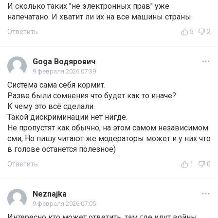
И сколько таких "не электронных прав" уже
напечатано. И хватит ли их на все машины страны.
Ответить
5
2
Goga Водярович
9 февраля 2026 07:39
Система сама себя кормит.
Разве были сомнения что будет как то иначе?
К чему это всё сделали.
Такой дискриминации нет нигде.
Не пропустят как обычно, на этом самом независимом
сми, Но пишу читают же модераторы может и у них что
в голове останется полезное)
Ответить
1
0
Neznajka
9 февраля 2026 07:05
Интересно кто может ответить, там где идут войны