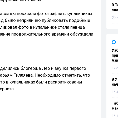
В Т
пла
 звезды показали фотографии в купальниках.
зд было неприлично публиковать подобные
бликовал фото в купальнике стала певица
ечение продолжительного времени обсуждали
Узб
пр
Ази
делились блогерша Лео и внучка первого
17:2
рьям Тилляева. Необходимо отметить, что
В У
то в купальниках были раскритикованы
нач
ернета.
16:4
Таб
мах
16:1