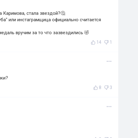
ка Каримова, стала звездой?🤔
уба" или инстаграмщица официально считается
медаль вручим за то что зазвездились 🤣
14
1
ики?
8
3