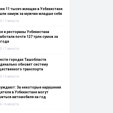
ее 11 тысяч женщин в Узбекистане
шли замуж за мужчин младше себя
3 / 7 августа
е и рестораны Узбекистана
аботали почти 127 трлн сумов за
лгода
2 / 7 августа
ести городах Ташобласти
динально обновят систему
щественного транспорта
0 / 6 августа
суждают: За некоторые нарушения
ители в Узбекистане могут
иться автомобиля на год
3 / 6 августа