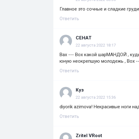
Главное это сочные и сладкие груди
Ответить
СЕНАТ
22 августа 2022 18:17
Вах --- Вох какой шарМАНДОЙ , куд
юную неокрепшую молодежь , Вох -- 
Ответить
Куз
22 августа 2022 15:36
diyorik azimova! Некрасивые ноги над
Ответить
Zritel VRoot