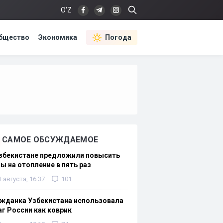
O‘Z
бщество
Экономика
Погода
САМОЕ ОБСУЖДАЕМОЕ
Узбекистане предложили повысить
ы на отопление в пять раз
1 августа, 16:37
101
жданка Узбекистана использовала
г России как коврик