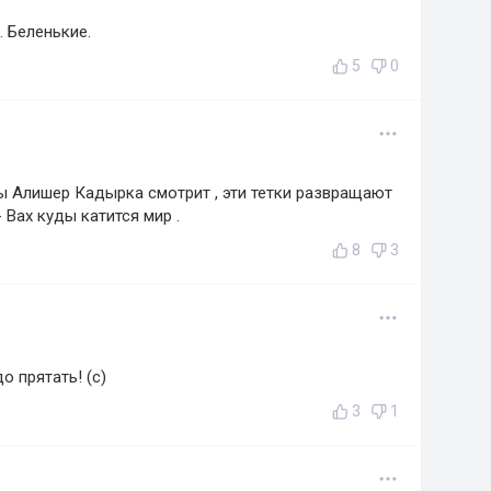
. Беленькие.
5
0
ы Алишер Кадырка смотрит , эти тетки развращают
Вах куды катится мир .
8
3
о прятать! (с)
3
1