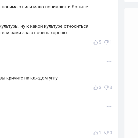
не понимают или мало понимают и больше
культуры, ну к какой культуре относиться
атели сами знают очень хорошо
5
1
вы кричите на каждом углу.
3
3
1
0