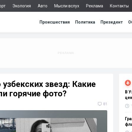
орт
Экология
Авто
Мысли вслух
Реклама
Контакты
Происшествия
Политика
Президент
О
узбекских звезд: Какие
ли горячие фото?
В 
цен
81
Гра
фла