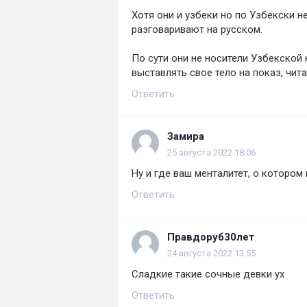
Хотя они и узбеки но по Узбекски 
разговаривают на русском.
По сути они не носители Узбекской 
выставлять свое тело на показ, чит
Ответить
Замира
25 августа 2022 18:06
Ну и где ваш менталитет, о котором 
Ответить
Правдоруб30лет
24 августа 2022 13:55
Сладкие такие сочные девки ух
Ответить