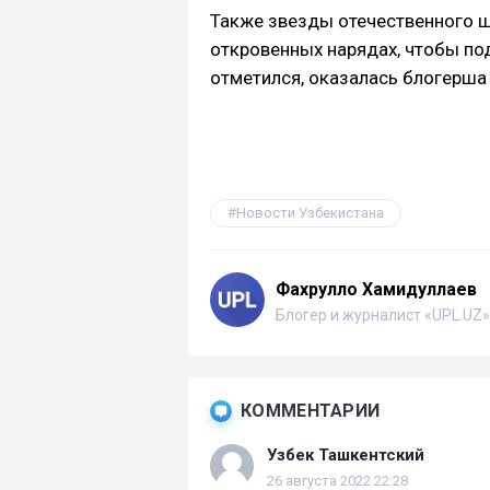
Также звезды отечественного ш
откровенных нарядах, чтобы под
отметился, оказалась блогерша
Новости Узбекистана
Фахрулло Хамидуллаев
Блогер и журналист «UPL.UZ»
КОММЕНТАРИИ
Узбек Ташкентский
26 августа 2022 22:28