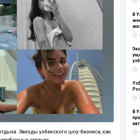
В У
жен
жи
Эк
уще
узб
Узб
Ро
В У
про
ав
отдыха. Звезды узбекского шоу-бизнеса, как
зарубежных странах.