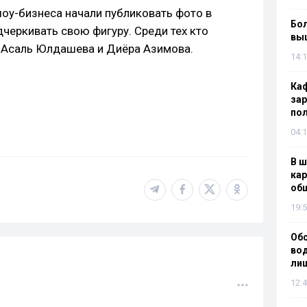
оу-бизнеса начали публиковать фото в
Бол
черкивать свою фигуру. Среди тех кто
вы
 Асаль Юлдашева и Диёра Азимова.
14:1
Каф
зар
по
04:1
В ш
кар
об
19:5
Об
вод
лиш
12:4