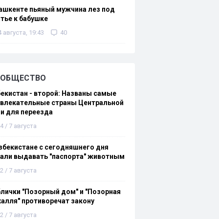
ашкенте пьяный мужчина лез под
тье к бабушке
4 августа, 19:43
40
ОБЩЕСТВО
екистан - второй: Названы самые
ивлекательные страны Центральной
и для переезда
4 / 7 августа
збекистане с сегодняшнего дня
али выдавать "паспорта" животным
2 / 7 августа
лички "Позорный дом" и "Позорная
алля" противоречат закону
2 / 7 августа