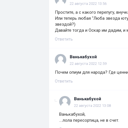
22 августа 2022 13:56
Простите, а с какого перепугу, внуч
Или теперь любая "Люба звезда ют
звездой?)
Давайте тогда и Оскар им дадим, и 
Ответить
Baнькaбyxой
22 августа 2022 12:59
Почем опиум для народа? Где ценн
Ответить
Baнькaбyxой
22 августа 2022 13:08
Baнькaбyxой,
....лола пересортица, не в счет.