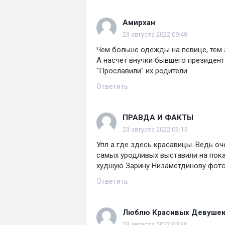
Амирхан
23 августа 2022 09:48
Чем больше одежды на певице, тем 
А насчет внучки бывшего президента
"Прославили" их родители.
Ответить
ПРАВДА И ФАКТЫ
23 августа 2022 03:15
Упл а где здесь красавицы. Ведь о
самых уродливых выставили на пока
худшую Зарину Низаметдинову фото
Ответить
Люблю Красивых Девуше
23 августа 2022 00:30