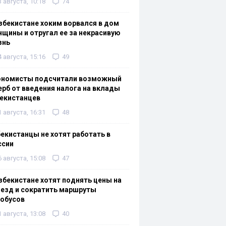
3 августа, 10:18
74
збекистане хоким ворвался в дом
щины и отругал ее за некрасивую
знь
4 августа, 15:16
49
ономисты подсчитали возможный
рб от введения налога на вклады
екистанцев
1 августа, 16:31
48
екистанцы не хотят работать в
ссии
6 августа, 15:08
47
збекистане хотят поднять цены на
езд и сократить маршруты
тобусов
1 августа, 13:08
40