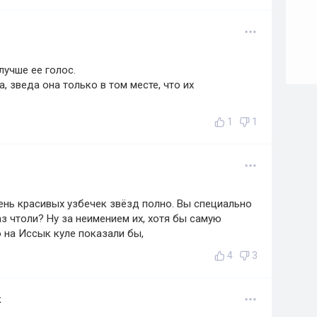
лучше ее голос.
, зведа она только в том месте, что их
1
1
чень красивых узбечек звёзд полно. Вы специально
з чтоли? Ну за неимением их, хотя бы самую
 на Иссык куле показали бы,
4
3
к