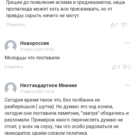
Греции до появления ислама и среднеазиатов; наша
пропаганда может хоть все присваивать, но от
правды скрыть ничего не могут.
Ответить
1
1
Новороссия
3 марта 2023 20:52
Молодцы что поставили
Ответить
3
2
Нестандартное Мнение
3 марта 2023 19:29
Сегодня время такое что, без полбанки не
разберёшься ( шутка). Но думаю это ход конем,
сегодня они поставили памятник, "завтра" обиделись и
разломали. Примеров много перечислять думаю не
стоит, у всех на слуху, так что особо радоваться не
приходится, одним словом политика.