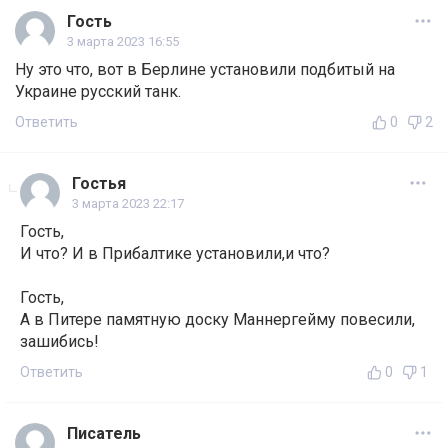
Гость
3 марта 2023 16:55
Ну это что, вот в Берлине установили подбитый на
Украине русский танк.
Ответить
0
2
Гостья
3 марта 2023 22:17
Гость,
И что? И в Прибалтике установили,и что?
Гость,
А в Питере памятную доску Маннергейму повесили,
зашибись!
Ответить
0
1
Писатель