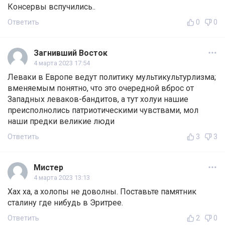
Консервы вспучились..
Ответить
0
0
Загнивший Восток
4 марта 2023 17:54
Леваки в Европе ведут политику мультикультурлизма;
вменяемым понятно, что это очередной вброс от
Западных леваков-бандитов, а тут холуи нашие
преисполнолись патриотическими чувствами, мол
наши предки великие люди
Ответить
3
3
Мистер
4 марта 2023 13:13
Хах ха, а холопы не доволны. Поставьте памятник
сталину где нибудь в Эритрее.
Ответить
2
0