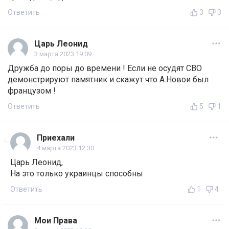
Ответить
3
3
Царь Леонид
3 марта 2023 19:09
Дружба до поры до времени ! Если не осудят СВО
демонстрируют памятник и скажут что А.Новои был
французом !
Ответить
5
1
Приехали
4 марта 2023 12:30
Царь Леонид,
На это только украинцы способны
Ответить
1
4
Мои Права