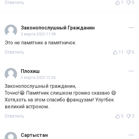
Ответить
1
0
Законопослушный Гражданин
3 марта 2023 11:58
Это не памятник а памятничок
Ответить
11
6
Плохиш
3 марта 2023 13:26
Законопослушный гражданин,
Точно!😁 Памятник слишком громко сказано 😄
Хотя,хоть на этом спасибо французам! Улугбек
великий астроном..
Ответить
5
3
Сартыстан