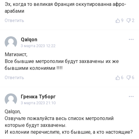
Эх, когда то великая Франция оккупированна афро-
арабами
Ответить
9
2
Qalqon
3 марта 2023 12:22
Матизист,
Все бывшие метрополии будут захвачены их же
бывшими колониями !!!!
Ответить
6
6
Гренка Туборг
3 марта 2023 21:10
Qalqon,
Озвучьте пожалуйста весь список метрополий
которые будут захвачены.
И колонии перечислите, кто бывшие, а кто настоящие?