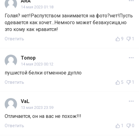
ARA
14 мая 2023 01:18
Голая? нет!Распутством занимается на фото?нет!Пусть
одевается как хочет...Немного может безвкусица,но
это кому как нравится!
Ответить
9
1
Топор
14 мая 2023 00:12
пушистой белки отменное дупло
Ответить
5
1
VaL
13 мая 2023 23:59
Отличается, он на вас не похож!!!
Ответить
1
0