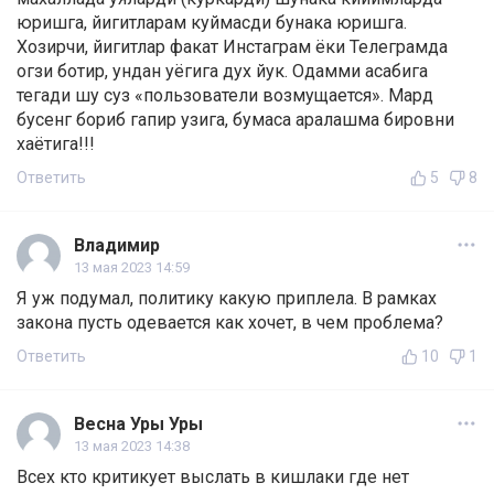
юришга, йигитларам куймасди бунака юришга.
Хозирчи, йигитлар факат Инстаграм ёки Телеграмда
огзи ботир, ундан уёгига дух йук. Одамми асабига
тегади шу суз «пользователи возмущается». Мард
бусенг бориб гапир узига, бумаса аралашма бировни
хаётига!!!
Ответить
5
8
Владимир
13 мая 2023 14:59
Я уж подумал, политику какую приплела. В рамках
закона пусть одевается как хочет, в чем проблема?
Ответить
10
1
Весна Уры Уры
13 мая 2023 14:38
Всех кто критикует выслать в кишлаки где нет