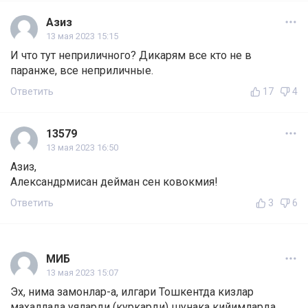
Азиз
13 мая 2023 15:15
И что тут неприличного? Дикарям все кто не в
паранже, все неприличные.
Ответить
17
4
13579
13 мая 2023 16:50
Азиз,
Александрмисан дейман сен ковокмия!
Ответить
3
6
МИБ
13 мая 2023 15:07
Эх, нима замонлар-а, илгари Тошкентда кизлар
махаллада уяларди (куркарди) шунака кийимларда