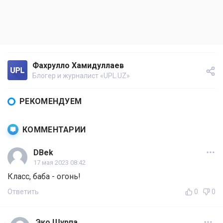
Фахрулло Хамидуллаев
Блогер и журналист «UPL.UZ»
РЕКОМЕНДУЕМ
КОММЕНТАРИИ
DBek
17 мая 2023 08:42
Класс, баба - огонь!
Ответить
0
0
Эко Шурпа