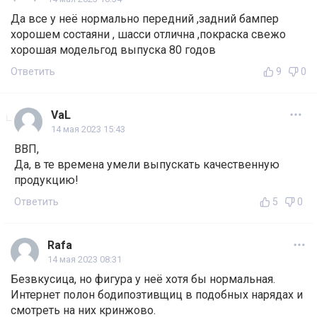
Да все у неё нормально передний ,задний бампер
хорошем состаяни , шасси отлична ,покраска свежо
хорошая модельгод выпуска 80 годов
Ответить
9
0
VaL
14 мая 2023 15:43
ВВП,
Да, в те времена умели выпускать качественную
продукцию!
Ответить
5
0
Rafa
14 мая 2023 08:31
Безвкусица, но фигура у неё хотя бы нормальная.
Интернет полон бодипозтивщиц в подобных нарядах и
смотреть на них кринжово.