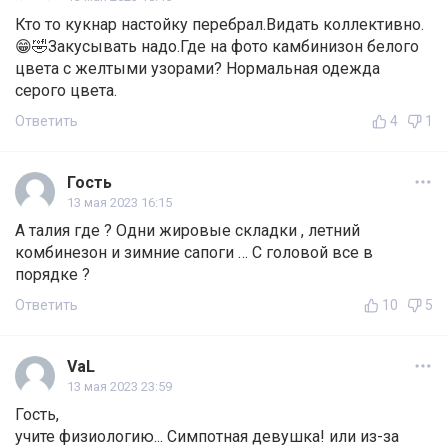
Кто то кукнар настойку перебрал.Видать коллективно.
😁🤣Закусывать надо.Где на фото камбинизон белого
цвета с желтыми узорами? Нормальная одежда
серого цвета.
Ответить
4
1
Гость
13 мая 2023 16:15
А талия где ? Одни жировые складки , летний
комбинезон и зимние сапоги … С головой все в
порядке ?
Ответить
10
5
VaL
13 мая 2023 23:59
Гость,
учите физиологию... Симпотная девушка! или из-за