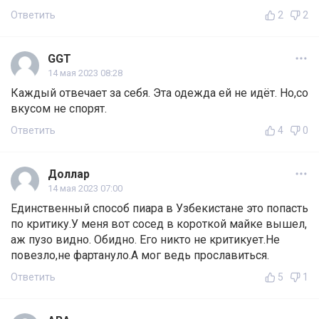
Ответить
2
2
GGT
14 мая 2023 08:28
Каждый отвечает за себя. Эта одежда ей не идёт. Но,со
вкусом не спорят.
Ответить
4
0
Доллар
14 мая 2023 07:00
Единственный способ пиара в Узбекистане это попасть
по критику.У меня вот сосед в короткой майке вышел,
аж пузо видно. Обидно. Его никто не критикует.Не
повезло,не фартануло.А мог ведь прославиться.
Ответить
5
1