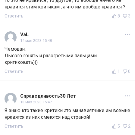
То это не нравится , то другое , то вообще ничего не
нравится этим критикам , а что им вообще нравится ?
Ответить
8
3
VaL
14 мая 2023 15:48
Чемодан,
Лысого гонять и разогретыми пальцами
критиковать)))
Ответить
1
0
Справедливость30 Лет
13 мая 2023 15:47
Я знаю кто такие критики это манавиятчики им всемне
нравятся из них смеются над страной!
Ответить
5
2