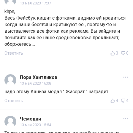
13 мая 2023 17:37
khpn,
Весь Фейсбук кишит с фотками ,видимо ей нравиться
когда наши бесятся и критикуют ее , поэтому-то и
выставляется все фотки как реклама. Вы зайдите и
почитайте как ее наше средневековье проклинает,
оборжетесь ...
Ответить
3
0
Пора Хаитликов
13 мая 2023 16:08
надо этому Каниза медал " Жасорат " наградит
Ответить
4
4
Чемодан
13 мая 2023 15:54