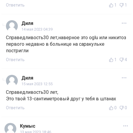
Ответить
1
1
Диля
14 мая 2023 04:39
Справедливость30 лет,наверное это oglu или никитоз
первого недавно в больнице на саракульке
постригли
Ответить
1
4
Диля
15 мая 2023 12:55
Справедливость30 лет,
Это твой 13-сантиметровый друг у тебя в штанах
Ответить
0
0
Кумыс
13 мая 2023 18:46