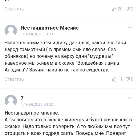
Ответить
20
2
Нестандартное Мнение
16 мая 2023 10:33
Читаешь комменты и диву даёшься, какой все таки
народ грамотный ( в прямом смысле слова, без
обиняков) но почему на верху одни "мудрецы"
наверное мы живём в сказке "Волшебная лампа
Алодина"? Звучит наивно но так по существу.
Ответить
11
0
7
17 мая 2023 00:02
Нестандартное мнение,
А ты поверь что в сказке живёшь и будет жизнь как в
сказке. Надо только поверить. А то любим мы все тут
отрицать и всех подряд хаить. Поверь мне. Поверит