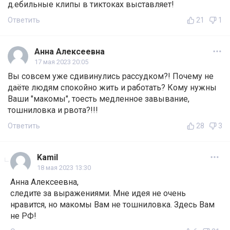
д.ебильные клипы в тиктоках выставляет!
Ответить
21
1
Анна Алексеевна
17 мая 2023 20:05
Вы совсем уже сдивинулись рассудком?! Почему не
даёте людям спокойно жить и работать? Кому нужны
Ваши "макомы", тоесть медленное завывание,
тошниловка и рвота?!!!
Ответить
28
3
Kamil
18 мая 2023 13:30
Анна Алексеевна,
следите за выражениями. Мне идея не очень
нравится, но макомы Вам не тошниловка. Здесь Вам
не РФ!