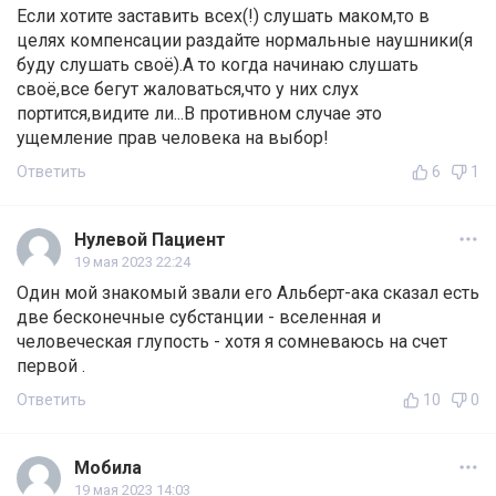
Если хотите заставить всех(!) слушать маком,то в
целях компенсации раздайте нормальные наушники(я
буду слушать своё).А то когда начинаю слушать
своё,все бегут жаловаться,что у них слух
портится,видите ли...В противном случае это
ущемление прав человека на выбор!
Ответить
6
1
Нулевой Пациент
19 мая 2023 22:24
Один мой знакомый звали его Альберт-ака сказал есть
две бесконечные субстанции - вселенная и
человеческая глупость - хотя я сомневаюсь на счет
первой .
Ответить
10
0
Мобила
19 мая 2023 14:03