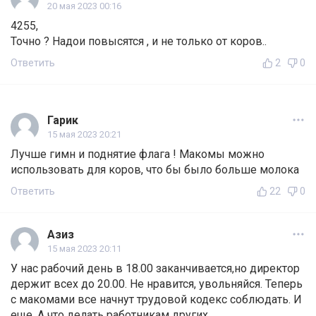
20 мая 2023 00:16
4255,
Точно ? Надои повысятся , и не только от коров..
Ответить
2
0
Гарик
15 мая 2023 20:21
Лучше гимн и поднятие флага ! Макомы можно
использовать для коров, что бы было больше молока
Ответить
22
0
Азиз
15 мая 2023 20:11
У нас рабочий день в 18.00 заканчивается,но директор
держит всех до 20.00. Не нравится, увольняйся. Теперь
с макомами все начнут трудовой кодекс соблюдать. И
еще. А что делать работникам других