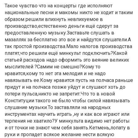
Такое чувство что на концерты где исполняют
национальные песни и макомы никто не ходит и таким
образом решили впихнуть невпихуемое в
производство,естественно деньги ещё сдерут за
предоставленную музыку.Заставьте слушать в
мазаллях за бесплатно это все и найдутся слушатели.А
так простой производства.Мало налогов производства
платят,что решили ещё минкульт подключить?Какой
статьей расходов надо оформить это веяние великих
мыслителей ?Самим не смешно?Кому то
нравится,кому то нет эта мелодия и не надо
навязывать ее.Кому нравится пусть на полчаса раньше
придут и на полчаса позже уйдут и слушают хоть до
потери пульса,никто не запретит.Что то в новой
Конституции такого не было чтобы силой навязывать
слушание музыки.То заставляли на народных
инструментах научить играть ,ну и как все играют или
терпения не хватило?У минкульта видимо нет работы
и от точки не знают чем себя занять.Кетмень,лопату в
руки и пропадет всякое желание нести всякую