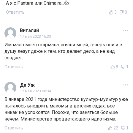
А я с Pantera или Chimaira...👍
Ответить
3
0
Виталий
17 мая 2023 16:33
Им мало моего кармана, жизни моей, теперь они и в
душу лезут даже к тем, кто делает дело, а не вид
создаёт.
Ответить
8
1
Да Уж
17 мая 2023 08:34
В январе 2021 года министерство культур-мультур уже
пыталось внедрить макомы в детских садах, всё
никак не успокоятся. Похоже, что заняться больше
нечем. Министерство процветающего идиотизма.
Ответить
22
1