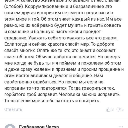
этом. А качество жизни все это зависит от нас с вами
(с тобой). Коррумпированные и безразличные это
совсем другая история им нет место среди нас и в
этом мире и той. Об этом знает каждый из нас. Им все
равно, но их всё равно будет мучить и грызть совесть
и сомнение и большую часть жизни пройдет
страдание. Уважать себя это уважать всё что рядом.
Если тогда и сейчас красота спасёт мир. То доброта
спасёт многих. Опять же те кто это знает и осознает
знает об этом. Обычно доброта не ценится. Но поверь
мне когда не будь ты и я поймём и пожалеем об этом
и даже сразу жалеем и признаем и просим прощение и
этим востонавливаем диалог и общение. Нам
свойственно ошибаться. Но после мы если не
исправим то что повторяется. Тогда говориться так,
горбатого гроб исправит. Человека можно исправить.
Только если мне и тебе захотеть и поверить.
Ответить
3
5
Гурбачахои Часур