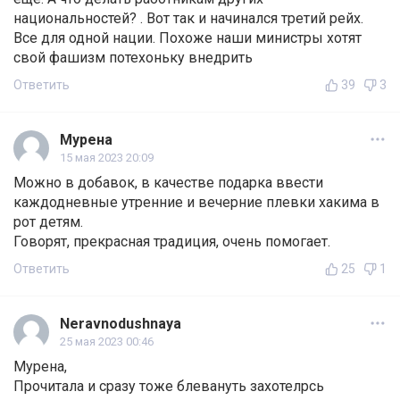
национальностей? . Вот так и начинался третий рейх.
Все для одной нации. Похоже наши министры хотят
свой фашизм потехоньку внедрить
Ответить
39
3
Мурена
15 мая 2023 20:09
Можно в добавок, в качестве подарка ввести
каждодневные утренние и вечерние плевки хакима в
рот детям.
Говорят, прекрасная традиция, очень помогает.
Ответить
25
1
Neravnodushnaya
25 мая 2023 00:46
Мурена,
Прочитала и сразу тоже блевануть захотелрсь