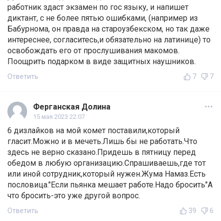
работник здаст экзамен по гос языку, и напишет
диктант, с не более пятью ошибками, (например из
Бабурнома, он правда на староузбекском, но так даже
интереснее, согласитесь,и обязательно на латинице) то
освобождать его от прослушивания макомов.
Поощрить подарком в виде защитных наушников.
Ответить
7
7
Ферганская Долина
15 мая 2023 22:07
6 дизлайков на мой комет поставили,который
гласит.Можно и в мечеть.Лишь бы не работать.Что
здесь не верно сказано.Придешь в пятницу перед
обедом в любую организацию.Спрашиваешь,где тот
или иной сотрудник,который нужен.Жума Намаз.Есть
пословица."Если пьянка мешает работе.Надо бросить"А
что бросить-это уже другой вопрос.
Ответить
39
6