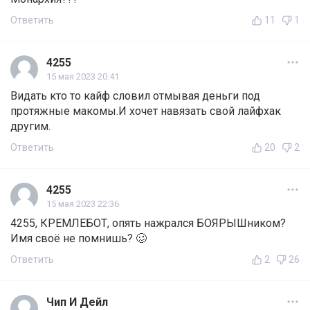
Ответить
11
1
4255
15 мая 2023 20:41
Видать кто то кайф словил отмывая деньги под
протяжные макомы.И хочет навязать свой лайфхак
другим.
Ответить
20
2
4255
15 мая 2023 22:36
4255, КРЕМЛЕБОТ, опять нажрался БОЯРЫШником?
Имя своё не помнишь? 🥴
Ответить
2
26
Чип И Дейл