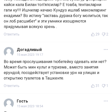
кайси кала Билан топ'япсилар? Е товба, тентакларни
гапи ку!!! Ишчилар кечаю Кундуз ишлаб макомларинг
екадими? Во истину "заставь дурака богу молиться, так
он лоб расшибет" и эти умники изошряются
придумывая всякую хрень .
Ответить
29
2
Догадливый
15 мая 2023 19:17
Во время прослушивания тюбетейку одевать или нет?
Может быть мин культ и туризма , вместо занятия
ерундой, посодействует установке урн на улицах и
открытию туалетов в Ташкенте.
Ответить
31
1
Гость
15 мая 2023 18:54