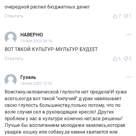
очередной распил бюджетных денег
Ответить
7
1
НАВЕРНО
19 мая 2023 05:16
ВОТ ТАКОЙ КУЛЬТУР-МУЛЬТУР БУДЕЕТ
Ответить
6
2
Гузаль
18 мая 2023 12:53
Воистину,человеческой глупости нет предела!И хуже
всего,когда вот такой "кипучий" д.урак навязывает
свою глупость большинству,только потому, что по
воле случая сел в руководящее кресло! Других
проблем у нас в культуре конечно нет,все решены!
Лучше бы воспитанием молодежи занялись,которая
увидев кошку или собаку,за камни хватается или