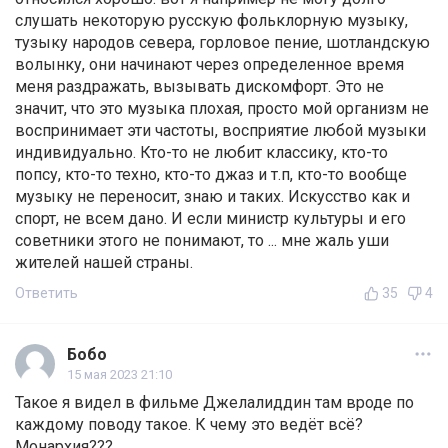
слушать некоторую русскую фольклорную музыку,
тузыку народов севера, горловое пение, шотландскую
волынку, они начинают через определенное время
меня раздражать, вызывать дискомфорт. Это не
значит, что это музыка плохая, просто мой организм не
воспринимает эти частоты, восприятие любой музыки
индивидуально. Кто-то не любит классику, кто-то
попсу, кто-то техно, кто-то джаз и т.п, кто-то вообще
музыку не переносит, знаю и таких. Искусство как и
спорт, не всем дано. И если министр культуры и его
советники этого не понимают, то ... мне жаль уши
жителей нашей страны.
Ответить
35
4
Бобо
15 мая 2023 21:10
Такое я видел в фильме Джелалиддин там вроде по
каждому поводу такое. К чему это ведёт всё?
Монархия???