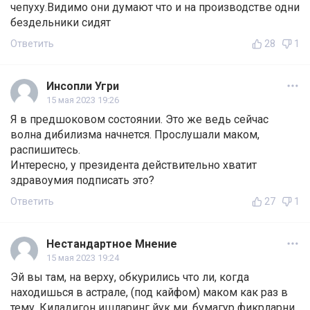
чепуху.Видимо они думают что и на производстве одни
бездельники сидят
Ответить
28
1
Инсопли Угри
15 мая 2023 19:26
Я в предшоковом состоянии. Это же ведь сейчас
волна дибилизма начнется. Прослушали маком,
распишитесь.
Интересно, у президента действительно хватит
здравоумия подписать это?
Ответить
27
1
Нестандартное Мнение
15 мая 2023 19:24
Эй вы там, на верху, обкурились что ли, когда
находишься в астрале, (под кайфом) маком как раз в
тему. Киладигон ишларинг йук ми, бумагур фикрларни