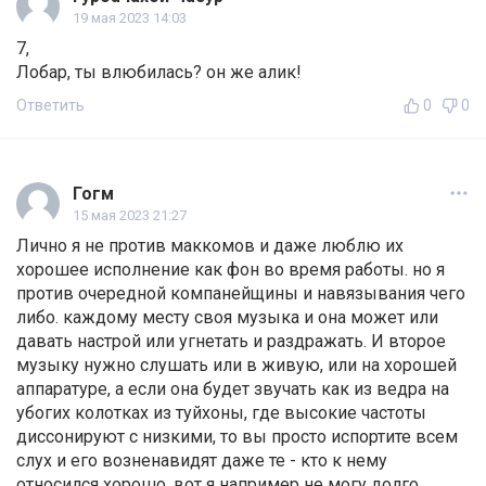
19 мая 2023 14:03
7,
Лобар, ты влюбилась? он же алик!
Ответить
0
0
Гогм
15 мая 2023 21:27
Лично я не против маккомов и даже люблю их
хорошее исполнение как фон во время работы. но я
против очередной компанейщины и навязывания чего
либо. каждому месту своя музыка и она может или
давать настрой или угнетать и раздражать. И второе
музыку нужно слушать или в живую, или на хорошей
аппаратуре, а если она будет звучать как из ведра на
убогих колотках из туйхоны, где высокие частоты
диссонируют с низкими, то вы просто испортите всем
слух и его возненавидят даже те - кто к нему
относился хорошо. вот я например не могу долго