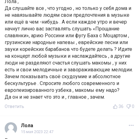
Лола ,
Да слушайте все , что угодно , но только у себя дома и
не навязывайте людям свои предпочтения в музыке
или ещё в чем -нибудь . А если каждое утро и вечер
начнут лично вас заставлять слушать «Прощание
славянки», арию Россини или фугу Баха с Моцартом ,
грузинские народные напевы , еврейские песни или
звуки корейских барабанов что будете делать ? Идите
на концерт любой музыки и наслаждайтесь , а другие
люди не разделяют счастья слушать макомы , у них
есть и свои мелодичные и завораживающие мелодии.
Зачем показывать своё скудоумие и абсолютное
бескультурье . Спросите любого современного и
европеизированного узбека , макомы ему надо?
Да он и не знает что это и , главное , зачем.
Ответить
36
0
Лола
15 мая 2023 22:47