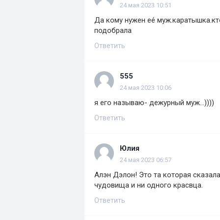
24 мая 2023 10:51
Да кому нужен ее́ муж.каратышка.кто
подобрала
Ответить
555
24 мая 2023 10:06
я его называю- дежурный муж...))))
Ответить
Юлия
24 мая 2023 06:57
Алэн Дэлон! Это та которая сказал
чудовища и ни одного красвца.
Ответить