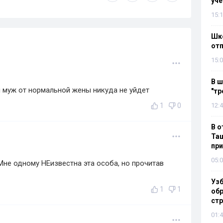
уч
15:1
Шко
отп
15:0
В ш
 муж от нормальной жены никуда не уйдет
"тр
1
0
12:4
В о
Таш
пр
05:0
 Мне одному НЕизвестна эта особа, но прочитав
Узб
1
1
обр
стр
01:4