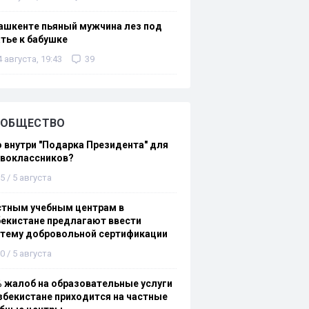
ашкенте пьяный мужчина лез под
тье к бабушке
4 августа, 19:43
39
ОБЩЕСТВО
 внутри "Подарка Президента" для
рвоклассников?
5 / 5 августа
стным учебным центрам в
екистане предлагают ввести
стему добровольной сертификации
0 / 5 августа
 жалоб на образовательные услуги
збекистане приходится на частные