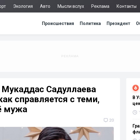
орт
Экология
Авто
Мысли вслух
Реклама
Контакты
Происшествия
Политика
Президент
О
а Мукаддас Садуллаева
как справляется с теми,
В 
цен
её мужа
20
Гра
фла