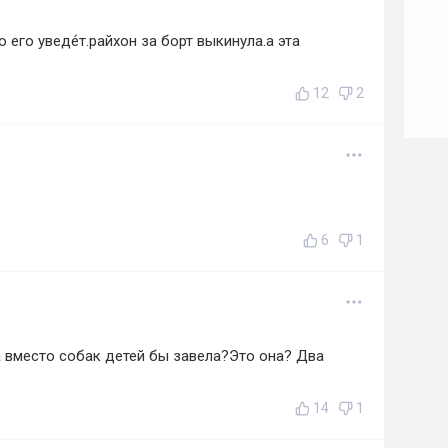
 его уведе́т.райхон за борт выкинула.а эта
12
2
6
1
а вместо собак детей бы завела?Это она? Два
14
1