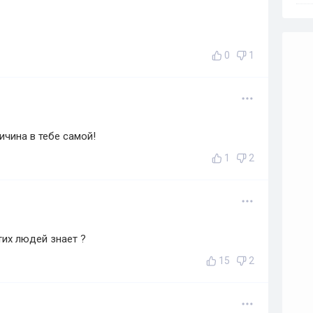
0
1
ичина в тебе самой!
1
2
тих людей знает ?
15
2