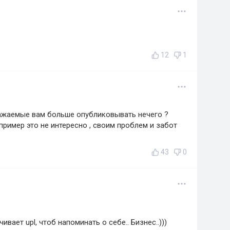
12
1
важаемые вам больше опубликовывать нечего ?
пример это не интересно , своим проблем и забот
43
0
чивает upl, чтоб напоминать о себе.. Бизнес..)))