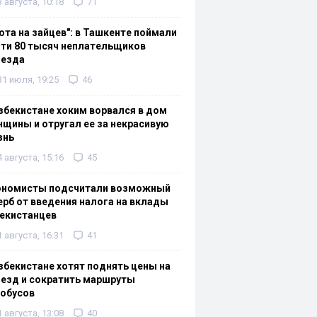
3 августа, 10:18
71
ота на зайцев": в Ташкенте поймали
ти 80 тысяч неплательщиков
оезда
31 июля, 19:25
46
збекистане хоким ворвался в дом
щины и отругал ее за некрасивую
знь
4 августа, 15:16
45
ономисты подсчитали возможный
рб от введения налога на вклады
екистанцев
1 августа, 16:31
41
збекистане хотят поднять цены на
езд и сократить маршруты
тобусов
1 августа, 13:08
40