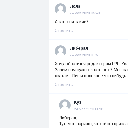
Лола
24 мая 2023 05:48
А кто они такие?
Ответить
Либерал
24 мая 2023 01:51
Хочу обратится редакторам UPL. У
Зачем нам нужно знать это ? Мне на
хватает. Пиши полезное что нибудь.
Ответить
Куз
24 мая 2023 08:31
Либерал,
Тут есть вариант, что тётка припла