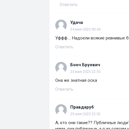
Ответить
Удача
24 мая 2023 00:44
Уффф.... Надоели всякие ревнивые 
Ответить
Бонч Бруевич
23 мая 2023 22:55
Она же знатная оска
Ответить
Правдаруб
23 мая 2023 22:52
А, кто они такие?? Публичные люди
ними, они публичные, а я их совсем 