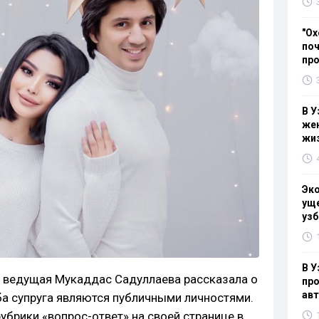
"Ох
поч
пр
В У
жен
жи
Эк
уще
узб
В У
и ведущая Мукаддас Садуллаева рассказала о
про
ав
оба супруга являются публичными личностями.
рубрики «вопрос-ответ» на своей странице в