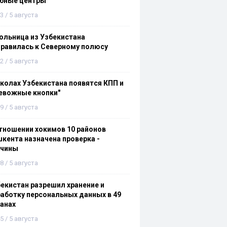
ебные центры
3 / 5 августа
льница из Узбекистана
равилась к Северному полюсу
2 / 5 августа
колах Узбекистана появятся КПП и
евожные кнопки"
9 / 5 августа
тношении хокимов 10 районов
кента назначена проверка -
ичины
8 / 5 августа
екистан разрешил хранение и
аботку персональных данных в 49
анах
5 / 5 августа