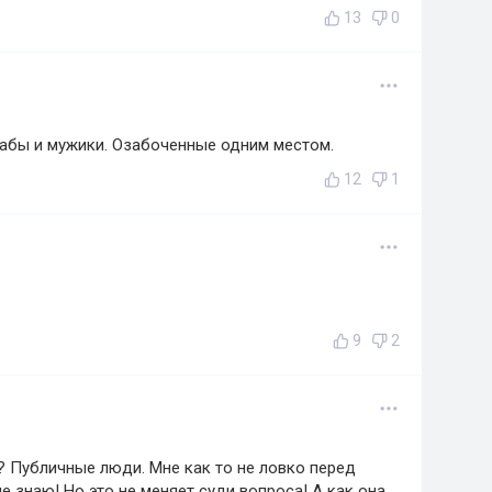
13
0
бабы и мужики. Озабоченные одним местом.
12
1
9
2
? Публичные люди. Мне как то не ловко перед
не знаю! Но это не меняет суди вопроса! А как она,