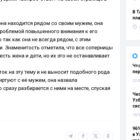
В Т
пла
 она находится рядом со своим мужем, она
 проблемой повышенного внимания к его
 так как она не всегда рядом, с этим
и. Знаменитость отметила, что все соперницы
есть жена и дети, но их это не останавливает.
Что
ток на эту тему и не выносит подобного рода
пе
ртуют с её мужем, она назвала
20:3
 сразу разбирается с ними на месте, спуская
Ча
Узб
си
18:5
96%
в У