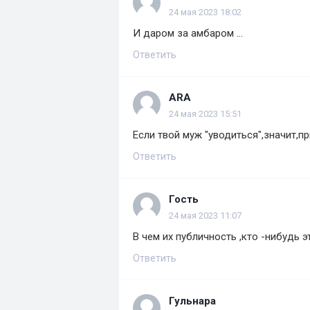
24 мая 2023 18:02
И даром за амбаром ...
Ответить
ARA
24 мая 2023 15:51
Если твой муж "уводиться",значит,пр
Ответить
Гость
24 мая 2023 11:07
В чем их публичность ,кто -нибудь э
Ответить
Гульнара