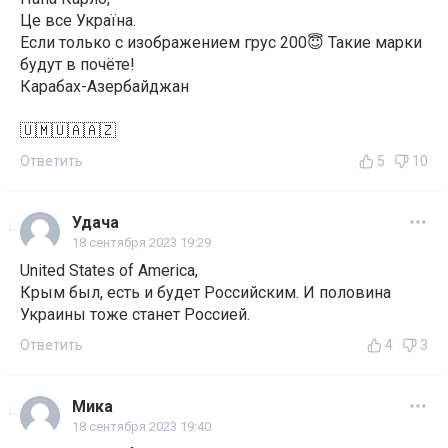
Це все Україна.
Если только с изображением грус 200😇 Такие марки
будут в почёте!
Карабах-Азербайджан
🇺🇲🇺🇦🇦🇿
Ответить
5
10
Удача
18 сентября 2023 19:29
United States of America,
Крым был, есть и будет Российским. И половина
Украины тоже станет Россией.
Ответить
4
3
Мика
18 сентября 2023 19:40