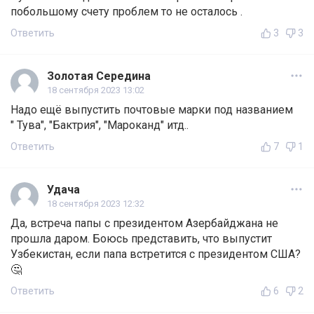
побольшому счету проблем то не осталось .
Ответить
3
3
Золотая Середина
18 сентября 2023 13:02
Надо ещё выпустить почтовые марки под названием
" Тува", "Бактрия", "Мароканд" итд..
Ответить
7
1
Удача
18 сентября 2023 12:32
Да, встреча папы с президентом Азербайджана не
прошла даром. Боюсь представить, что выпустит
Узбекистан, если папа встретится с президентом США?
🤔
Ответить
6
2