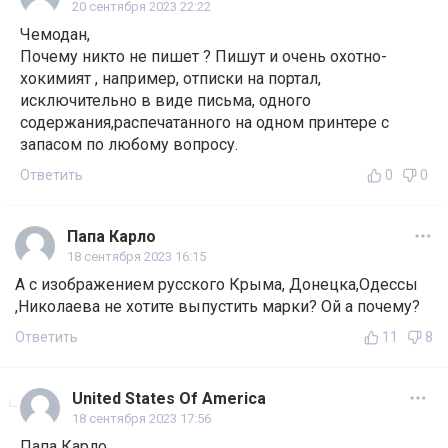
20 сентября 2023 22:22
Чемодан,
Почему никто не пишет ? Пишут и очень охотно-
хокимият , например, отписки на портал,
исключительно в виде письма, одного
содержания,распечатанного на одном принтере с
запасом по любому вопросу.
Ответить
0
0
Папа Карло
18 сентября 2023 16:15
А с изображением русского Крыма, Донецка,Одессы
,Николаева не хотите выпустить марки? Ой а почему?
Ответить
11
8
United States Of America
18 сентября 2023 17:56
Папа Карло,