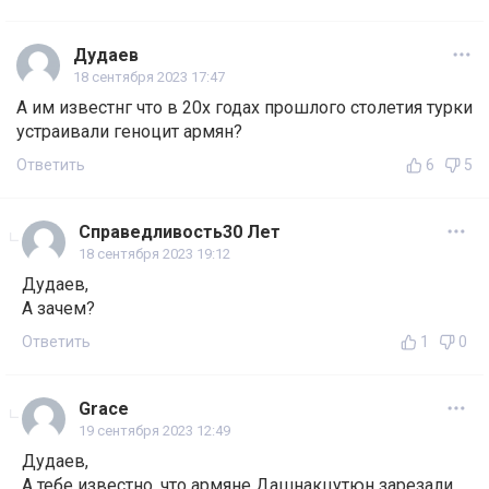
Дудаев
18 сентября 2023 17:47
А им известнг что в 20х годах прошлого столетия турки
устраивали геноцит армян?
Ответить
6
5
Справедливость30 Лет
18 сентября 2023 19:12
Дудаев,
А зачем?
Ответить
1
0
Grace
19 сентября 2023 12:49
Дудаев,
А тебе известно, что армяне Дашнакцутюн зарезали