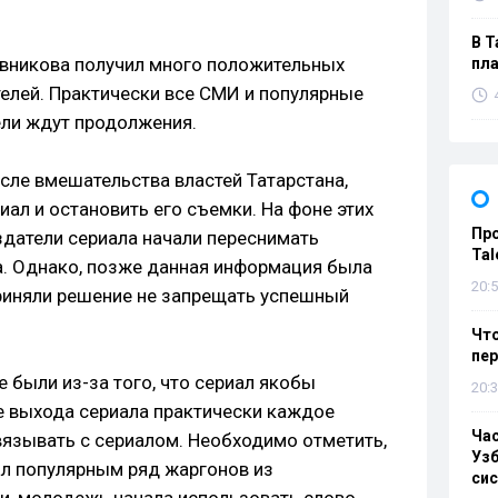
В Т
никова получил много положительных
пла
телей. Практически все СМИ и популярные
ели ждут продолжения.
сле вмешательства властей Татарстана,
ал и остановить его съемки. На фоне этих
Пр
здатели сериала начали переснимать
Tal
а. Однако, позже данная информация была
20:5
приняли решение не запрещать успешный
Что
пе
 были из-за того, что сериал якобы
20:3
е выхода сериала практически каждое
Ча
вязывать с сериалом. Необходимо отметить,
Узб
ал популярным ряд жаргонов из
си