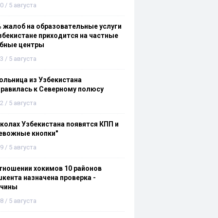
0 / 5 августа
 жалоб на образовательные услуги
збекистане приходится на частные
ебные центры
3 / 5 августа
льница из Узбекистана
равилась к Северному полюсу
2 / 5 августа
колах Узбекистана появятся КПП и
евожные кнопки"
9 / 5 августа
тношении хокимов 10 районов
кента назначена проверка -
ичины
8 / 5 августа