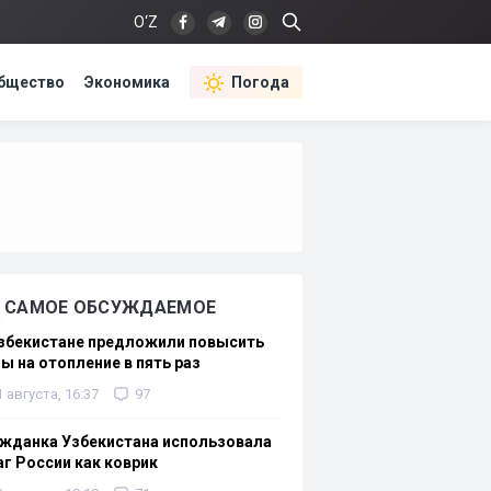
O‘Z
бщество
Экономика
Погода
САМОЕ ОБСУЖДАЕМОЕ
Узбекистане предложили повысить
ы на отопление в пять раз
1 августа, 16:37
97
жданка Узбекистана использовала
г России как коврик