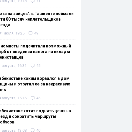
3 августа, 10:18
71
ота на зайцев": в Ташкенте поймали
ти 80 тысяч неплательщиков
оезда
31 июля, 19:25
49
ономисты подсчитали возможный
рб от введения налога на вклады
екистанцев
1 августа, 16:31
45
збекистане хоким ворвался в дом
щины и отругал ее за некрасивую
знь
4 августа, 15:16
45
збекистане хотят поднять цены на
езд и сократить маршруты
тобусов
1 августа, 13:08
40