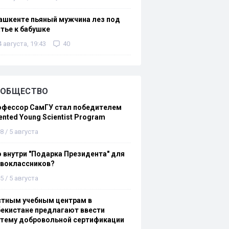
ашкенте пьяный мужчина лез под
тье к бабушке
4 августа, 19:43
40
ОБЩЕСТВО
офессор СамГУ стал победителем
ented Young Scientist Program
8 / 5 августа
 внутри "Подарка Президента" для
рвоклассников?
5 / 5 августа
стным учебным центрам в
екистане предлагают ввести
стему добровольной сертификации