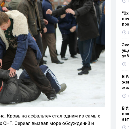
"Ох
поч
пр
Эк
уще
узб
В У
жен
жи
В У
про
а. Кровь на асфальте» стал одним из самых
ав
х СНГ. Сериал вызвал море обсуждений и