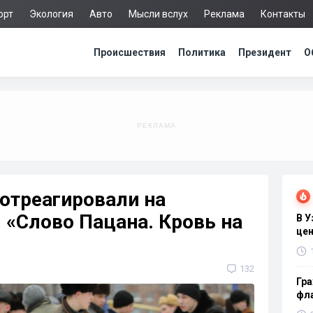
орт
Экология
Авто
Мысли вслух
Реклама
Контакты
Происшествия
Политика
Президент
О
 отреагировали на
 «Слово Пацана. Кровь на
В 
цен
132
Гра
фла