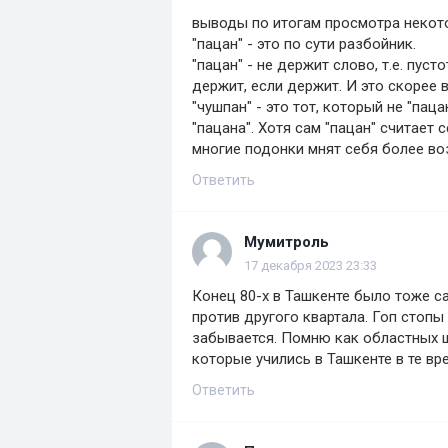
выводы по итогам просмотра некото
"пацан" - это по сути разбойник.
"пацан" - не держит слово, т.е. пус
держит, если держит. И это скорее в
"чушпан" - это тот, который не "пац
"пацана". Хотя сам "пацан" считает 
многие подонки мнят себя более в
Ответить
Мумитроль
17 декабря 2023 23:33
Конец 80-х в Ташкенте было тоже с
против другого квартала. Гоп стопы 
забывается. Помню как областных ш
которые учились в Ташкенте в те вр
Ответить