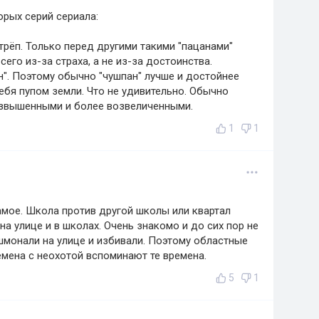
рых серий сериала:
тотрёп. Только перед другими такими "пацанами"
сего из-за страха, а не из-за достоинства.
ан". Поэтому обычно "чушпан" лучше и достойнее
себя пупом земли. Что не удивительно. Обычно
озвышенными и более возвеличенными.
1
1
амое. Школа против другой школы или квартал
на улице и в школах. Очень знакомо и до сих пор не
монали на улице и избивали. Поэтому областные
емена с неохотой вспоминают те времена.
5
1