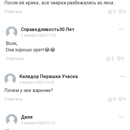
После её крика , все зверки разбежались из леса .
Ответить
9
0
Справедливость30 Лет
5 января 2024 17:29
Волк,
Она хорошо орет!😂😂
Ответить
5
0
Калидор Перашка Учаска
5 января 2024 13:20
Почем у нее вареник?
Ответить
9
0
Диля
5 января 2024 13:57