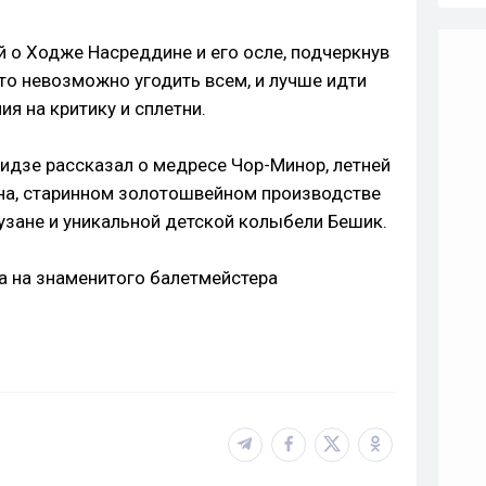
й о Ходже Насреддине и его осле, подчеркнув
что невозможно угодить всем, и лучше идти
ия на критику и сплетни.
идзе рассказал о медресе Чор-Минор, летней
на, старинном золотошвейном производстве
узане и уникальной детской колыбели Бешик.
а на знаменитого балетмейстера