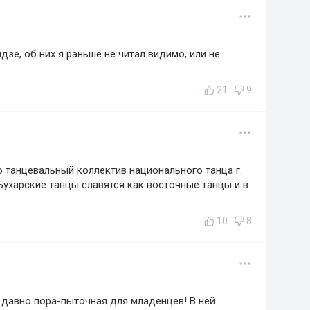
зе, об них я раньше не читал видимо, или не
21
9
ро танцевальный коллектив национального танца г.
Бухарские танцы славятся как восточные танцы и в
10
8
 давно пора-пыточная для младенцев! В ней