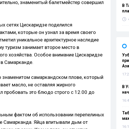
ительно, знаменитый балетмейстер совершил
В Т
пла
ных сетях Цискаридзе поделился
актами, которые он узнал за время своего
отметил уникальное архитектурное наследие
му туризм занимает второе место в
ого хозяйства. Особое внимание Цискаридзе
Узб
пр
 в Самарканде.
Ази
17:2
о знаменитом самаркандском плове, который
ывает масло, не оставляя жирного
В У
л пробовать это блюдо строго с 12.00 до
нач
16:4
Таб
льным фактом об использовании перепелиных
мах
ре Самарканда. Яйца впитывали дым от
16:1