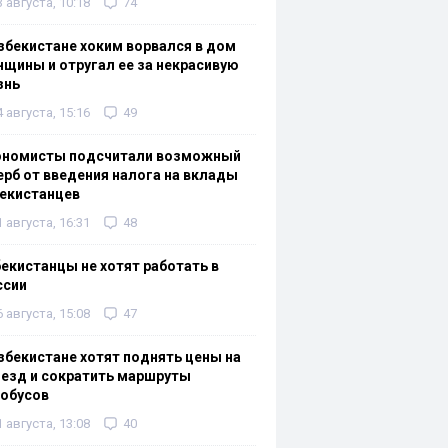
3 августа, 10:18
74
збекистане хоким ворвался в дом
щины и отругал ее за некрасивую
знь
4 августа, 15:16
49
ономисты подсчитали возможный
рб от введения налога на вклады
екистанцев
1 августа, 16:31
48
екистанцы не хотят работать в
ссии
6 августа, 15:08
47
збекистане хотят поднять цены на
езд и сократить маршруты
тобусов
1 августа, 13:08
40