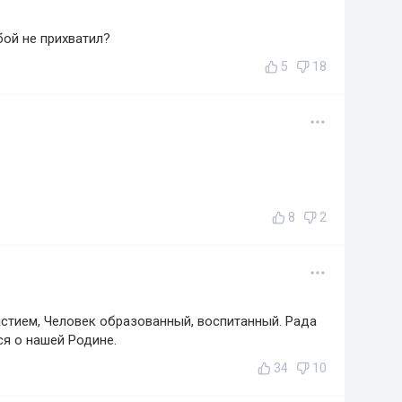
бой не прихватил?
5
18
8
2
астием, Человек образованный, воспитанный. Рада
ся о нашей Родине.
34
10