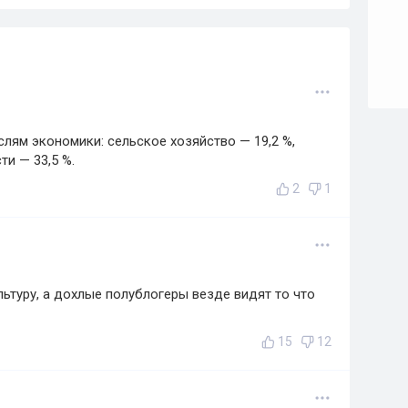
слям экономики: сельское хозяйство — 19,2 %,
ти — 33,5 %.
2
1
ьтуру, а дохлые полублогеры везде видят то что
15
12