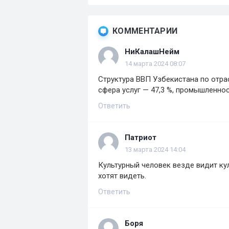
КОММЕНТАРИИ
НиКалашНейм
14 марта 2024 08:07
Структура ВВП Узбекистана по отра
сфера услуг — 47,3 %, промышленнос
Ответить
Патриот
13 марта 2024 14:04
Культурный человек везде видит кул
хотят видеть.
Ответить
Боря