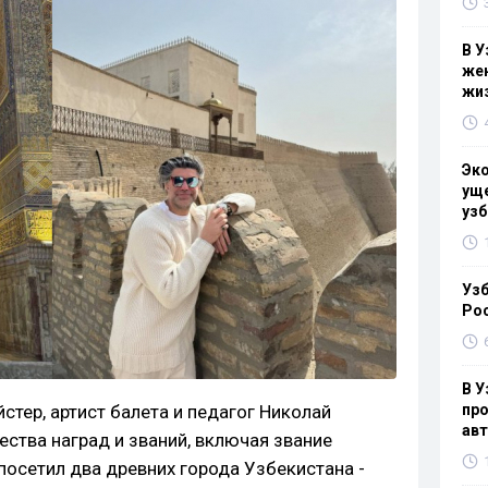
В У
жен
жи
Эк
уще
узб
Узб
Ро
В У
тер, артист балета и педагог Николай
про
ав
ства наград и званий, включая звание
посетил два древних города Узбекистана -