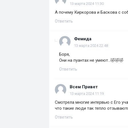
13 марта 2024 11:30
А почему Киркорова и Баскова с со
Ответить
Фемида
13 марта 2024 22:48
Боря,
Они на пуантах не умеют...🤣🤣🤣
Ответить
Всем Привет
13 марта 2024 11:19
Смотрела многие интервью с Его уч
что такие люди так тепло отзывают
Ответить