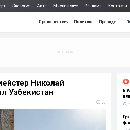
орт
Экология
Авто
Мысли вслух
Реклама
Контакты
Происшествия
Политика
Президент
О
мейстер Николай
ил Узбекистан
В 
цен
33
Гра
фла