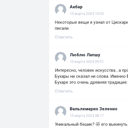
Акбар
13 марта 2024 10:05
Некоторые вещи я узнал от Цискарид
писали.
Ответить
Люблю Лапшу
13 марта 2024 09:31
Интересно, человек искусства , а п
Бухары ни сказал ни слова. Именно 
Бухаре это очень древняя традиция.
Ответить
Вальлемарио Зеленио
13 марта 2024 08:17
Уникальный бешик? 🤣 его выкинуть