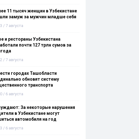
ее 11 тысяч женщин в Узбекистане
шли замуж за мужчин младше себя
3 / 7 августа
е и рестораны Узбекистана
аботали почти 127 трлн сумов за
лгода
2 / 7 августа
ести городах Ташобласти
динально обновят систему
щественного транспорта
0 / 6 августа
суждают: За некоторые нарушения
ители в Узбекистане могут
иться автомобиля на год
3 / 6 августа