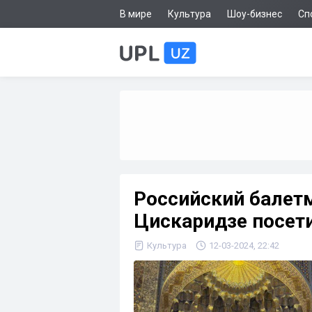
В мире
Культура
Шоу-бизнес
Сп
Российский балет
Цискаридзе посет
Культура
12-03-2024, 22:42