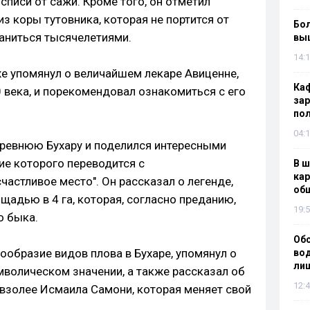
писи от сажи. Кроме того, он отметил
з коры тутовника, которая не портится от
Бол
раниться тысячелетиями.
вы
14:1
же упомянул о величайшем лекаре Авиценне,
Каф
 века, и порекомендовал ознакомиться с его
зар
по
04:1
древнюю Бухару и поделился интересными
ие которого переводится с
В ш
кар
частливое место". Он рассказал о легенде,
об
щадью в 4 га, которая, согласно преданию,
19:5
о быка.
Об
ообразие видов плова в Бухаре, упомянул о
вод
лиш
мволическом значении, а также рассказал об
12:4
авзолее Исмаила Самони, которая меняет свой