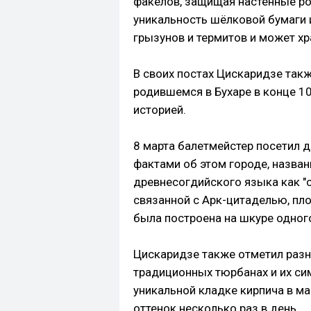
факелов, защищая настенные рос
уникальность шёлковой бумаги и
грызунов и термитов и может х
В своих постах Цискаридзе так
родившемся в Бухаре в конце 10
историей.
8 марта балетмейстер посетил 
фактами об этом городе, назван
древнесогдийского языка как "с
связанной с Арк-цитаделью, пло
была построена на шкуре одног
Цискаридзе также отметил разн
традиционных тюрбанах и их си
уникальной кладке кирпича в м
оттенок несколько раз в день.