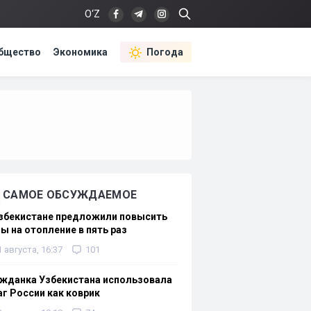
O‘Z
бщество
Экономика
Погода
САМОЕ ОБСУЖДАЕМОЕ
Узбекистане предложили повысить
ы на отопление в пять раз
1 августа, 16:37
101
жданка Узбекистана использовала
г России как коврик