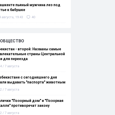
ашкенте пьяный мужчина лез под
тье к бабушке
4 августа, 19:43
40
ОБЩЕСТВО
екистан - второй: Названы самые
ивлекательные страны Центральной
и для переезда
4 / 7 августа
збекистане с сегодняшнего дня
али выдавать "паспорта" животным
2 / 7 августа
лички "Позорный дом" и "Позорная
алля" противоречат закону
2 / 7 августа