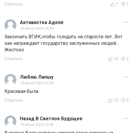
Ответить
7
1
Активистка Аделя
19 июня 2024 15:35
Закончить ВГИК,чтобы голодать на старости лет...Вот
как награждает государство заслуженных людей...
Жестоко.
Ответить
10
3
Люблю Лапшу
19 июня 2024 13:53
Красивая была.
Ответить
10
3
Назад В Светлое Будущее
19 июня 2024 10:46
В поиске Бога человек находит свою миссию на