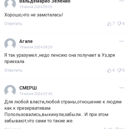
Вальдемарио Зеленио
19 июня 2024 09:29
Хорошо,что не замоталась!
Ответить
7
4
Агапе
19 июня 2024 09:29
Я так уразумел ,недо пенсию она получает в Уз,зря
приехала
Ответить
4
0
СМЕРШ
19 июня 2024 07:45
Для любой власти,любой страны,отношение к людям
как к презервативам.
Попользовались,выкинули,забыли... И при этом
забывают,что сами то такие же.