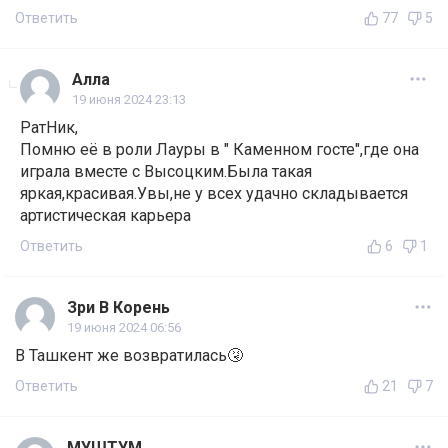
Ответить
77
5
Алла
19 июня 2024 23:13
РатНик,
Помню её в роли Лауры в " Каменном госте",где она
играла вместе с Высоцким.Была такая
яркая,красивая.Увы,не у всех удачно складывается
артистическая карьера
Ответить
6
1
Зри В Корень
19 июня 2024 06:56
В Ташкент же возвратилась🤧
Ответить
21
7
МУШТУМ