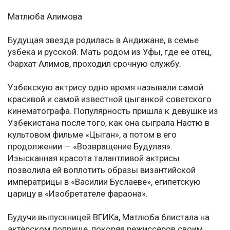
Матлюба Алимова
Будущая звезда родилась в Андижане, в семье
узбека и русской. Мать родом из Уфы, где её отец,
Фархат Алимов, проходил срочную службу.
Узбекскую актрису одно время называли самой
красивой и самой известной цыганкой советского
кинематографа. Популярность пришла к девушке из
Узбекистана после того, как она сыграла Настю в
культовом фильме «Цыган», а потом в его
продолжении — «Возвращение Будулая».
Изысканная красота талантливой актрисы
позволила ей воплотить образы византийской
императрицы в «Василии Буслаеве», египетскую
царицу в «Изобретателе фараона».
Будучи выпускницей ВГИКа, Матлюба блистала на
актёрском поприще, покоряя режиссёров своим