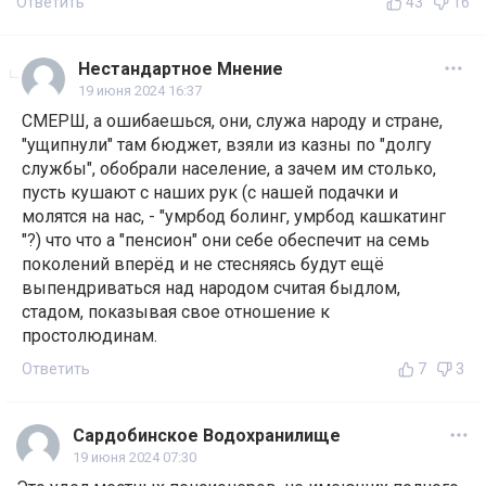
Ответить
43
16
Нестандартное Мнение
19 июня 2024 16:37
СМЕРШ, а ошибаешься, они, служа народу и стране,
"ущипнули" там бюджет, взяли из казны по "долгу
службы", обобрали население, а зачем им столько,
пусть кушают с наших рук (с нашей подачки и
молятся на нас, - "умрбод болинг, умрбод кашкатинг
"?) что что а "пенсион" они себе обеспечит на семь
поколений вперёд и не стесняясь будут ещё
выпендриваться над народом считая быдлом,
стадом, показывая свое отношение к
простолюдинам.
Ответить
7
3
Сардобинское Водохранилище
19 июня 2024 07:30