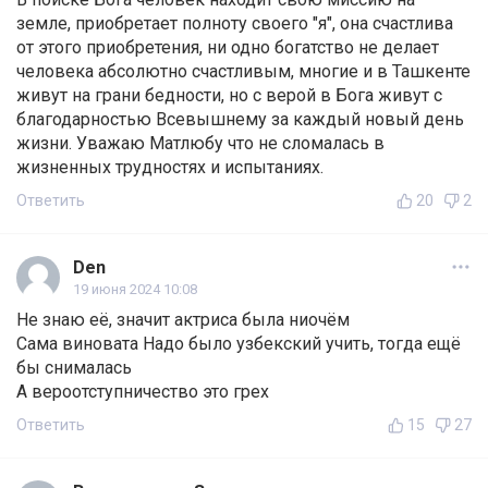
земле, приобретает полноту своего "я", она счастлива
от этого приобретения, ни одно богатство не делает
человека абсолютно счастливым, многие и в Ташкенте
живут на грани бедности, но с верой в Бога живут с
благодарностью Всевышнему за каждый новый день
жизни. Уважаю Матлюбу что не сломалась в
жизненных трудностях и испытаниях.
Ответить
20
2
Den
19 июня 2024 10:08
Не знаю её, значит актриса была ниочём
Сама виновата Надо было узбекский учить, тогда ещё
бы снималась
А вероотступничество это грех
Ответить
15
27