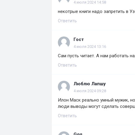
4 июля 2024 14:58
некотрые книги надо запретить в У
Ответить
Гост
4 июля 2024 13:16
Сам пусть читает. А нам работать н
Ответить
Люблю Лапшу
4 июля 2024 09:28
Илон Маск реально умный мужик, но 
люди выводы могут сделать соверш
Ответить
Ggg