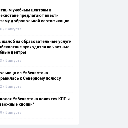
стным учебным центрам в
екистане предлагают ввести
стему добровольной сертификации
0 / 5 августа
 жалоб на образовательные услуги
збекистане приходится на частные
ебные центры
3 / 5 августа
льница из Узбекистана
равилась к Северному полюсу
2 / 5 августа
колах Узбекистана появятся КПП и
евожные кнопки"
9 / 5 августа