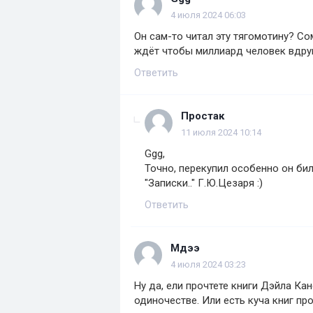
4 июля 2024 06:03
Он сам-то читал эту тягомотину? Со
ждёт чтобы миллиард человек вдруг
Ответить
Простак
11 июля 2024 10:14
Ggg,
Точно, перекупил особенно он бил
"Записки.." Г.Ю.Цезаря :)
Ответить
Мдээ
4 июля 2024 03:23
Ну да, ели прочтете книги Дэйла Кан
одиночестве. Или есть куча книг пр