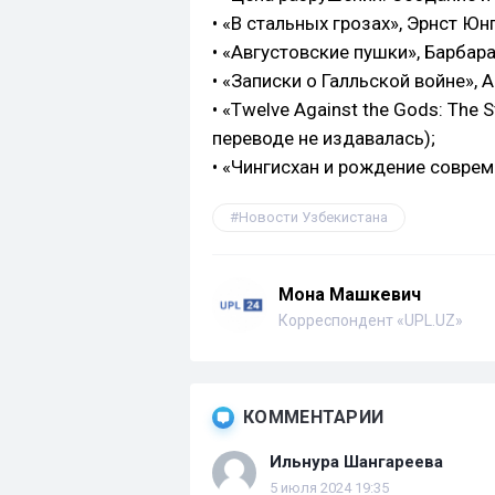
• «В стальных грозах», Эрнст Юнг
• «Августовские пушки», Барбара
• «Записки о Галльской войне», 
• «Twelve Against the Gods: The 
переводе не издавалась);
• «Чингисхан и рождение совре
Новости Узбекистана
Мона Машкевич
Корреспондент «UPL.UZ»
КОММЕНТАРИИ
Ильнура Шангареева
5 июля 2024 19:35