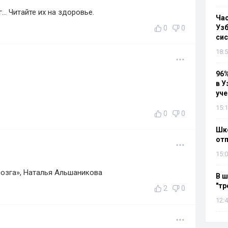
.. Читайте их на здоровье.
Ча
Узб
0
0
си
18:5
96%
в У
уч
15:1
0
0
Шко
отп
15:0
озга», Наталья Альшаникова
В ш
"тр
2
0
12:4