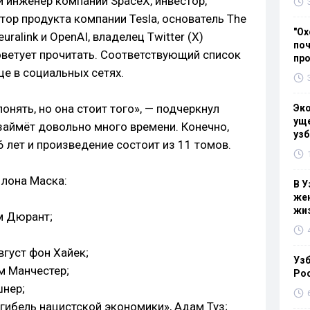
й инженер компании SpaceX, инвестор,
тор продукта компании Tesla, основатель The
"Ох
ralink и OpenAI, владелец Twitter (X)
поч
оветует прочитать. Соответствующий список
пр
це в социальных сетях.
онять, но она стоит того», — подчеркнул
Эк
уще
 займёт довольно много времени. Конечно,
узб
 лет и произведение состоит из 11 томов.
Илона Маска:
В У
жен
жи
м Дюрант;
вгуст фон Хайек;
Узб
м Манчестер;
Ро
шнер;
 гибель нацистской экономики», Адам Туз;