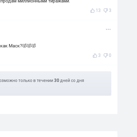
аспродам миллионными тиражами.
13
3
 как Маск?🤣🤣🤣
3
0
озможно только в течении
30
дней со дня