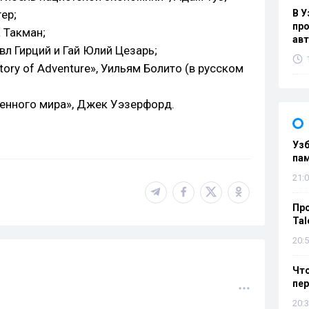
ер;
В У
про
 Такман;
ав
Авл Гирций и Гай Юлий Цезарь;
Story of Adventure», Уильям Болито (в русском
менного мира», Джек Уэзерфорд.
Уз
па
21:0
Пр
Tal
20:5
Что
пе
20:3