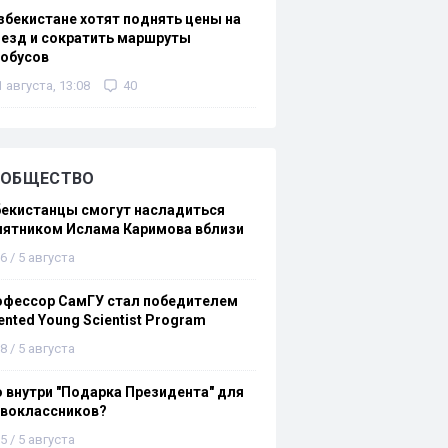
збекистане хотят поднять цены на
езд и сократить маршруты
тобусов
1 августа, 13:08
40
ОБЩЕСТВО
бекистанцы смогут насладиться
мятником Ислама Каримова вблизи
6 / 5 августа
офессор СамГУ стал победителем
ented Young Scientist Program
8 / 5 августа
 внутри "Подарка Президента" для
рвоклассников?
5 / 5 августа