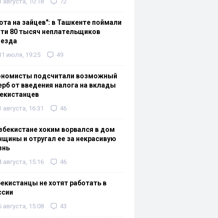
3 августа, 10:18
72
ота на зайцев": в Ташкенте поймали
ти 80 тысяч неплательщиков
оезда
31 июля, 19:25
49
ономисты подсчитали возможный
рб от введения налога на вклады
екистанцев
1 августа, 16:31
46
збекистане хоким ворвался в дом
щины и отругал ее за некрасивую
знь
4 августа, 15:16
46
екистанцы не хотят работать в
ссии
6 августа, 15:08
43