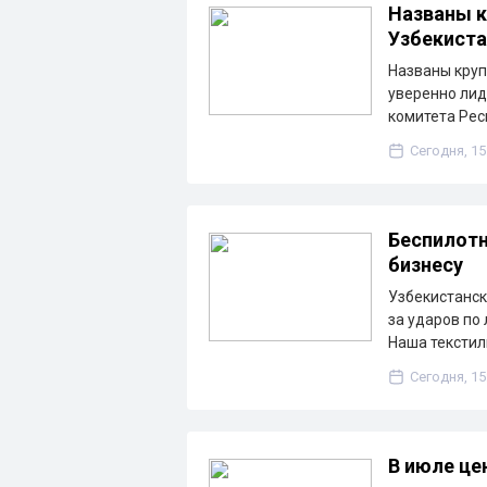
Названы к
Узбекиста
Названы круп
уверенно лид
комитета Рес
Сегодня, 15
Беспилотн
бизнесу
Узбекистанск
за ударов по
Наша текстил
Сегодня, 15
В июле це