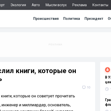
орт
Экология
Авто
Мысли вслух
Реклама
Контакты
Происшествия
Политика
Президент
О
лил книги, которые он
ь
В 
цен
10
Гра
 инженер и миллиардер, основатель,
фла