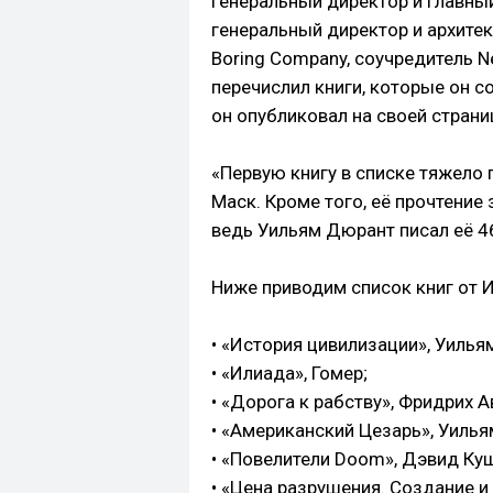
генеральный директор и главны
генеральный директор и архитек
Boring Company, соучредитель Neu
перечислил книги, которые он с
он опубликовал на своей страни
«Первую книгу в списке тяжело п
Маск. Кроме того, её прочтение
ведь Уильям Дюрант писал её 46
Ниже приводим список книг от 
• «История цивилизации», Уилья
• «Илиада», Гомер;
• «Дорога к рабству», Фридрих А
• «Американский Цезарь», Уилья
• «Повелители Doom», Дэвид Ку
• «Цена разрушения. Создание и