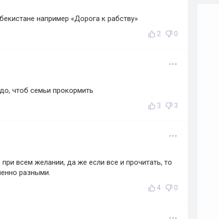
збекистане например «Дорога к рабству»
2
0
адо, чтоб семьи прокормить
3
3
при всем желании, да же если все и прочитать, то
енно разными.
4
0