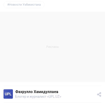
Новости Узбекистана
Фахрулло Хамидуллаев
Блогер и журналист «UPL.UZ»