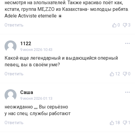
несмотря на злопыхателей. Также красиво поёт как,
кстати, группа МE,ZZО из Казахстана- молодцы ребята.
Adele Activiste eternelle ☀️
Ответить
0
3
1122
9 июня 2026 10:43
Какой еще легендарный и выдающийся оперный
певец, вы в своём уме?
Ответить
12
0
Саша
9 июня 2026 01:13
неожиданно ,,,, Вы серьёзно
у нас спец. службы работают
Ответить
18
1