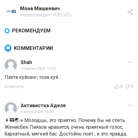
Мона Машкевич
Корреспондент «UPL.UZ»
РЕКОМЕНДУЕМ
КОММЕНТАРИИ
Shah
10 июня 2026 10:55
Пахта куйсанг, тоза куй.
Ответить
0
0
Активистка Аделя
9 июня 2026 14:09
👩‍🚒🌏🔹Молодцы, это приятно. Почему бы не спеть.
Женисбeк Пиязов нравится, очень приятный голос,
бархатный, мягкий бас. Достойно поёт , и это правда,