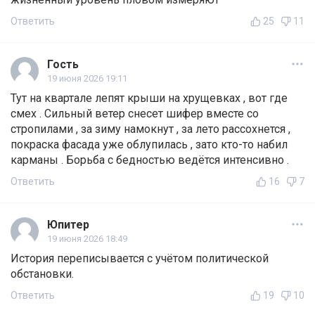
Ответить
25
11
Гость
19 июня 2026 19:11
Тут на квартале лепят крыши на хрущевках , вот где
смех . Сильный ветер снесет шифер вместе со
стропилами , за зиму намокнут , за лето рассохнется ,
покраска фасада уже облупилась , зато кто-то набил
карманы . Борьба с бедностью ведётся интенсивно .
Ответить
16
7
Юпитер
19 июня 2026 18:49
История переписывается с учётом политической
обстановки.
Ответить
19
10