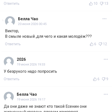
Ответить
10
13
Белла Чао
20 июня 2026 00:45
Виктор,
В смыле новый ,для чего и какая молодёж???
Ответить
6
12
2026
19 июня 2026 19:33
У безрукого надо попросить
Ответить
6
9
Белла Чао
19 июня 2026 19:17
Да они даже не знают кто такой Есенин они
жизненный уровень пловом измеряют