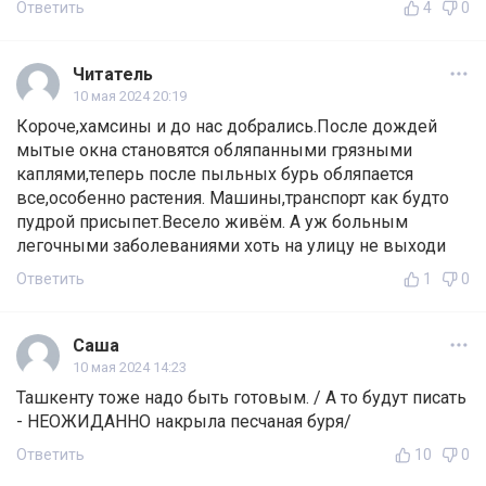
Ответить
4
0
Читатель
10 мая 2024 20:19
Короче,хамсины и до нас добрались.После дождей
мытые окна становятся обляпанными грязными
каплями,теперь после пыльных бурь обляпается
все,особенно растения. Машины,транспорт как будто
пудрой присыпет.Весело живём. А уж больным
легочными заболеваниями хоть на улицу не выходи
Ответить
1
0
Саша
10 мая 2024 14:23
Ташкенту тоже надо быть готовым. / А то будут писать
- НЕОЖИДАННО накрыла песчаная буря/
Ответить
10
0