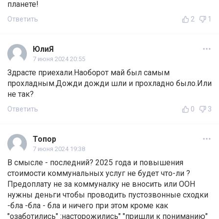
планете!
Ответить
2
1
ЮлиЯ
7 июня 2024 20:55
Здрасте приехали.Наоборот май был самым
прохладным.Дожди дожди шли и прохладно было.Или
не так?
Ответить
0
3
Топор
7 июня 2024 19:38
В смысле - последний? 2025 года и повышения
стоимости коммунальных услуг не будет что-ли ?
Предоплату не за коммуналку не вносить или ООН
нужны деньги чтобы проводить пустозвонные сходки
-бла -бла - бла и ничего при этом кроме как
"озаботились" :насторожились" "пришли к пониманию"