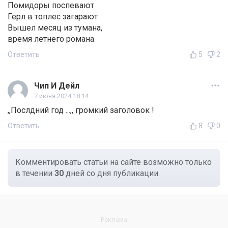
Помидоры поспевают
Герл в топлес загарают
Вышел месяц из тумана,
время летнего романа
Ответить
5
2
Чип И Дейл
7 июня 2024 18:14
,,Послдний год ...,, громкий заголовок !
Ответить
8
0
Комментировать статьи на сайте возможно только
в течении
30
дней со дня публикации.