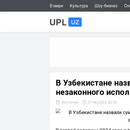
В мире
Культура
Шоу-бизнес
Сп
В Узбекистане наз
незаконного испол
Экология
21-06-2024, 02:55