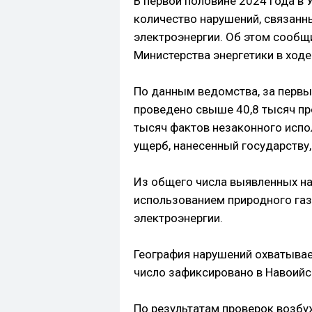
В первой половине 2024 года в
количество нарушений, связанн
электроэнергии. Об этом сооб
Министерства энергетики в ходе
По данным ведомства, за первы
проведено свыше 40,8 тысяч про
тысяч фактов незаконного исп
ущерб, нанесенный государству,
Из общего числа выявленных на
использованием природного газа
электроэнергии.
География нарушений охватывае
число зафиксировано в Навоийс
По результатам проверок возбу