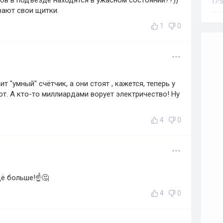
ов в подъезде находятся в ужасном состоянии??))
17:5
вают свои щитки.
1
0
т "умный" счётчик, а они стоят , кажется, теперь у
ают. А кто-то миллиардами ворует электричество! Ну
4
0
ё больше!☝️🤔
4
0