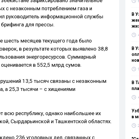
 Узбекистане зафиксировано значительное
ых с незаконным потреблением газа и
В У
щил руководитель информационной службы
жен
 брифинга для прессы.
жи
е шесть месяцев текущего года было
верок, в результате которых выявлено 38,8
В У
опл
ользования энергоресурсов. Суммарный
нов
 оценивается в 552,5 млрд сумов.
рушений 13,5 тысяч связаны с незаконным
В Т
, а 25,3 тысячи – с хищениями
пла
Узб
т всю республику, однако наибольшее их
в м
кой, Сырдарьинской и Ташкентской областях.
ждено 236 уголовных дел, связанных с