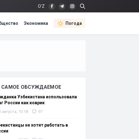
O‘Z
бщество
Экономика
Погода
САМОЕ ОБСУЖДАЕМОЕ
жданка Узбекистана использовала
г России как коврик
3 августа, 10:18
97
екистанцы не хотят работать в
ссии