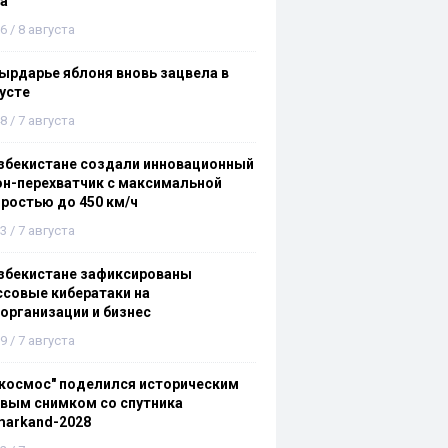
а
6 / 8 августа
ырдарье яблоня вновь зацвела в
усте
8 / 7 августа
збекистане создали инновационный
н-перехватчик с максимальной
ростью до 450 км/ч
3 / 7 августа
збекистане зафиксированы
совые кибератаки на
организации и бизнес
9 / 7 августа
космос" поделился историческим
вым снимком со спутника
markand-2028