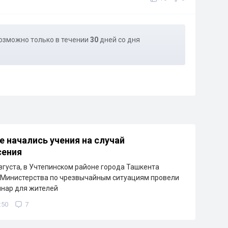
озможно только в течении
30
дней со дня
е начались учения на случай
сения
августа, в Учтепинском районе города Ташкента
 Министерства по чрезвычайным ситуациям провели
инар для жителей
:50
7