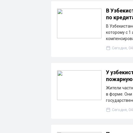
В Узбекис
по кредит
В Узбекистан
которому с 1
компенсирова
Сегодня, 04
У узбекис
пожарную
Жители частн
в форме. Они
государствен
Сегодня, 04