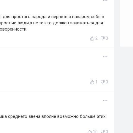
 для простого народа и вернёте с наваром себе в
 простые люди,а не те кто должен заниматься для
говоренности.
2
0
1
0
ика среднего звена вполне возможно больше этих
10
0