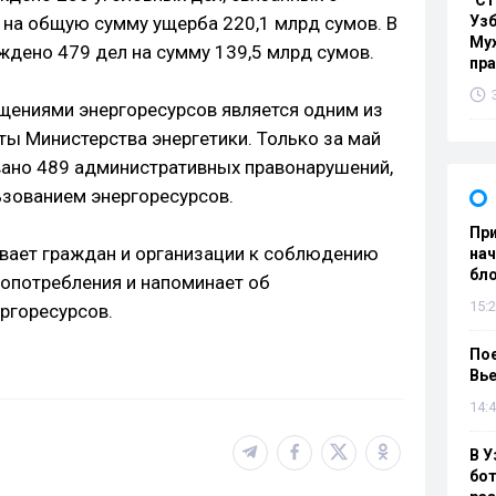
"Ст
 на общую сумму ущерба 220,1 млрд сумов. В
Узб
Мух
ждено 479 дел на сумму 139,5 млрд сумов.
пр
ищениями энергоресурсов является одним из
ты Министерства энергетики. Только за май
вано 489 административных правонарушений,
зованием энергоресурсов.
При
вает граждан и организации к соблюдению
нач
бл
гопотребления и напоминает об
15:2
ргоресурсов.
Пое
Вье
14:4
В У
бот