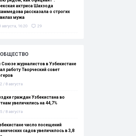
ою рядом, как официант":
екская актриса Шахзода
аммедова рассказала о строгих
авилах мужа
3 августа, 16:20
29
ОБЩЕСТВО
 Союзе журналистов в Узбекистане
ал работу Творческий совет
огеров
2 / 8 августа
здки граждан Узбекистана во
тнам увеличились на 44,7%
5 / 8 августа
збекистане число посещений
анических садов увеличилось в 3,8