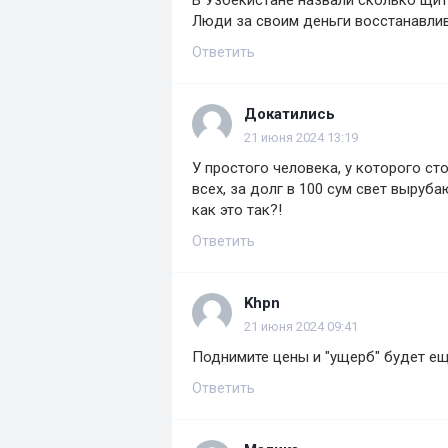
В Узбекистане назвали сколько щит
Люди за своим деньги восстанавли
Ответить
Докатились
21 июня 2024 13:19
У простого человека, у которого стои
всех, за долг в 100 сум свет выруб
как это так?!
Ответить
Khpn
21 июня 2024 09:41
Поднимите цены и "ущерб" будет ещ
Ответить