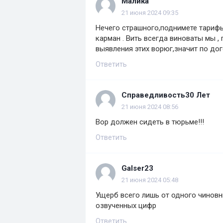
Малика
21 июня 2024 09:35
Нечего страшного,поднимете тарифы
карман . Вить всегда виноваты мы ,
выявления этих ворюг,значит по до
Ответить
Справедливость30 Лет
21 июня 2024 08:56
Вор должен сидеть в тюрьме!!!
Ответить
Galser23
21 июня 2024 05:48
Ущерб всего лишь от одного чиновн
озвученных цифр
Ответить