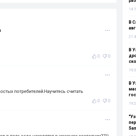
раз
14:1
В С
авг
и
21:4
В У
дро
0
0
ско
19:3
В У
мас
остых потребителей.Научитесь считать
гос
0
0
19:2
"Уз
пер
Sa