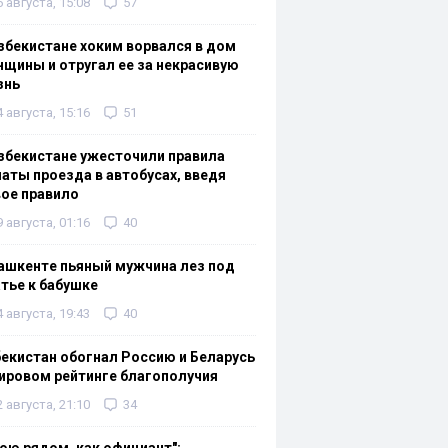
6 августа, 15:08
57
збекистане хоким ворвался в дом
щины и отругал ее за некрасивую
знь
4 августа, 15:16
51
збекистане ужесточили правила
аты проезда в автобусах, введя
ое правило
9 августа, 01:16
40
ашкенте пьяный мужчина лез под
тье к бабушке
4 августа, 19:43
40
екистан обогнал Россию и Беларусь
ировом рейтинге благополучия
2 августа, 21:10
34