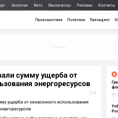
орт
Экология
Авто
Мысли вслух
Реклама
Контакты
Происшествия
Политика
Президент
О
вали сумму ущерба от
ьзования энергоресурсов
Гра
фла
8
Узб
Ро