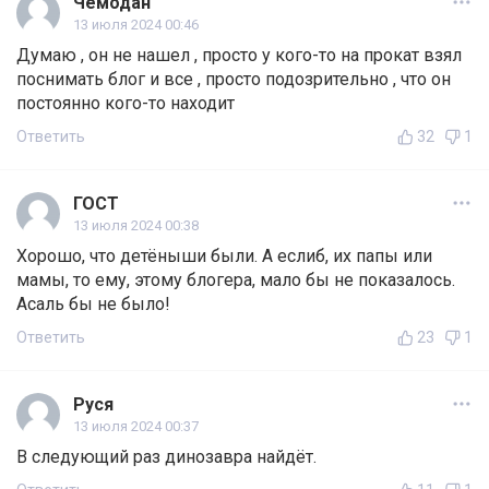
Чемодан
13 июля 2024 00:46
Думаю , он не нашел , просто у кого-то на прокат взял
поснимать блог и все , просто подозрительно , что он
постоянно кого-то находит
Ответить
32
1
ГОСТ
13 июля 2024 00:38
Хорошо, что детёныши были. А еслиб, их папы или
мамы, то ему, этому блогера, мало бы не показалось.
Асаль бы не было!
Ответить
23
1
Руся
13 июля 2024 00:37
В следующий раз динозавра найдёт.