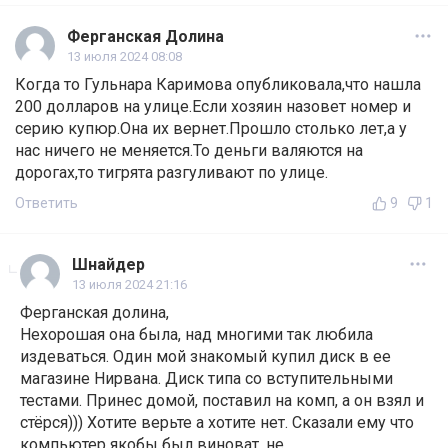
Ферганская Долина
13 июля 2024 08:08
Когда то Гульнара Каримова опубликовала,что нашла
200 долларов на улице.Если хозяин назовет номер и
серию купюр.Она их вернет.Прошло столько лет,а у
нас ничего не меняется.То деньги валяются на
дорогах,то тигрята разгуливают по улице.
Ответить
9
1
Шнайдер
13 июля 2024 21:16
Ферганская долина,
Нехорошая она была, над многими так любила
издеваться. Один мой знакомый купил диск в ее
магазине Нирвана. Диск типа со вступительными
тестами. Принес домой, поставил на комп, а он взял и
стёрся))) Хотите верьте а хотите нет. Сказали ему что
компьютер якобы был виноват, не