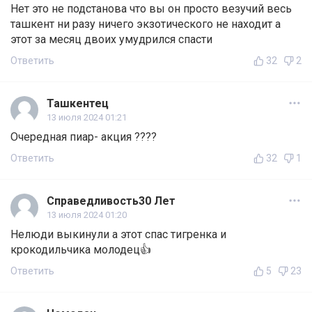
Нет это не подстанова что вы он просто везучий весь
ташкент ни разу ничего экзотического не находит а
этот за месяц двоих умудрился спасти
Ответить
32
2
Ташкентец
13 июля 2024 01:21
Очередная пиар- акция ????
Ответить
32
1
Справедливость30 Лет
13 июля 2024 01:20
Нелюди выкинули а этот спас тигренка и
крокодильчика молодец👍
Ответить
5
23