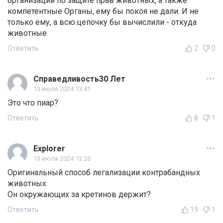
организации по защите прав животных, а также
компетентные Органы, ему бы покоя не дали. И не
только ему, а всю.цепочку бы вычислили - откуда
животные
Ответить
2
0
Справедливость30 Лет
13 июля 2024 13:41
Это что пиар?
Ответить
8
1
Explorer
13 июля 2024 13:26
Оригинальный способ легализации контрабандных
животных.
Он окружающих за кретинов держит?
Ответить
19
1