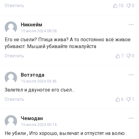
Ответить
10
0
Никнейм
15 июля 2024 08:28
Его не съели? Птица жива? А то постоянно всё живое
убивают. Мышей убивайте пожалуйста
Ответить
7
0
Вотэтода
15 июля 2024 03:46
Залетел и двуногое его съел...
Ответить
6
1
Чемодан
15 июля 2024 00:14
Не убили , Ито хорошо, вылечат и отпустят на волю .