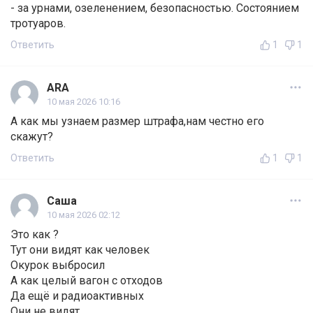
- за урнами, озеленением, безопасностью. Состоянием
тротуаров.
Ответить
1
1
ARA
10 мая 2026 10:16
А как мы узнаем размер штрафа,нам честно его
скажут?
Ответить
1
1
Саша
10 мая 2026 02:12
Это как ?
Тут они видят как человек
Окурок выбросил
А как целый вагон с отходов
Да ещё и радиоактивных
Они не видят