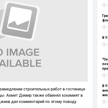
Гра
фла
В У
"Ох
поч
пр
В У
 замедлении строительных работ в гостинице
жен
ицы. Ахмет Демир также обвинял хокимият в
жи
жаев дал комментарий по этому поводу.