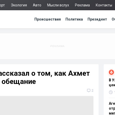
орт
Экология
Авто
Мысли вслух
Реклама
Контакты
Происшествия
Политика
Президент
О
ссказал о том, как Ахмет
 обещание
В 
цен
2
Аге
отр
миг