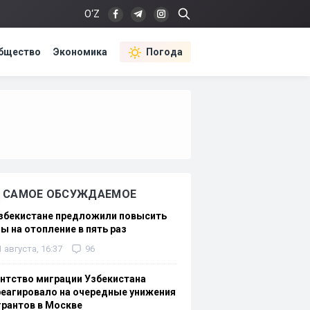
O‘Z
бщество
Экономика
Погода
САМОЕ ОБСУЖДАЕМОЕ
Узбекистане предложили повысить
ы на отопление в пять раз
1 августа, 16:37
96
нтство миграции Узбекистана
еагировало на очередные унижения
рантов в Москве