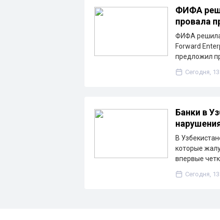
ФИФА реш
провала пр
ФИФА решила 
Forward Ente
предложил п
Сегодня, 13
Банки в У
нарушения
В Узбекистан
которые жалу
впервые чет
Сегодня, 13