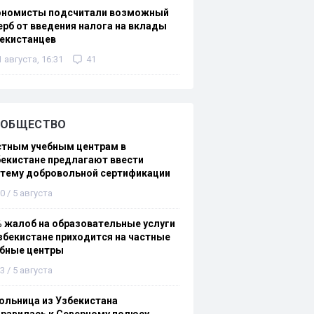
ономисты подсчитали возможный
рб от введения налога на вклады
екистанцев
1 августа, 16:31
41
ОБЩЕСТВО
стным учебным центрам в
екистане предлагают ввести
стему добровольной сертификации
0 / 5 августа
 жалоб на образовательные услуги
збекистане приходится на частные
ебные центры
3 / 5 августа
льница из Узбекистана