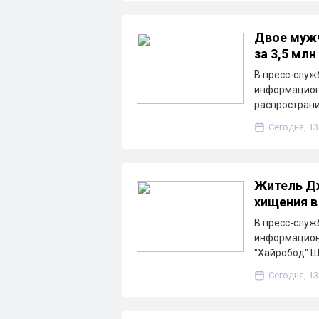
Двое мужч
за 3,5 млн
В пресс-служ
информацион
распространи
Сегодня, 13
Житель Дж
хищения в
В пресс-служ
информацион
"Хайробод" 
Сегодня, 13