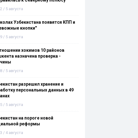
равилась к Северному полюсу
2 / 5 августа
колах Узбекистана появятся КПП и
евожные кнопки"
9 / 5 августа
тношении хокимов 10 районов
кента назначена проверка -
ичины
8 / 5 августа
екистан разрешил хранение и
аботку персональных данных в 49
анах
5 / 5 августа
екистан на пороге новой
циальной реформы
3 / 4 августа