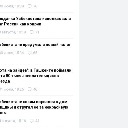
30 июля, 19:38
76
жданка Узбекистана использовала
г России как коврик
3 августа, 10:18
71
збекистане придумали новый налог
30 июля, 15:34
65
ота на зайцев": в Ташкенте поймали
ти 80 тысяч неплательщиков
оезда
31 июля, 19:25
46
збекистане хоким ворвался в дом
щины и отругал ее за некрасивую
знь
4 августа, 15:16
44