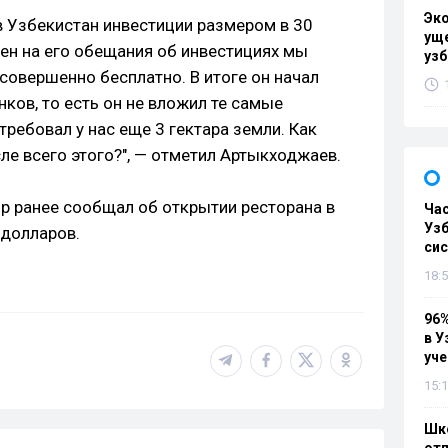
Эк
 Узбекистан инвестиции размером в 30
уще
н на его обещания об инвестициях мы
узб
 совершенно бесплатно. В итоге он начал
нков, то есть он не вложил те самые
ребовал у нас еще 3 гектара земли. Как
е всего этого?", — отметил Артыкходжаев.
ир ранее сообщал об открытии ресторана в
Ча
Узб
 долларов.
си
18:5
96%
в У
уч
15:1
Шко