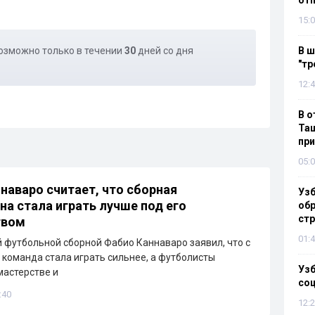
отп
15:0
В ш
озможно только в течении
30
дней со дня
"тр
12:4
В о
Таш
пр
05:0
наваро считает, что сборная
Узб
на стала играть лучше под его
обр
стр
твом
01:4
 футбольной сборной Фабио Каннаваро заявил, что с
 команда стала играть сильнее, а футболисты
Узб
мастерстве и
со
:40
12:2