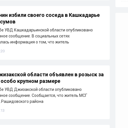
ин избили своего соседа в Кашкадарье
 сумов
бе УВД Кашкадарьинской области опубликовано
ное сообщение. В социальных сетях
лась информация о том, что житель
:20
изакской области объявлен в розыск за
 особо крупном размере
бе УВД Джизакской области опубликовано
ное сообщение. Сообщается, что житель МСГ
Ш.Рашидовского района
:13