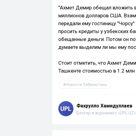
"Ахмет Демир обещал вложить в
миллионов долларов США. Взаме
передали ему гостиницу "Чорсу"
просить кредиты у узбекских ба
обещанные деньги. Потом он пот
думаете выделим ли мы ему посл
Стоит отметить, что Ахмет Дем
Ташкенте стоимостью в 1.2 млн
Новости Узбекистана
Фахрулло Хамидуллаев
Блогер и журналист «UPL.UZ»