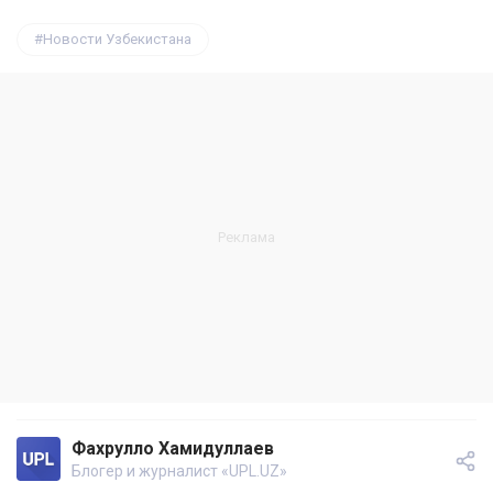
Новости Узбекистана
Фахрулло Хамидуллаев
Блогер и журналист «UPL.UZ»