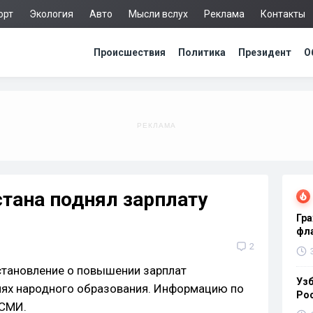
орт
Экология
Авто
Мысли вслух
Реклама
Контакты
Происшествия
Политика
Президент
О
тана поднял зарплату
Гра
фла
2
становление о повышении зарплат
Узб
иях народного образования. Информацию по
Ро
 СМИ.