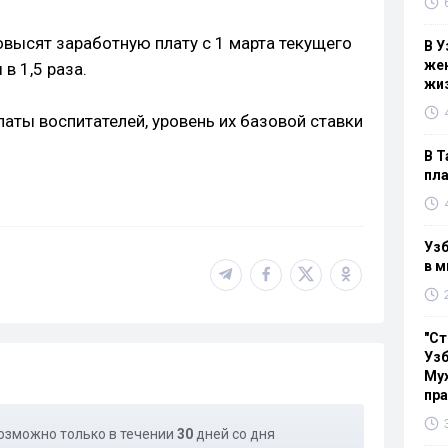
овысят заработную плату с 1 марта текущего
В У
жен
в 1,5 раза.
жи
аты воспитателей, уровень их базовой ставки
В Т
пла
Узб
в м
"Ст
Узб
Мух
пр
озможно только в течении
30
дней со дня