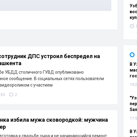
Уз
вос
куп
отрудник ДПС устроил беспредел на
ашкента
В У
мас
жбе УБДД столичного ГУВД опубликовано
гос
ое сообщение. В социальных сетях пользователи
19:2
видеороликом с участием
:35
2
"Уз
пер
Sa
17:5
нка избила мужа сковородкой: мужчина
мер
В У
дготовка к свадьбе сына и не начинающийся ремонт