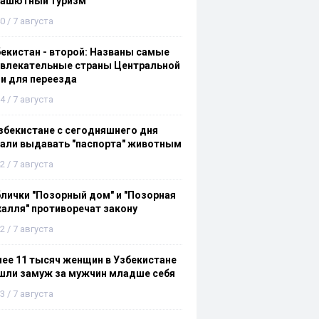
рашютный туризм
0 / 7 августа
екистан - второй: Названы самые
ивлекательные страны Центральной
и для переезда
4 / 7 августа
збекистане с сегодняшнего дня
али выдавать "паспорта" животным
2 / 7 августа
лички "Позорный дом" и "Позорная
алля" противоречат закону
2 / 7 августа
ее 11 тысяч женщин в Узбекистане
шли замуж за мужчин младше себя
3 / 7 августа