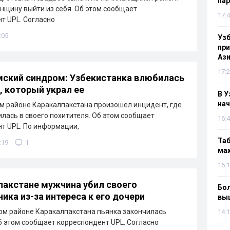
па
нщину выйти из себя. Об этом сообщает
17:4
т UPL. Согласно
:05
Узб
пр
Ази
17:2
ский синдром: Узбекистанка влюбилась
, который украл ее
В У
нач
м районе Каракалпакстана произошел инцидент, где
лась в своего похитителя. Об этом сообщает
16:4
т UPL. По информации,
Таб
:19
1
мах
16:1
пакстане мужчина убил своего
Бол
ика из-за интереса к его дочери
вы
м районе Каракалпакстана пьянка закончилась
14:1
б этом сообщает корреспондент UPL. Согласно