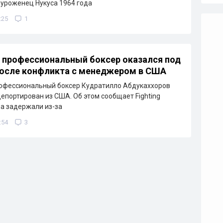
уроженец Нукуса 1964 года
:25
1
 профессиональный боксер оказался под
после конфликта с менеджером в США
рофессиональный боксер Кудратилло Абдукаххоров
депортирован из США. Об этом сообщает Fighting
ра задержали из-за
:54
3