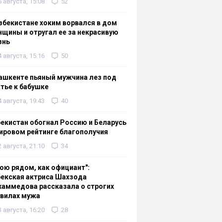
6 августа, 15:08
52
збекистане хоким ворвался в дом
щины и отругал ее за некрасивую
знь
4 августа, 15:16
50
ашкенте пьяный мужчина лез под
тье к бабушке
4 августа, 19:43
40
екистан обогнал Россию и Беларусь
ировом рейтинге благополучия
2 августа, 21:10
34
ою рядом, как официант":
екская актриса Шахзода
аммедова рассказала о строгих
авилах мужа
3 августа, 16:20
28