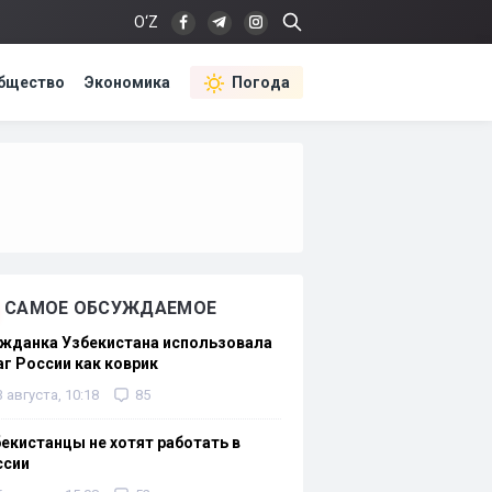
O‘Z
бщество
Экономика
Погода
САМОЕ ОБСУЖДАЕМОЕ
жданка Узбекистана использовала
г России как коврик
3 августа, 10:18
85
екистанцы не хотят работать в
ссии