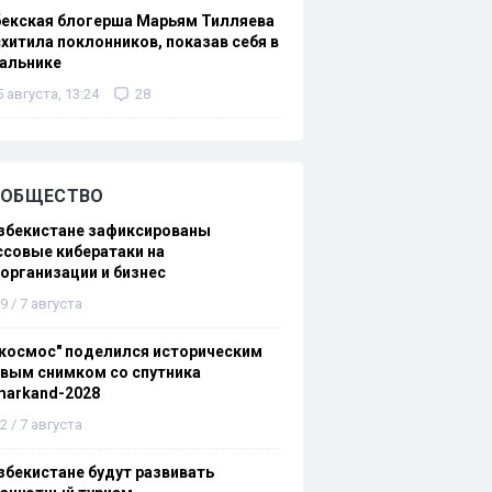
бекская блогерша Марьям Тилляева
хитила поклонников, показав себя в
альнике
5 августа, 13:24
28
ОБЩЕСТВО
збекистане зафиксированы
совые кибератаки на
организации и бизнес
9 / 7 августа
космос" поделился историческим
вым снимком со спутника
markand-2028
2 / 7 августа
збекистане будут развивать