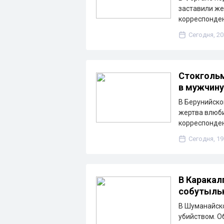
заставили же
корреспонден
Сегодня, 20
Стокгольм
в мужчину
В Берунийско
жертва влюби
корреспонден
Сегодня, 19
В Каракал
собутыльн
В Шуманайско
убийством. О