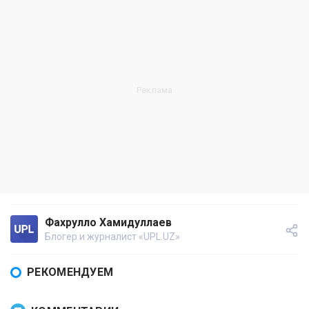
Фахрулло Хамидуллаев
Блогер и журналист «UPL.UZ»
РЕКОМЕНДУЕМ