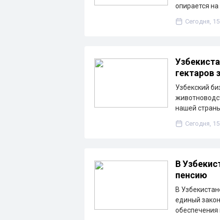
опирается на
Сегодня, 15
Узбекиста
гектаров 
Узбекский би
животноводс
нашей стран
Сегодня, 15
В Узбекис
пенсию
В Узбекистан
единый закон
обеспечения