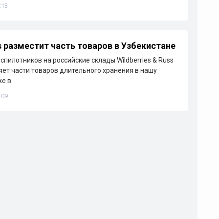
:13
es разместит часть товаров в Узбекистане
спилотников на российские склады Wildberries & Russ
ет части товаров длительного хранения в нашу
же в
:09