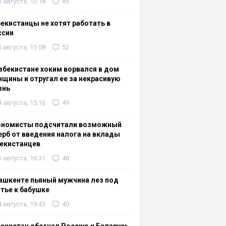
3 августа, 10:18
85
екистанцы не хотят работать в
ссии
6 августа, 15:08
52
збекистане хоким ворвался в дом
щины и отругал ее за некрасивую
знь
4 августа, 15:16
49
ономисты подсчитали возможный
рб от введения налога на вклады
екистанцев
1 августа, 16:31
48
ашкенте пьяный мужчина лез под
тье к бабушке
4 августа, 19:43
40