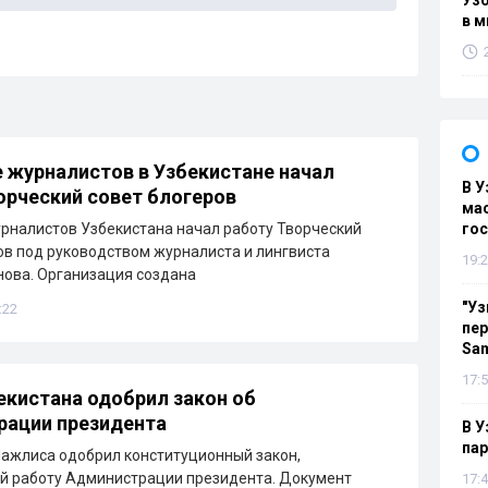
Узб
в м
 журналистов в Узбекистане начал
В У
орческий совет блогеров
мас
рналистов Узбекистана начал работу Творческий
гос
ов под руководством журналиста и лингвиста
19:2
ова. Организация создана
"Уз
:22
пер
Sa
17:5
екистана одобрил закон об
рации президента
В У
па
ажлиса одобрил конституционный закон,
й работу Администрации президента. Документ
17:4