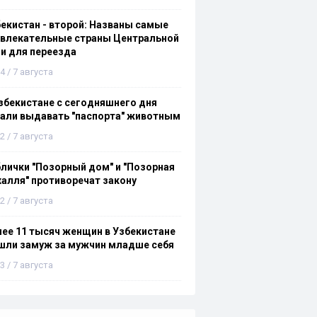
екистан - второй: Названы самые
ивлекательные страны Центральной
и для переезда
4 / 7 августа
збекистане с сегодняшнего дня
али выдавать "паспорта" животным
2 / 7 августа
лички "Позорный дом" и "Позорная
алля" противоречат закону
2 / 7 августа
ее 11 тысяч женщин в Узбекистане
шли замуж за мужчин младше себя
3 / 7 августа