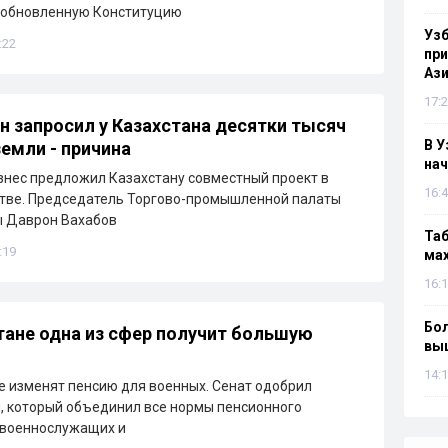
 обновленную Конституцию
Узб
:22
пр
Ази
17:2
н запросил у Казахстана десятки тысяч
В У
земли - причина
нач
знес предложил Казахстану совместный проект в
16:4
тве. Председатель Торгово-промышленной палаты
ы Даврон Вахабов
Таб
:19
мах
16:1
Бол
тане одна из сфер получит большую
вы
14:1
е изменят пенсию для военных. Сенат одобрил
, который объединил все нормы пенсионного
 военнослужащих и