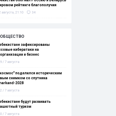
екистан обогнал Россию и Беларусь
ировом рейтинге благополучия
2 августа, 21:10
34
ОБЩЕСТВО
збекистане зафиксированы
совые кибератаки на
организации и бизнес
9 / 7 августа
космос" поделился историческим
вым снимком со спутника
markand-2028
2 / 7 августа
збекистане будут развивать
рашютный туризм
0 / 7 августа