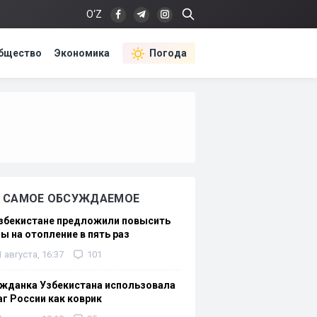
O‘Z
бщество
Экономика
Погода
САМОЕ ОБСУЖДАЕМОЕ
Узбекистане предложили повысить
ы на отопление в пять раз
1 августа, 16:37
101
жданка Узбекистана использовала
г России как коврик