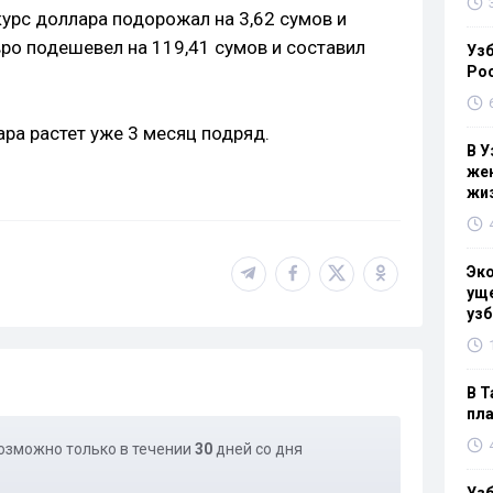
курс доллара подорожал на 3,62 сумов и
вро подешевел на 119,41 сумов и составил
Узб
Ро
ара растет уже 3 месяц подряд.
В У
жен
жи
Эк
уще
узб
В Т
пла
озможно только в течении
30
дней со дня