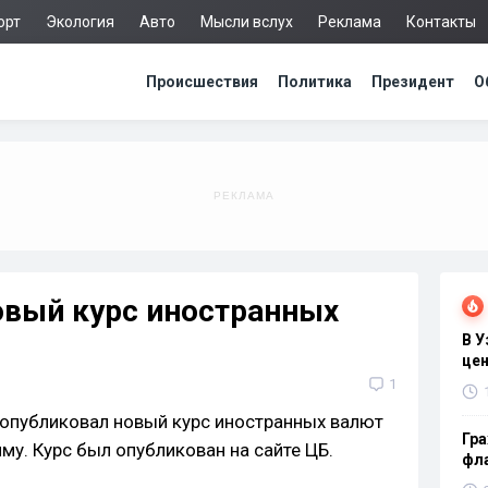
орт
Экология
Авто
Мысли вслух
Реклама
Контакты
Происшествия
Политика
Президент
О
овый курс иностранных
В 
цен
1
опубликовал новый курс иностранных валют
Гра
у. Курс был опубликован на сайте ЦБ.
фла