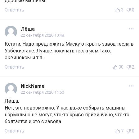
дорогие машины .
Ответить
3
0
Лёша
22 сентября 2020 10:48
Кстати. Надо предложить Маску открыть завод тесла в
Узбекистане. Лучше покупать тесла чем Тахо,
эквиноксы и т.п.
Ответить
30
2
NickName
22 сентября 2020 11:50
Лёша,
Нет, это невозможно. У нас даже собирать машины
нормально не могут, что-то криво привинчино, что-то
болтается и это с завода.
Ответить
7
0