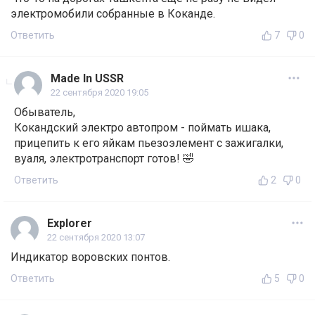
электромобили собранные в Коканде.
Ответить
7
0
Made In USSR
22 сентября 2020 19:05
Обыватель,
Кокандский электро автопром - поймать ишака,
прицепить к его яйкам пьезоэлемент с зажигалки,
вуаля, электротранспорт готов! 🤣
Ответить
2
0
Explorer
22 сентября 2020 13:07
Индикатор воровских понтов.
Ответить
5
0