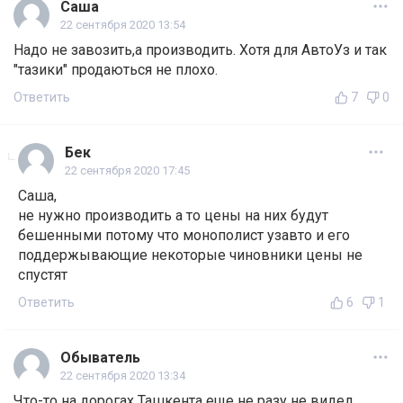
Саша
22 сентября 2020 13:54
Надо не завозить,а производить. Хотя для АвтоУз и так
"тазики" продаються не плохо.
Ответить
7
0
Бек
22 сентября 2020 17:45
Саша,
не нужно производить а то цены на них будут
бешенными потому что монополист узавто и его
поддержывающие некоторые чиновники цены не
спустят
Ответить
6
1
Обыватель
22 сентября 2020 13:34
Что-то на дорогах Ташкента еще не разу не видел