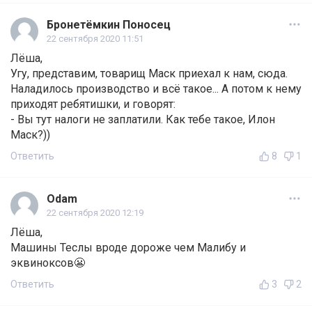
Бронетёмкин Поносец
22 сентября 2020 11:51
Лёша,
Угу, представим, товарищ Маск приехал к нам, сюда.
Наладилось производство и всё такое... А потом к нему
приходят ребятишки, и говорят:
- Вы тут налоги не заплатили. Как тебе такое, Илон
Маск?))
Ответить
8
1
Odam
22 сентября 2020 12:19
Лёша,
Машины Теслы вроде дороже чем Малибу и
эквиноксов😬
Ответить
3
2