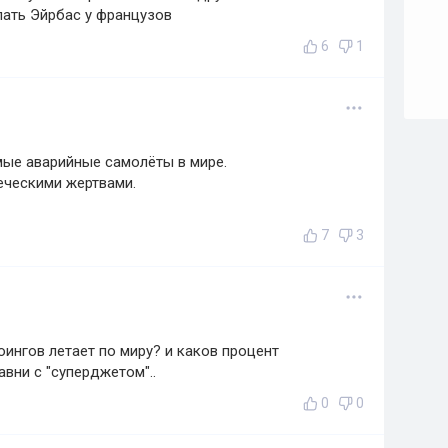
пать Эйрбас у французов
6
1
амые аварийные самолёты в мире.
еческими жертвами.
7
3
ингов летает по миру? и каков процент
авни с "суперджетом"..
0
0