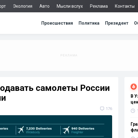
орт
Экология
Авто
Мысли вслух
Реклама
Контакты
Происшествия
Политика
Президент
О
родавать самолеты России
ии
В 
цен
176
Гра
фла