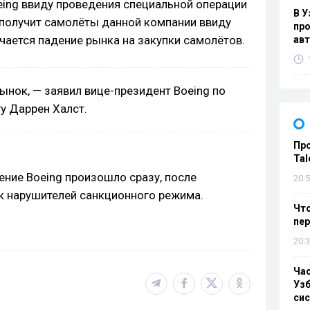
eing ввиду проведения специальной операции
В У
е получит самолёты данной компании ввиду
про
ечается падение рынка на закупки самолётов.
ав
ынок, — заявил вице-президент Boeing по
у Даррен Халст.
Пр
Tal
ение Boeing произошло сразу, после
20:5
к нарушителей санкционного режима.
Что
пе
20:3
Ча
Узб
си