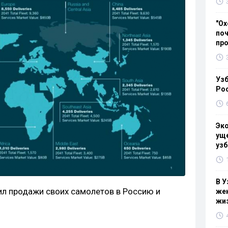
"Ох
поч
пр
Узб
Ро
Эк
уще
узб
В У
л продажи своих самолетов в Россию и
жен
жи