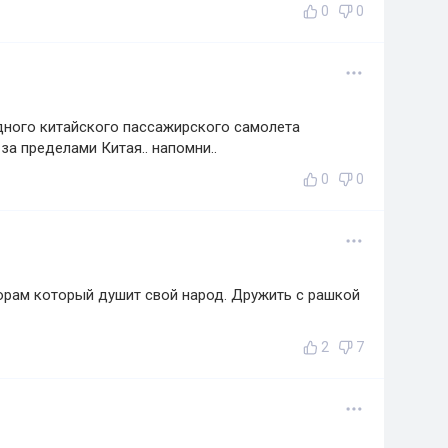
0
0
одного китайского пассажирского самолета
а пределами Китая.. напомни..
0
0
орам который душит свой народ. Дружить с рашкой
2
7