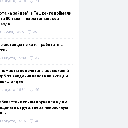
3 августа, 10:18
71
ота на зайцев": в Ташкенте поймали
ти 80 тысяч неплательщиков
оезда
31 июля, 19:25
49
екистанцы не хотят работать в
ссии
6 августа, 15:08
47
ономисты подсчитали возможный
рб от введения налога на вклады
екистанцев
1 августа, 16:31
46
збекистане хоким ворвался в дом
щины и отругал ее за некрасивую
знь
4 августа, 15:16
46