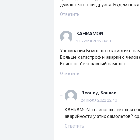
думают что они друзья. Будем поку
Ответить
KAHRAMON
21 июля 2022 08:10
У компании Боинг, по статистике с
Больше катастроф и аварий с челов
Боинг не безопасный самолёт.
Ответить
Леонид Банкас
24 июля 2022 22:40
KAHRAMON, ты знаешь, сколько бо
аварийности у этих самолетов? ср
Ответить