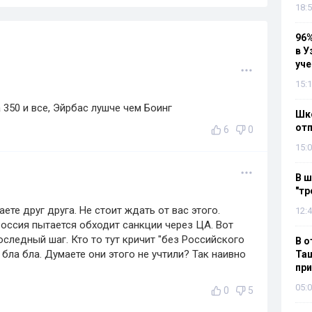
18:5
96%
в У
уч
15:1
 350 и все, Эйрбас лушче чем Боинг
Шко
отп
6
0
15:0
В ш
"тр
ете друг друга. Не стоит ждать от вас этого.
12:4
оссия пытается обходит санкции через ЦА. Вот
оследный шаг. Кто то тут кричит "без Российского
В о
 бла бла. Думаете они этого не учтили? Так наивно
Таш
пр
05:0
0
5