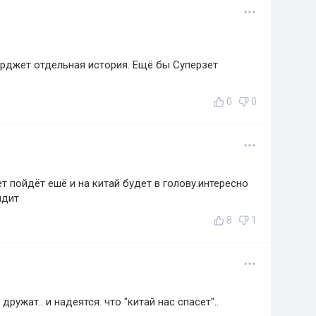
рджет отдельная история. Ещё бы Суперзет
0
0
ет пойдёт ешё и на китай будет в голову.интересно
идит
8
1
 дружат.. и надеятся. что "китай нас спасет"..