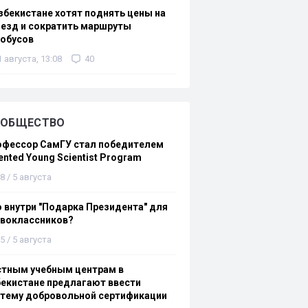
збекистане хотят поднять цены на
езд и сократить маршруты
тобусов
1 августа, 13:08
40
ОБЩЕСТВО
офессор СамГУ стал победителем
ented Young Scientist Program
8 / 5 августа
 внутри "Подарка Президента" для
рвоклассников?
5 / 5 августа
стным учебным центрам в
екистане предлагают ввести
стему добровольной сертификации