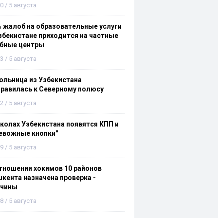
0 / 5 августа
 жалоб на образовательные услуги
збекистане приходится на частные
ебные центры
3 / 5 августа
льница из Узбекистана
равилась к Северному полюсу
2 / 5 августа
колах Узбекистана появятся КПП и
евожные кнопки"
9 / 5 августа
тношении хокимов 10 районов
кента назначена проверка -
ичины
8 / 5 августа