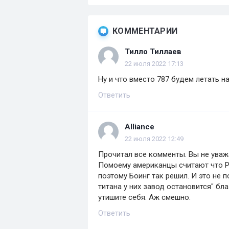
КОММЕНТАРИИ
Тилло Тиллаев
22 июля 2022 17:13
Ну и что вместо 787 будем летать на
Ответить
Alliance
22 июля 2022 12:49
Прочитал все комменты. Вы не уважа
Помоему американцы считают что Р
поэтому Боинг так решил. И это не п
титана у них завод остановится" бла
утишите себя. Аж смешно.
Ответить