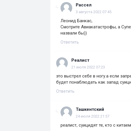
Рассел
3 августа 2022 07:45
Леонид Банкас,
Смотрите Авиакатастрофы, а Супе
назвали бы))
Ответить
Реалист
21 июля 2022 07:23
это выстрел себе в ногу.а если запр
будет понаблюдать как запад суиц
Ответить
Ташкентский
24 июля 2022 21:57
реалист, суицидят те, кто с китаем