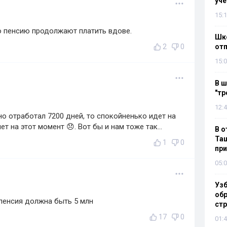
уч
15:1
го пенсию продолжают платить вдове.
Шко
2
0
отп
15:0
В ш
"тр
12:4
но отработал 7200 дней, то спокойненько идет на
т на этот момент 😞. Вот бы и нам тоже так...
В о
Таш
1
0
пр
05:0
Узб
обр
пенсия должна быть 5 млн
стр
17
0
01:4