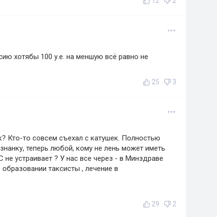
12
2
ию хотябы 100 у.е. на меншую всё равно не
25
3
к? Кто-то совсем съехал с катушек. Полностью
знанку, теперь любой, кому не лень может иметь
не устраивает ? У нас все через - в Минздраве
в образовании таксисты , лечение в
29
2