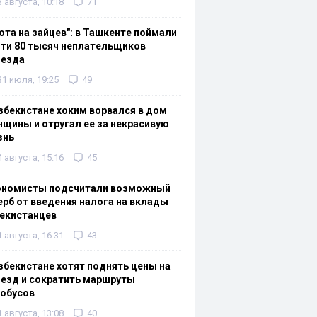
3 августа, 10:18
71
ота на зайцев": в Ташкенте поймали
ти 80 тысяч неплательщиков
оезда
31 июля, 19:25
49
збекистане хоким ворвался в дом
щины и отругал ее за некрасивую
знь
4 августа, 15:16
45
ономисты подсчитали возможный
рб от введения налога на вклады
екистанцев
1 августа, 16:31
43
збекистане хотят поднять цены на
езд и сократить маршруты
тобусов
1 августа, 13:08
40