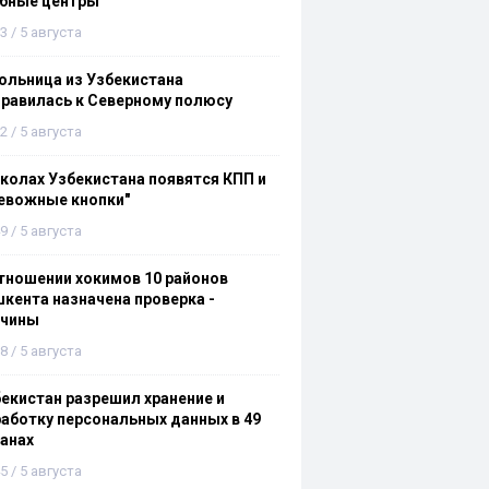
ебные центры
3 / 5 августа
льница из Узбекистана
равилась к Северному полюсу
2 / 5 августа
колах Узбекистана появятся КПП и
евожные кнопки"
9 / 5 августа
тношении хокимов 10 районов
кента назначена проверка -
ичины
8 / 5 августа
екистан разрешил хранение и
аботку персональных данных в 49
анах
5 / 5 августа