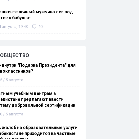
ашкенте пьяный мужчина лез под
тье к бабушке
4 августа, 19:43
40
ОБЩЕСТВО
 внутри "Подарка Президента" для
рвоклассников?
5 / 5 августа
стным учебным центрам в
екистане предлагают ввести
стему добровольной сертификации
0 / 5 августа
 жалоб на образовательные услуги
збекистане приходится на частные