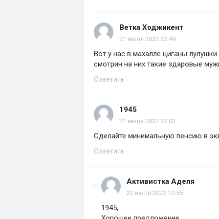
Ветка Ходжикент
21 июля 2022 22:49
Вот у нас в махалле циганы лулушк
смотрин на них такие здаровые му
Ответить
1945
21 июля 2022 22:02
Сделайте минимальную пенсию в экви
Ответить
Активистка Аделя
22 июля 2022 10:55
1945,
Хорошее предложение.