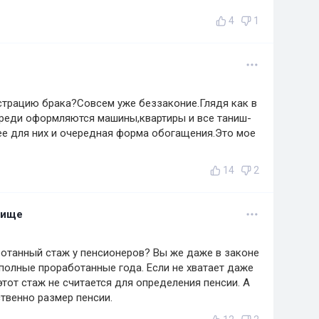
4
1
страцию брака?Совсем уже беззаконие.Глядя как в
ереди оформляются машины,квартиры и все таниш-
ее для них и очередная форма обогащения.Это мое
14
2
лище
отанный стаж у пенсионеров? Вы же даже в законе
 полные проработанные года. Если не хватает даже
этот стаж не считается для определения пенсии. А
твенно размер пенсии.