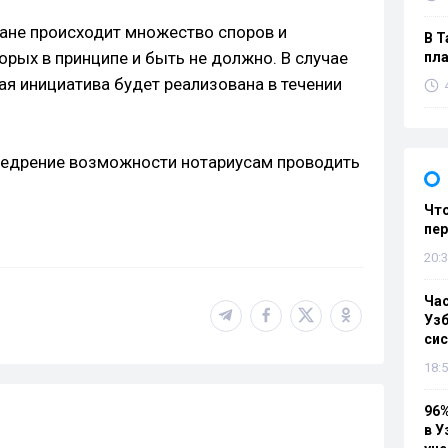
тане происходит множество споров и
В Т
орых в принципе и быть не должно. В случае
пла
ая инициатива будет реализована в течении
недрение возможности нотариусам проводить
Что
пе
20:3
Ча
Узб
си
18:5
96%
в У