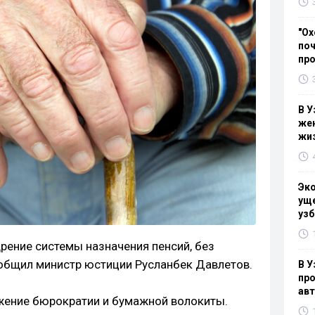
"Ох
поч
пр
В У
жен
жи
Эк
уще
узб
рение системы назначения пенсий, без
общил министр юстиции Русланбек Давлетов.
В У
про
ав
жение бюрократии и бумажной волокиты.