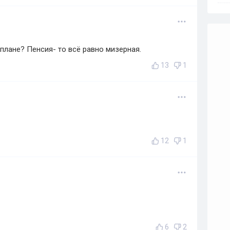
плане? Пенсия- то всё равно мизерная.
13
1
12
1
6
2