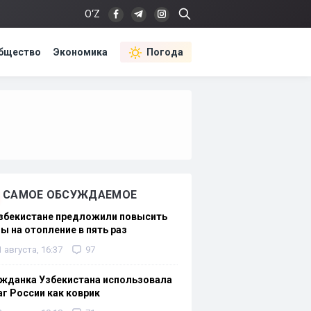
O‘Z
бщество
Экономика
Погода
САМОЕ ОБСУЖДАЕМОЕ
Узбекистане предложили повысить
ы на отопление в пять раз
1 августа, 16:37
97
жданка Узбекистана использовала
г России как коврик