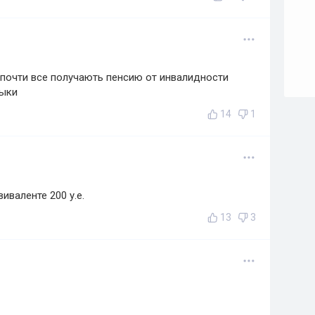
и почти все получають пенсию от инвалидности
жыки
14
1
валенте 200 у.е.
13
3