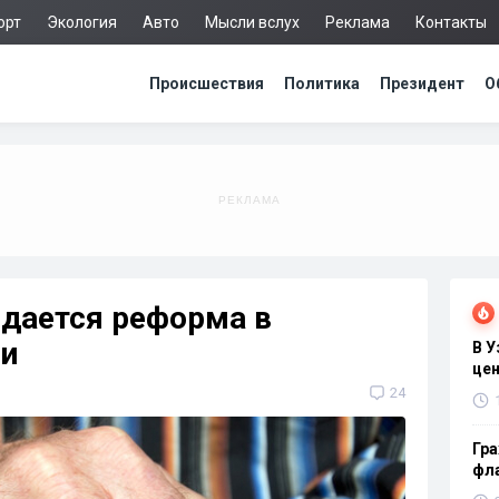
орт
Экология
Авто
Мысли вслух
Реклама
Контакты
Происшествия
Политика
Президент
О
идается реформа в
и
В 
цен
24
Гра
фла