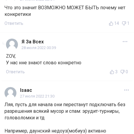
Что это значит ВОЗМОЖНО МОЖЕТ БЫТЬ почему нет
конкретики
Ответить
14
1
Я За Всех
28 июля 2022 00:39
ZOV,
У нас нне знают слово конкретно
Ответить
3
0
Isaac
27 июля 2022 21:30
Ляя, пусть для начала они перестанут подключать без
разрешения всякий мусор и спам: эрудит-турниры,
головоломки и тд
Например, даунский недоуз(мобиуз) активно