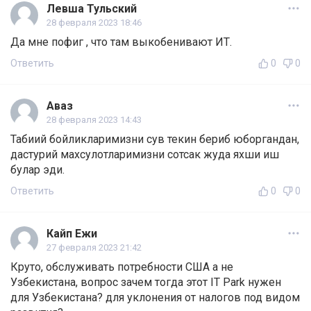
Левша Тульский
28 февраля 2023 18:46
Да мне пофиг , что там выкобенивают ИТ.
Ответить
0
0
Аваз
28 февраля 2023 14:43
Табиий бойликларимизни сув текин бериб юборгандан,
дастурий махсулотларимизни сотсак жуда яхши иш
булар эди.
Ответить
0
0
Кайп Ежи
27 февраля 2023 21:42
Круто, обслуживать потребности США а не
Узбекистана, вопрос зачем тогда этот IT Park нужен
для Узбекистана? для уклонения от налогов под видом