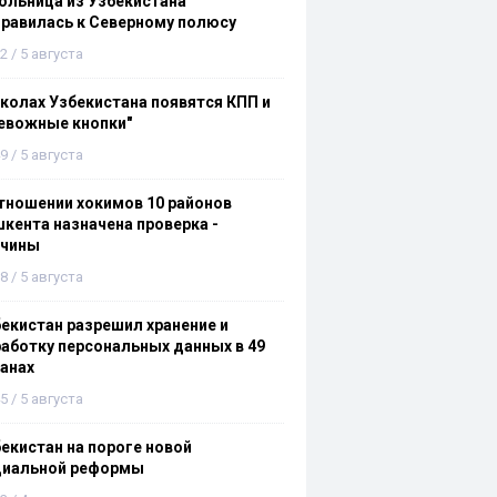
льница из Узбекистана
равилась к Северному полюсу
2 / 5 августа
колах Узбекистана появятся КПП и
евожные кнопки"
9 / 5 августа
тношении хокимов 10 районов
кента назначена проверка -
ичины
8 / 5 августа
екистан разрешил хранение и
аботку персональных данных в 49
анах
5 / 5 августа
екистан на пороге новой
циальной реформы