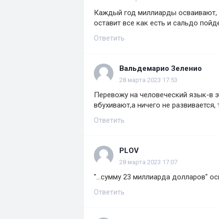
Каждый год миллиарды осваивают, н
оставит все как есть и сальдо пойд
Ответить
Вальдемарио Зеленио
28 марта 2023 17:53
Перевожу на человеческий язык-в э
вбухивают,а ничего не развивается, 
Ответить
PLOV
28 марта 2023 17:07
"...сумму 23 миллиарда долларов" ос
Ответить