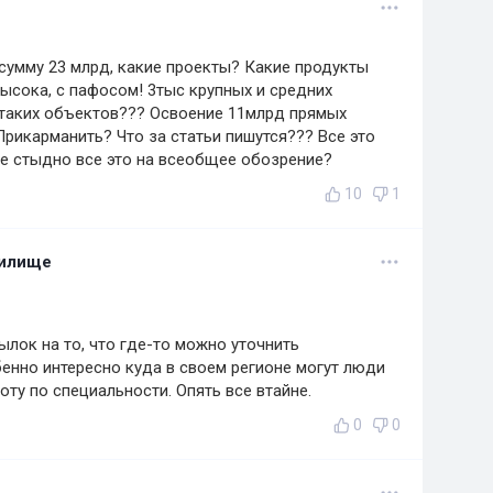
 сумму 23 млрд, какие проекты? Какие продукты
высока, с пафосом! 3тыс крупных и средних
 таких объектов??? Освоение 11млрд прямых
Прикарманить? Что за статьи пишутся??? Все это
 не стыдно все это на всеобщее обозрение?
10
1
нилище
ылок на то, что где-то можно уточнить
нно интересно куда в своем регионе могут люди
оту по специальности. Опять все втайне.
0
0