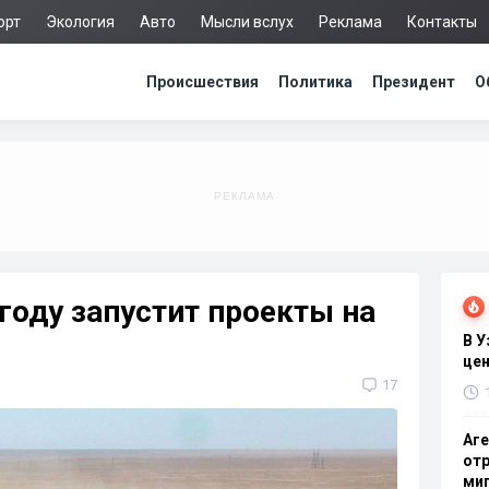
орт
Экология
Авто
Мысли вслух
Реклама
Контакты
Происшествия
Политика
Президент
О
 году запустит проекты на
В 
цен
17
Аге
отр
миг