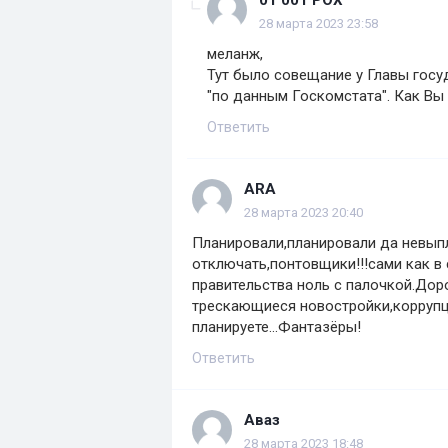
01 001 POX
28 марта 2023 23:58
меланж,
Тут было совещание у Главы госуд
"по данным Госкомстата". Как Вы 
Ответить
ARA
28 марта 2023 20:40
Планировали,планировали да невыпл
отключать,понтовщики!!!сами как в
правительства ноль с палочкой.Дор
трескающиеся новостройки,коррупци
планируете...Фантазёры!
Ответить
Аваз
28 марта 2023 18:48