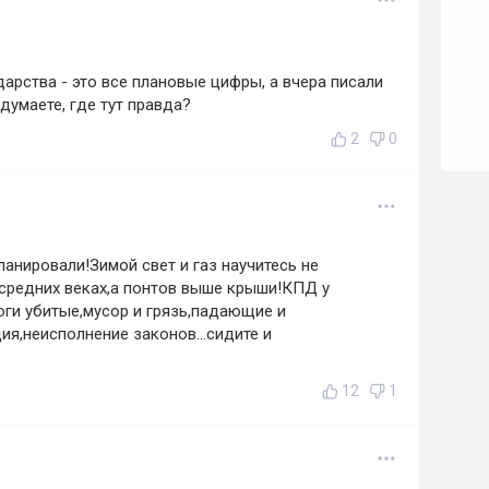
арства - это все плановые цифры, а вчера писали
думаете, где тут правда?
2
0
анировали!Зимой свет и газ научитесь не
 средних веках,а понтов выше крыши!КПД у
оги убитые,мусор и грязь,падающие и
я,неисполнение законов...сидите и
12
1