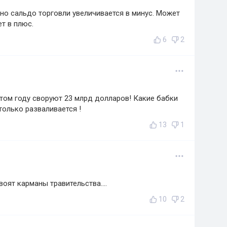
о сальдо торговли увеличивается в минус. Может
ет в плюс.
6
2
том году своруют 23 млрд долларов! Какие бабки
только разваливается !
13
1
воят карманы травительства....
10
2