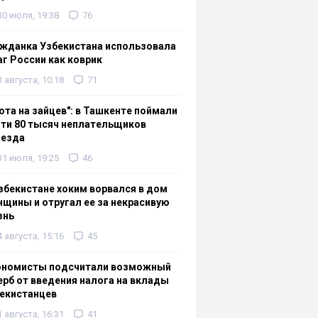
30 июля, 19:38
76
жданка Узбекистана использовала
г России как коврик
3 августа, 10:18
71
ота на зайцев": в Ташкенте поймали
ти 80 тысяч неплательщиков
оезда
31 июля, 19:25
46
збекистане хоким ворвался в дом
щины и отругал ее за некрасивую
знь
4 августа, 15:16
45
ономисты подсчитали возможный
рб от введения налога на вклады
екистанцев
1 августа, 16:31
41