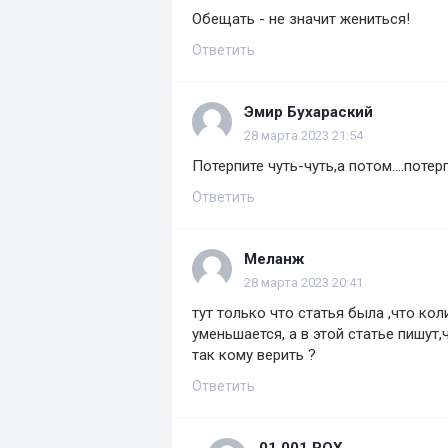
Обещать - не значит жениться!
Ответить
Эмир Бухараский
28 марта 2023 21:54
Потерпите чуть-чуть,а потом....потер
Ответить
Меланж
28 марта 2023 20:41
тут только что статья была ,что к
уменьшается, а в этой статье пишут,
так кому верить ?
Ответить