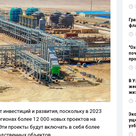
Гра
фла
"Ох
поч
пр
В У
жен
жи
 инвестиций и развития, поскольку в 2023
Эк
регионах более 12 000 новых проектов на
уще
узб
Эти проекты будут включать в себя более
одственных объектов.