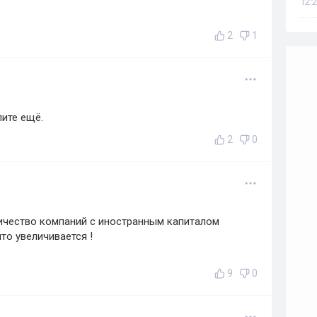
12:2
2
1
пите ещё.
2
0
оличество компаний с иностранным капиталом
что увеличивается !
9
0