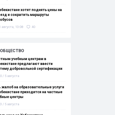
збекистане хотят поднять цены на
езд и сократить маршруты
тобусов
1 августа, 13:08
40
ОБЩЕСТВО
стным учебным центрам в
екистане предлагают ввести
стему добровольной сертификации
0 / 5 августа
 жалоб на образовательные услуги
збекистане приходится на частные
ебные центры
3 / 5 августа