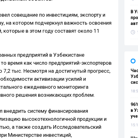
В У
вел совещание по инвестициям, экспорту и
про
у, на котором подчеркнул важность освоения
ав
 которые в этом году составят около 11
ранных предприятий в Узбекистане
в то время как число предприятий-экспортеров
до 7,2 тыс. Несмотря на достигнутый прогресс,
Ча
Узб
еобходимости активизации усилий и
си
стального ежедневного мониторинга
18:5
ивного решения возникающих проблем.
96%
ил внедрить систему финансирования
в У
уч
ализацию высокотехнологичной продукции и
15:1
тью, а также создать Исследовательский
ри Министерстве инвестиций,