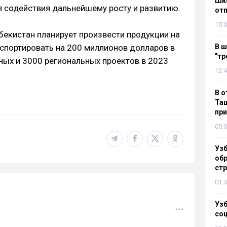
Шко
 содействия дальнейшему росту и развитию.
отп
15:0
бекистан планирует произвести продукции на
кспортировать на 200 миллионов долларов в
В ш
"тр
ных и 3000 региональных проектов в 2023
12:4
В о
Таш
пр
05:0
Узб
обр
стр
01:4
Узб
со