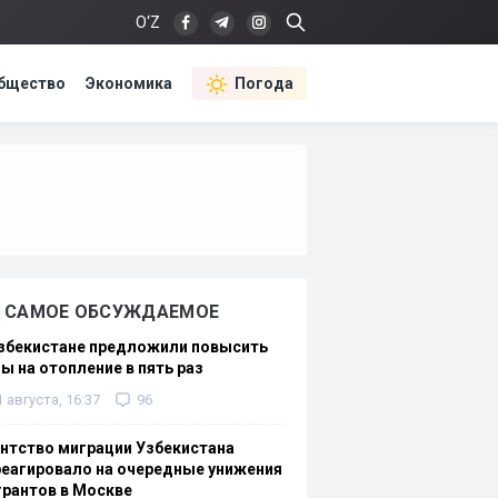
O‘Z
бщество
Экономика
Погода
САМОЕ ОБСУЖДАЕМОЕ
Узбекистане предложили повысить
ы на отопление в пять раз
1 августа, 16:37
96
нтство миграции Узбекистана
еагировало на очередные унижения
рантов в Москве