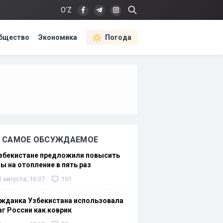
O‘Z
бщество
Экономика
Погода
САМОЕ ОБСУЖДАЕМОЕ
Узбекистане предложили повысить
ы на отопление в пять раз
1 августа, 16:37
101
жданка Узбекистана использовала
г России как коврик