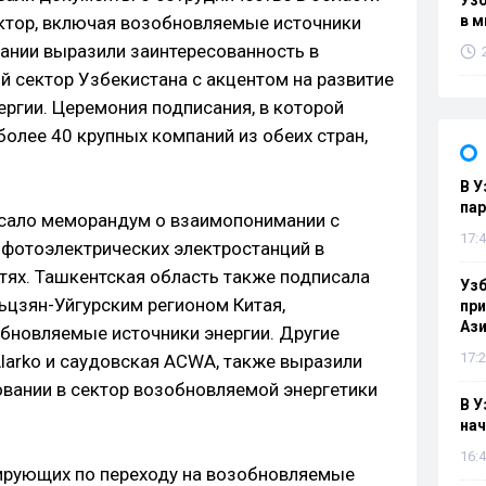
Узб
ектор, включая возобновляемые источники
в м
пании выразили заинтересованность в
й сектор Узбекистана с акцентом на развитие
ргии. Церемония подписания, в которой
более 40 крупных компаний из обеих стран,
В У
па
исало меморандум о взаимопонимании с
17:4
у фотоэлектрических электростанций в
тях. Ташкентская область также подписала
Узб
ьцзян-Уйгурским регионом Китая,
пр
Ази
бновляемые источники энергии. Другие
17:2
Alarko и саудовская ACWA, также выразили
овании в сектор возобновляемой энергетики
В У
нач
16:4
идирующих по переходу на возобновляемые