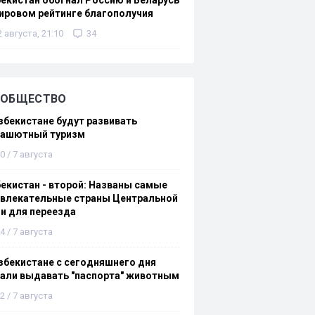
екистан обогнал Россию и Беларусь
ировом рейтинге благополучия
2 августа, 21:10
34
ОБЩЕСТВО
збекистане будут развивать
рашютный туризм
0 / 7 августа
екистан - второй: Названы самые
ивлекательные страны Центральной
и для переезда
4 / 7 августа
збекистане с сегодняшнего дня
али выдавать "паспорта" животным
2 / 7 августа