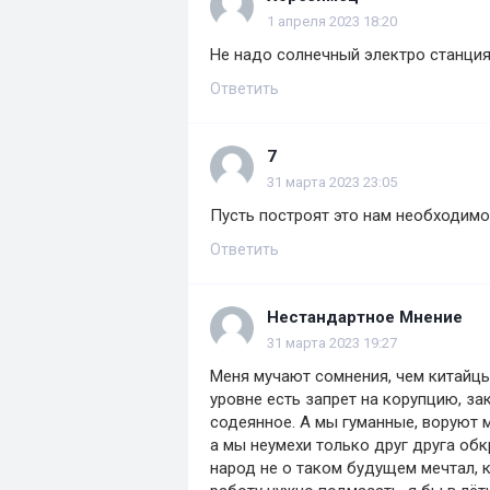
1 апреля 2023 18:20
Не надо солнечный электро станци
Ответить
7
31 марта 2023 23:05
Пусть построят это нам необходимо
Ответить
Нестандартное Мнение
31 марта 2023 19:27
Меня мучают сомнения, чем китайцы
уровне есть запрет на корупцию, з
содеянное. А мы гуманные, воруют м
а мы неумехи только друг друга об
народ не о таком будущем мечтал, к