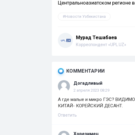
Центральноазиатском регионе в
Новости Узбекистана
Мурад Тешабаев
Корреспондент «UPL.UZ»
КОММЕНТАРИИ
Догадливый
2 апреля 2023 08:29
А где малые и микро ГЭС? ВИДИ
КИТАЙ- КОРЕЙСКИЙ ДЕСАНТ.
Ответить
Хорезимец