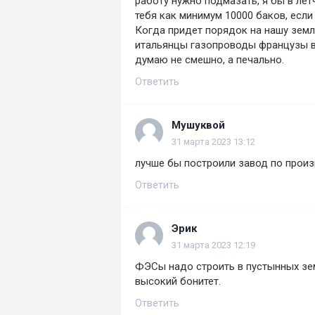
работу нужно подмазать, я бы в лётч
тебя как минимум 10000 баков, если
Когда придет порядок на нашу зем
итальянцы газопроводы французы в
думаю не смешно, а печально.
Ответить
Мушуквой
31 марта 2023 13:12
лучше бы построили завод по произ
Ответить
Эрик
31 марта 2023 12:19
ФЭСы надо строить в пустынных зе
высокий бонитет.
Ответить