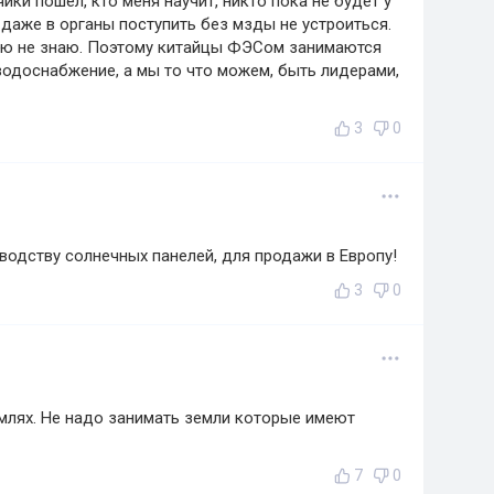
ики пошел, кто меня научит, никто пока не будет у
 даже в органы поступить без мзды не устроиться.
лю не знаю. Поэтому китайцы ФЭСом занимаются
одоснабжение, а мы то что можем, быть лидерами,
3
0
водству солнечных панелей, для продажи в Европу!
3
0
млях. Не надо занимать земли которые имеют
7
0