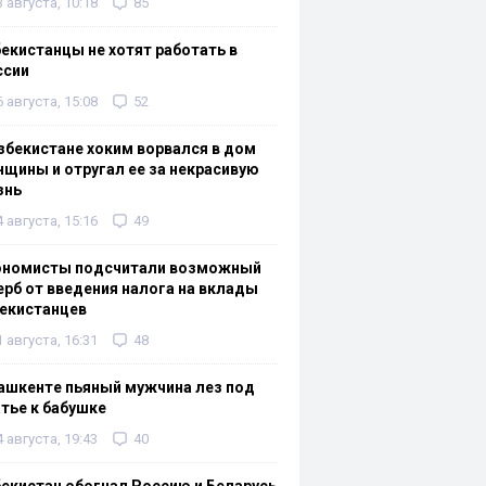
3 августа, 10:18
85
екистанцы не хотят работать в
ссии
6 августа, 15:08
52
збекистане хоким ворвался в дом
щины и отругал ее за некрасивую
знь
4 августа, 15:16
49
ономисты подсчитали возможный
рб от введения налога на вклады
екистанцев
1 августа, 16:31
48
ашкенте пьяный мужчина лез под
тье к бабушке
4 августа, 19:43
40