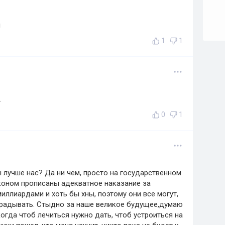
я
1
1
.
0
1
 лучше нас? Да ни чем, просто на государственном
аконом прописаны адекватное наказание за
иллиардами и хоть бы хны, поэтому они все могут,
крадывать. Стыдно за наше великое будущее,думаю
огда чтоб лечиться нужно дать, чтоб устроиться на