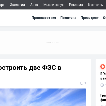
орт
Экология
Авто
Мысли вслух
Реклама
Контакты
Происшествия
Политика
Президент
О
остроить две ФЭС в
В 
цен
7
Гра
фла