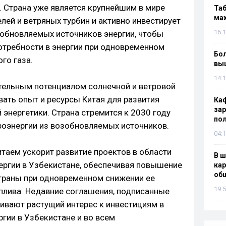
. Страна уже является крупнейшим в мире
Таб
мах
ей и ветряных турбин и активно инвестирует
16:1
зобновляемых источников энергии, чтобы
отребности в энергии при одновременном
Бол
го газа.
вы
14:1
тельным потенциалом солнечной и ветровой
вать опыт и ресурсы Китая для развития
Каф
зар
энергетики. Страна стремится к 2030 году
по
оэнергии из возобновляемых источников.
04:1
итаем ускорит развитие проектов в области
В ш
ргии в Узбекистане, обеспечивая повышение
кар
об
траны при одновременном снижении ее
19:5
плива. Недавние соглашения, подписанные
ивают растущий интерес к инвестициям в
гии в Узбекистане и во всем