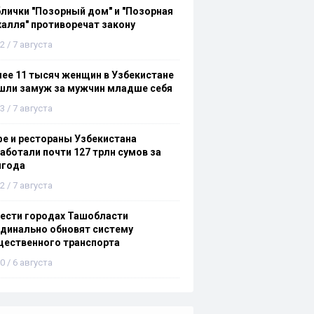
лички "Позорный дом" и "Позорная
алля" противоречат закону
2 / 7 августа
ее 11 тысяч женщин в Узбекистане
шли замуж за мужчин младше себя
3 / 7 августа
е и рестораны Узбекистана
аботали почти 127 трлн сумов за
лгода
2 / 7 августа
ести городах Ташобласти
динально обновят систему
щественного транспорта
0 / 6 августа