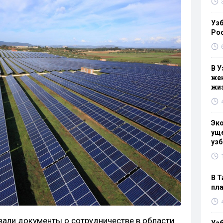
Узб
Ро
В У
жен
жи
Эк
уще
узб
В Т
пла
вали документы о сотрудничестве в области