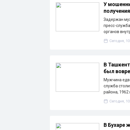
У мошенни
получения
Задержан муж
пресс-служба
органов внут
Сегодня, 10
В Ташкент
был вовр
Мужчина едва
служба столи
района, 1962
Сегодня, 10
В Бухаре