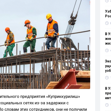
Узб
Ро
В У
жен
жи
Эк
уще
узб
В У
про
оительного предприятия «Куприккурилиш»
ав
социальных сетях из-за задержки с
о словам этих сотрудников, они не получили