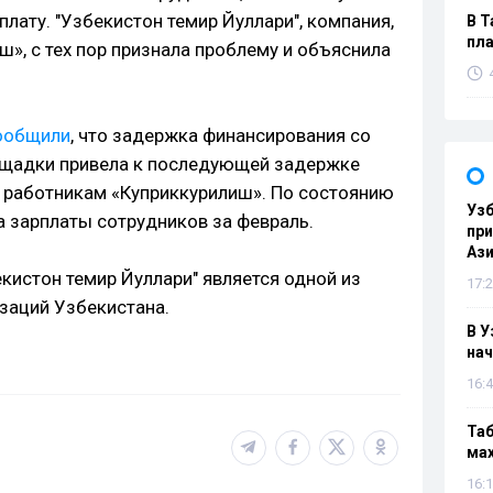
ату. "Узбекистон темир Йуллари", компания,
В Т
пла
ш», с тех пор признала проблему и объяснила
ообщили
, что задержка финансирования со
ощадки привела к последующей задержке
 работникам «Куприккурилиш». По состоянию
Узб
а зарплаты сотрудников за февраль.
пр
Ази
кистон темир Йуллари" является одной из
17:2
заций Узбекистана.
В У
нач
16:4
Таб
мах
16:1