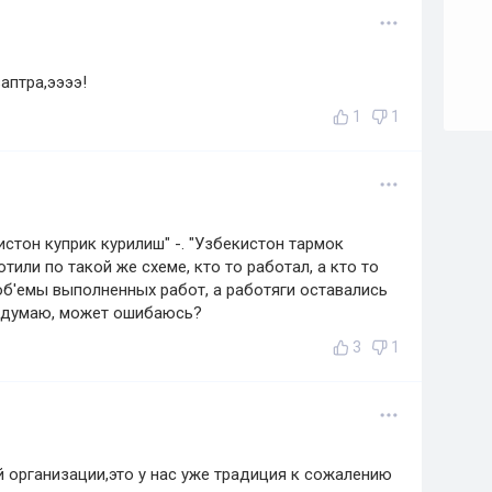
аптра,ээээ!
1
1
истон куприк курилиш" -. "Узбекистон тармок
тили по такой же схеме, кто то работал, а кто то
б'емы выполненных работ, а работяги оставались
к думаю, может ошибаюсь?
3
1
й организации,это у нас уже традиция к сожалению