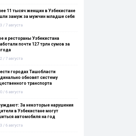
ее 11 тысяч женщин в Узбекистане
шли замуж за мужчин младше себя
3 / 7 августа
е и рестораны Узбекистана
аботали почти 127 трлн сумов за
лгода
2 / 7 августа
ести городах Ташобласти
динально обновят систему
щественного транспорта
0 / 6 августа
суждают: За некоторые нарушения
ители в Узбекистане могут
иться автомобиля на год
3 / 6 августа