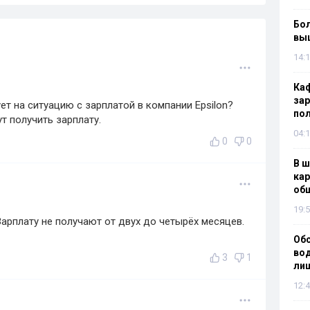
Бол
вы
14:1
Каф
зар
т на ситуацию с зарплатой в компании Epsilon?
по
т получить зарплату.
04:1
0
0
В ш
кар
об
19:5
арплату не получают от двух до четырёх месяцев.
Об
вод
3
1
лиш
12:4