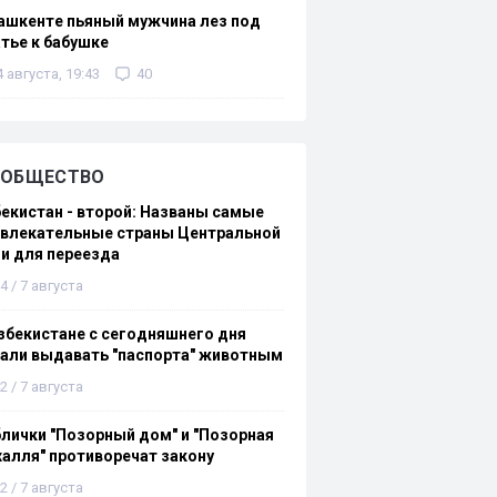
ашкенте пьяный мужчина лез под
тье к бабушке
4 августа, 19:43
40
ОБЩЕСТВО
екистан - второй: Названы самые
ивлекательные страны Центральной
и для переезда
4 / 7 августа
збекистане с сегодняшнего дня
али выдавать "паспорта" животным
2 / 7 августа
лички "Позорный дом" и "Позорная
алля" противоречат закону
2 / 7 августа