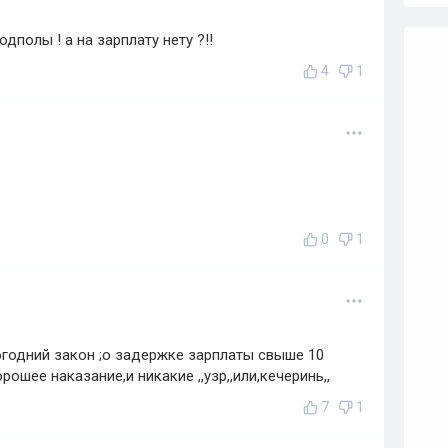
дполы ! а на зарплату нету ?!!
4
1
0
1
годний закон ;о задержке зарплаты свыше 10
рошее наказание,и никакие ,,узр,,или,кечеринь,,
7
1