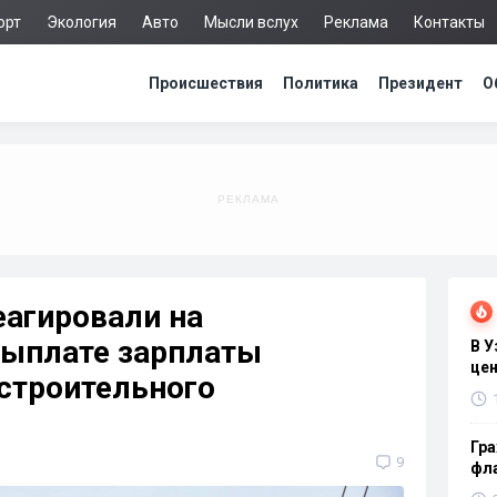
орт
Экология
Авто
Мысли вслух
Реклама
Контакты
Происшествия
Политика
Президент
О
еагировали на
ыплате зарплаты
В 
цен
строительного
Гра
9
фла