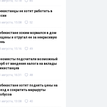
3 августа, 10:18
85
екистанцы не хотят работать в
ссии
6 августа, 15:08
52
збекистане хоким ворвался в дом
щины и отругал ее за некрасивую
знь
4 августа, 15:16
49
ономисты подсчитали возможный
рб от введения налога на вклады
екистанцев
1 августа, 16:31
48
збекистане хотят поднять цены на
езд и сократить маршруты
тобусов
1 августа, 13:08
40