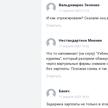
Вальдемарио Зеленио
11 апреля 2023 17:25
И как отреагировали? Сказали-эээ,з
Ответить
Нестандартное Мнение
11 апреля 2023 16:32
Что то напоминает (на слуху) "Узбек
курилиш", который разорили обанкро
через виртуальные фирмы снимали о
без зарплаты. Похожая схема, я та
Ответить
Бахич
11 апреля 2023 16:32
Задержка зарплаты не только в это