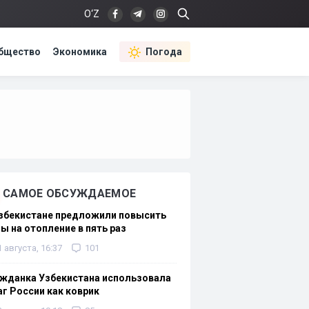
O‘Z
бщество
Экономика
Погода
САМОЕ ОБСУЖДАЕМОЕ
Узбекистане предложили повысить
ы на отопление в пять раз
1 августа, 16:37
101
жданка Узбекистана использовала
г России как коврик