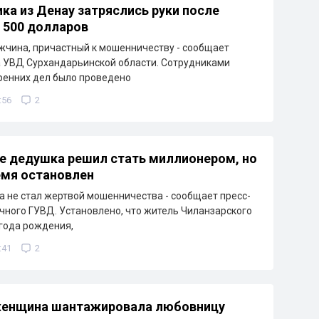
ка из Денау затряслись руки после
 500 долларов
чина, причастный к мошенничеству - сообщает
 УВД Сурхандарьинской области. Сотрудниками
ренних дел было проведено
:56
2
е дедушка решил стать миллионером, но
емя остановлен
 не стал жертвой мошенничества - сообщает пресс-
чного ГУВД. Установлено, что житель Чиланзарского
 года рождения,
:41
2
 женщина шантажировала любовницу