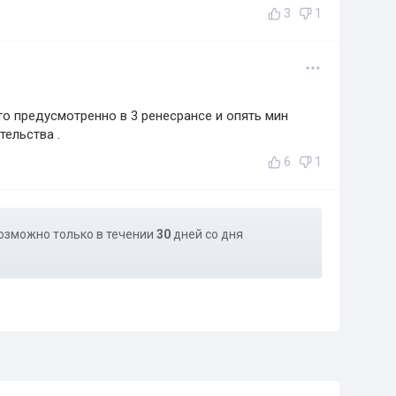
3
1
то предусмотренно в 3 ренесрансе и опять мин
тельства .
6
1
озможно только в течении
30
дней со дня