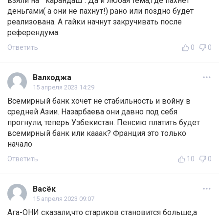
взяли на " карандаш". Да и любая тема,где пахнет
деньгами( а они не пахнут!) рано или поздно будет
реализована. А гайки начнут закручивать после
референдума.
Ответить
0
0
Валходжа
15 апреля 2023 14:29
Всемирный банк хочет не стабильность и войну в
средней Азии. Назарбаева они давно под себя
прогнули, теперь Узбекистан. Пенсию платить будет
всемирный банк или кааак? Франция это только
начало
Ответить
10
0
Васёк
15 апреля 2023 09:07
Ага-ОНИ сказали,что стариков становится больше,а