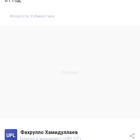
61 год.
Новости Узбекистана
Фахрулло Хамидуллаев
Блогер и журналист «UPL.UZ»