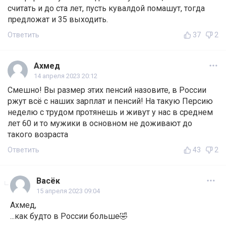
считать и до ста лет, пусть кувалдой помашут, тогда
предложат и 35 выходить.
Ответить
37
2
Ахмед
14 апреля 2023 20:12
Смешно! Вы размер этих пенсий назовите, в России
ржут всё с наших зарплат и пенсий! На такую Персию
неделю с трудом протянешь и живут у нас в среднем
лет 60 и то мужики в основном не доживают до
такого возраста
Ответить
43
2
Васёк
15 апреля 2023 09:04
Ахмед,
...как будто в России больше🤣