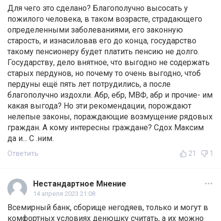
Для чего это сделано? Благополучно высосать у
пожилого человека, в таком возрасте, страдающего
определенными заболеваниями, его законную
старость, и изнасиловав его до конца, государство
такому пенсионеру будет платить пенсию не долго.
Государству, дело внятное, что выгодно не содержать
старых пердунов, но почему то очень выгодно, чтоб
пердуны ещё пять лет потрудились, а после
благополучно издохли. Абр, ебр, МВФ, абр и прочие- им
какая выгода? Но эти рекомендации, порождают
нелепые законы, пораждающие возмущение рядовых
граждан. А кому интересны граждане? Сдох Максим
да и... С .ним.
Ответить
21
1
Нестандартное Мнение
14 апреля 2023 21:08
Всемирный банк, сборище негодяев, только и могут в
комфортных условиях денюшку считать, а их можно