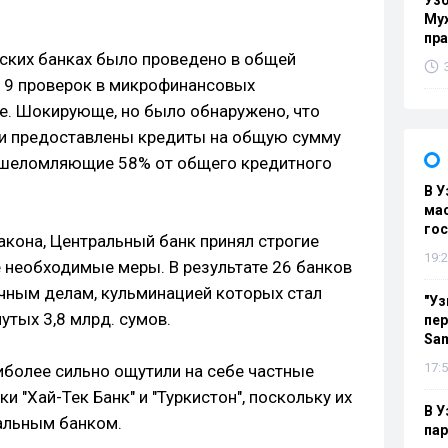
Узб
Мух
пр
еских банках было проведено в общей
е 9 проверок в микрофинансовых
ке. Шокирующе, но было обнаружено, что
ли предоставлены кредиты на общую сумму
 ошеломляющие 58% от общего кредитного
В У
мас
гос
акона, Центральный банк принял строгие
19:2
 необходимые меры. В результате 26 банков
чным делам, кульминацией которых стал
"Уз
тых 3,8 млрд. сумов.
пер
Sa
17:5
иболее сильно ощутили на себе частные
 "Хай-Тек Банк" и "Туркистон", поскольку их
В У
альным банком.
па