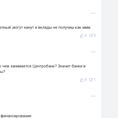
елный ,могут кинут и вклады не получиш как ммм
4
0
о чем занимается Центробанк? Значит банки в
ны?
9
1
 финансировании: