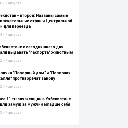
0 / 7 августа
екистан - второй: Названы самые
ивлекательные страны Центральной
и для переезда
4 / 7 августа
збекистане с сегодняшнего дня
али выдавать "паспорта" животным
2 / 7 августа
лички "Позорный дом" и "Позорная
алля" противоречат закону
2 / 7 августа
ее 11 тысяч женщин в Узбекистане
шли замуж за мужчин младше себя
3 / 7 августа