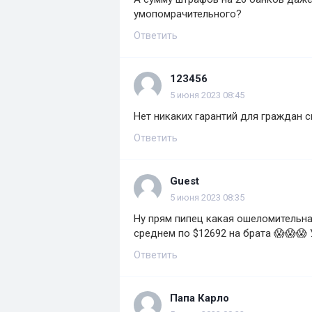
умопомрачительного?
Ответить
123456
5 июня 2023 08:45
Нет никаких гарантий для граждан с
Ответить
Guest
5 июня 2023 08:35
Ну прям пипец какая ошеломительная
среднем по $12692 на брата 😱😱😱
Ответить
Папа Карло