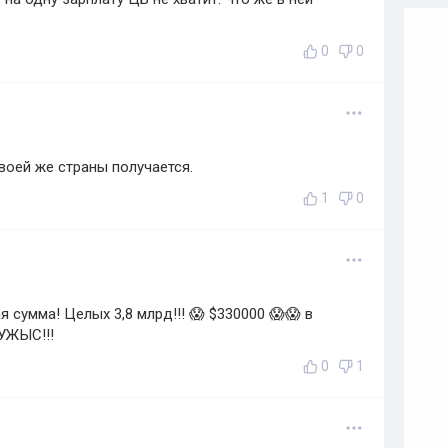
0
0
воей же страны получается.
1
0
 сумма! Целых 3,8 млрд!!! 😱 $330000 😱😱 в
 УЖЫС!!!
0
1