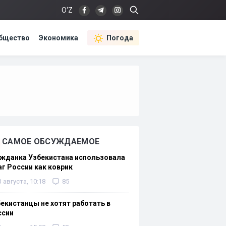
O‘Z
бщество
Экономика
Погода
САМОЕ ОБСУЖДАЕМОЕ
жданка Узбекистана использовала
г России как коврик
3 августа, 10:18
85
екистанцы не хотят работать в
ссии