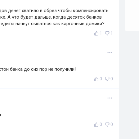
адов денег хватило в обрез чтобы компенсировать
ке. А что будет дальше, когда десяток банков
редиты начнут сыпаться как карточные домики?
1
1
тон банка до сих пор не получили!
0
0
и
0
0