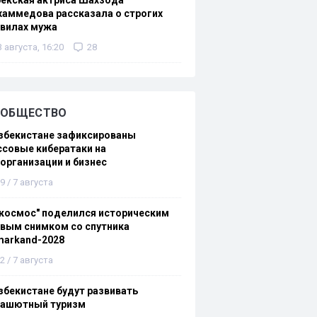
екская актриса Шахзода
аммедова рассказала о строгих
авилах мужа
3 августа, 16:20
28
ОБЩЕСТВО
збекистане зафиксированы
совые кибератаки на
организации и бизнес
9 / 7 августа
космос" поделился историческим
вым снимком со спутника
markand-2028
2 / 7 августа
збекистане будут развивать
рашютный туризм