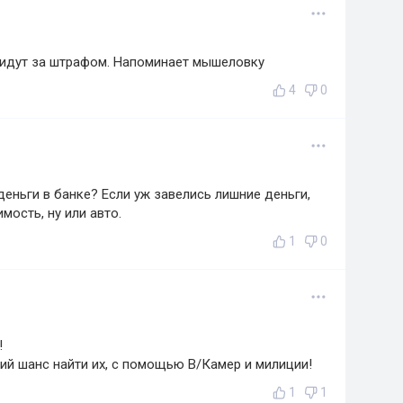
ридут за штрафом. Напоминает мышеловку
4
0
деньги в банке? Если уж завелись лишние деньги,
мость, ну или авто.
1
0
!
кий шанс найти их, с помощью В/Камер и милиции!
1
1