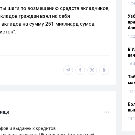
17:4
яты шаги по возмещению средств вкладчиков,
вкладов граждан взял на себя
Узб
пр
 вкладов на сумму 251 миллиард сумов,
Ази
истон".
17:2
В У
нач
16:4
Таб
мах
16:1
Бол
вы
лище
14:1
фов и выданных кредитов.
на одну зарплату ЦБ не хватит. Что же в ней