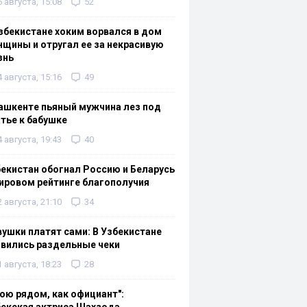
6 августа, 15:08
52
збекистане хоким ворвался в дом
щины и отругал ее за некрасивую
знь
4 августа, 15:16
49
ашкенте пьяный мужчина лез под
тье к бабушке
4 августа, 19:43
40
екистан обогнал Россию и Беларусь
ировом рейтинге благополучия
2 августа, 21:10
34
ушки платят сами: В Узбекистане
вились раздельные чеки
1 августа, 18:23
28
ою рядом, как официант":