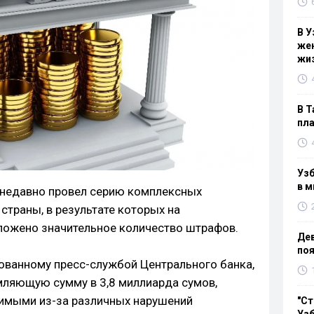
В У
жен
жи
В Т
пла
Узб
в м
 недавно провел серию комплексных
страны, в результате которых на
ложено значительное количество штрафов.
Дев
поя
кованному пресс-службой Центрального банка,
ляющую сумму в 3,8 миллиарда сумов,
имыми из-за различных нарушений
"Ст