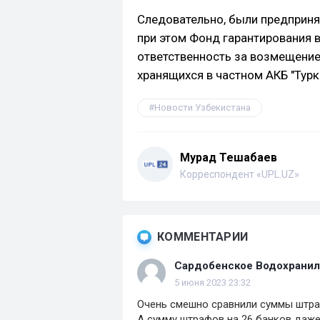
Следовательно, были предприн
при этом Фонд гарантирования 
ответственность за возмещение
хранящихся в частном АКБ "Турк
Новости Узбекистана
Мурад Тешабаев
Корреспондент «UPL.UZ»
КОММЕНТАРИИ
Сардобенское Водохрани
5 июня 2023 23:32
Очень смешно сравнили суммы штра
А сумму штрафов на 26 банков даже 