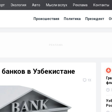
орт
Экология
Авто
Мысли вслух
Реклама
Контакты
Происшествия
Политика
Президент
О
банков в Узбекистане
Гра
13
фла
Узб
Ро