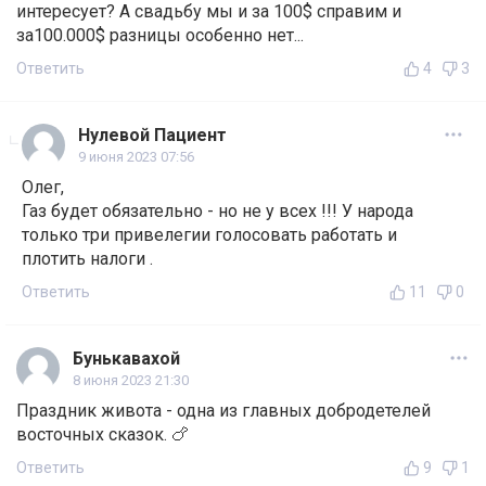
интересует? А свадьбу мы и за 100$ справим и
за100.000$ разницы особенно нет...
Ответить
4
3
Нулевой Пациент
9 июня 2023 07:56
Олег,
Газ будет обязательно - но не у всех !!! У народа
только три привелегии голосовать работать и
плотить налоги .
Ответить
11
0
Бунькавахой
8 июня 2023 21:30
Праздник живота - одна из главных добродетелей
восточных сказок. 🍗
Ответить
9
1