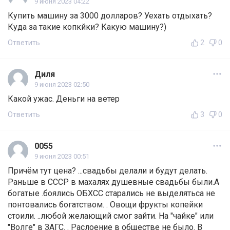
9 июня 2023 04:22
Купить машину за 3000 долларов? Уехать отдыхать?
Куда за такие копкйки? Какую машину?)
Ответить
2
0
Диля
9 июня 2023 02:50
Какой ужас. Деньги на ветер
Ответить
3
0
0055
9 июня 2023 00:51
Причём тут цена? ...свадьбы делали и будут делать.
Раньше в СССР в махалях душевные свадьбы были.А
богатые .боялись ОБХСС старались не выделятьса не
понтовались богатством. . Овощи фрукты копейки
стоили. ..любой желающий смог зайти. На "чайке" или
"Волге" в ЗАГС. . Раслоение в обществе не было. В