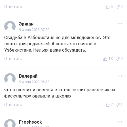
Ответить
6
0
Эржан
9 июня 2023 07:50
Свадьба в Узбекистане не для молодоженов. Это
понты для родителей. А понты это святое в
Узбекистане. Нельзя даже обсуждать.
Ответить
13
0
Валерий
9 июня 2023 06:38
что то жених и невеста в кетах летних раньше их на
фискультуру одевали в школах
Ответить
2
1
Freshsock