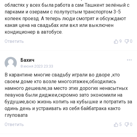
областях у всех была работа а сам Ташкент зелёный с
парками и озерами с полупустым транспортом 3-5
копеек проезд. А теперь люди смотрят и обсуждают
какая цена на свадьбах или вкл или выключен
кондиционер в автобусе.
Ответить
9
0
Бахич
8 июня 2023 23:33
В карантине многие свадьбу играли во дворе ,кто
своем доме кто возле многоэтажек,обходились
намного дешевле,за место этих дорогих ненасытных
певунов были диджеи,скромно зато экономили на
будушие,всю жизнь копить на кубышке и потратить за
одинь день и устраивать из себя байбатрака както
глуповата
Ответить
5
0