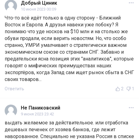
Добрый Циник
10 июня 2023 00:09
Что-то всё идёт только в одну сторону - Ближний
Восток и Европа. А друзья навеки уже побоку? Я
понимаю что уде носков на $10 млн и на столько же
обуви продали, если верить новостям. Но, что особо
странно, УМРИ умалчивает о стратегически важном
экономическом союзе со странами СНГ. Забавно и
предательски ясна позиция этих "аналитиков", которые
говорят о мифических преимуществах наших
экспортёров, когда Запад сам ищет рынок сбыта в СНГ
своих товаров...
Ответить
2
1
Не Паниковский
9 июня 2023 23:42
выдать желаемое за действительное. или отработка
дешевых печенек от хозяев банков, где лежит
наворованное. Специально не указана Россия в списке