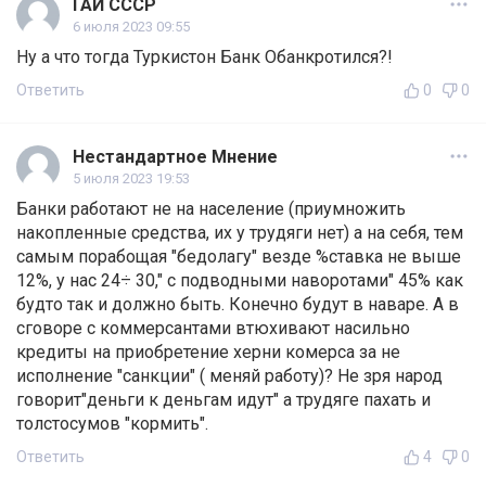
ГАИ СССР
6 июля 2023 09:55
Ну а что тогда Туркистон Банк Обанкротился?!
Ответить
0
0
Нестандартное Мнение
5 июля 2023 19:53
Банки работают не на население (приумножить
накопленные средства, их у трудяги нет) а на себя, тем
самым порабощая "бедолагу" везде %ставка не выше
12%, у нас 24÷ 30," с подводными наворотами" 45% как
будто так и должно быть. Конечно будут в наваре. А в
сговоре с коммерсантами втюхивают насильно
кредиты на приобретение херни комерса за не
исполнение "санкции" ( меняй работу)? Не зря народ
говорит"деньги к деньгам идут" а трудяге пахать и
толстосумов "кормить".
Ответить
4
0