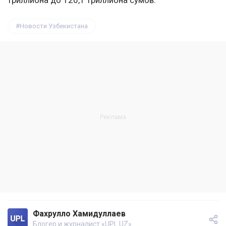
триллиона до 120,1 триллиона сумов.
Новости Узбекистана
Фахрулло Хамидуллаев
Блогер и журналист «UPL.UZ»