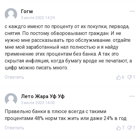
Гогм
5 июля 2023 14:29
с каждго имеют по проценту от их покупки, первода,
снятия. По постому обворовывают граждан. И не
нужно мне рассказывать про обслужмвание. отдайте
мне мой заработанный нал полностью и я найду
применение этих процентам без банка. А так это
скрытая инфляция, когда бумагу вроде не печатают, а
цифр можно писать много.
Ответить
6
1
Лето Жара Уф Уф
5 июля 2023 14:03
Правельно банки в плюсе всегда с такими
процентами 48% норм так жить или даже 24% в год
Ответить
7
1