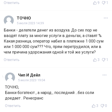
Ответить
9
1
ТОЧНО
5 июля 2023 14:39
Банки - делатели денег из воздуха. До сих пор не
вводят плату за многие услуги в деньгах, а ставят %.
Какая разница, оператор набил в платежке 1 000 сум
или 1 000 000 сум??? Что, прям перетрудился, или в
чем причина удорожания одной и той же услуги?
Ответить
3
1
Чип И Дейл
5 июля 2023 19:04
ТОЧНО,
Банки богатеют , а народ , последний ...без соли
доедает . Ренесранс
Ответить
3
0