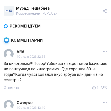
Мурад Тешабаев
Корреспондент «UPL.UZ»
РЕКОМЕНДУЕМ
КОММЕНТАРИИ
ARA
10 июля 2023 22:55
За килограмм!!!Позор!Узбекистан жрет свои бахчевые
не поштучно,а по килограмму...Где хорошие 80- е
годы?Когда чувствовался вкус арбуза или дыни,а не
селитры?
Ответить
1
0
Qweqwe
10 июля 2023 13:19