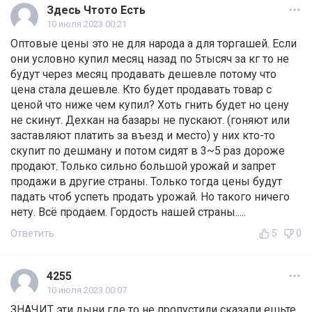
Здесь Чтото Есть
10 июля 2023 00:21
Оптовые цены это не для народа а для торгашей. Если
они условно купил месяц назад по 5тысяч за кг то не
будут через месяц продавать дешевле потому что
цена стала дешевле. Кто будет продавать товар с
ценой что ниже чем купил? Хоть гнить будет но цену
не скинут. Дехкан на базары не пускают. (гоняют или
заставляют платить за въезд и место) у них кто-то
скупит по дешману и потом сидят в 3~5 раз дороже
продают. Только сильно большой урожай и запрет
продажи в другие страны. Только тогда цены будут
падать чтоб успеть продать урожай. Но такого ничего
нету. Всё продаем. Гордость нашей страны.....
Ответить
5
0
4255
10 июля 2023 00:07
ЗНАЧИТ эти дыни где то не пропустили сказали ешьте