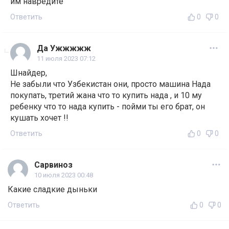
им навредите
Ответить
0
0
Да Ужжжжж
11 июля 2023 07:12
Шнайдер,
Не забыли что Узбекистан они, просто машина Нада
покупать, третий жана что то купить нада , и 10 му
ребенку что то нада купить - пойми ты его брат, он
кушать хочет !!
Ответить
0
0
Сарвиноз
10 июля 2023 00:48
Какие сладкие дыньки
Ответить
0
0