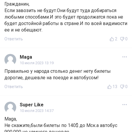
Гражданин,
Если завозить не будут.Они будут туда добираться
любыми способами.И это будет продолжатся пока не
будет достойной работы в стране.И по всей видимости
ее и не обещают.
Ответить
2
0
Maga
10 июля 2023 13:19
Правильно у народа столько денег нету билеты
дорогие, дешевле на поезде и автобусом!
Ответить
13
0
Super Like
10 июля 2023 14:37
Maga,
Не скажите,были билеты по 140$ до Мск.а автобус
900.000 не намного дешевле.