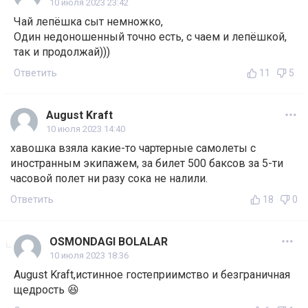
10 июля 2023 23:42
Чай лепёшка сыт немножко,
Один недоношенный точно есть, с чаем и лепёшкой,
так и продолжай)))
Ответить
11
5
August Kraft
10 июля 2023 14:40
хавошка взяла какие-то чартерные самолеты с
иностранным экипажем, за билет 500 баксов за 5-ти
часовой полет ни разу сока не налили.
Ответить
18
0
OSMONDAGI BOLALAR
10 июля 2023 18:36
August Kraft,истинное гостеприимство и безграничная
щедрость 😆