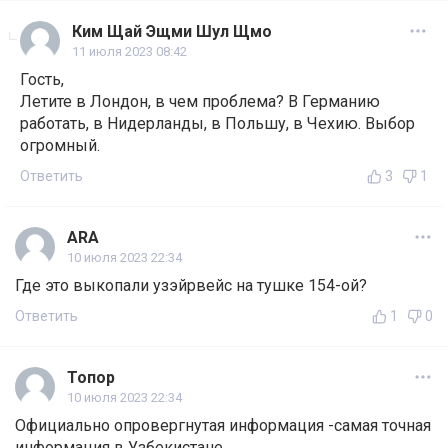
Ким Щай Эщми Шул Щмо
11 июля 2023 08:42
Гость,
Летите в Лондон, в чем проблема? В Германию
работать, в Нидерланды, в Польшу, в Чехию. Выбор
огромный.
Ответить
3
1
ARA
10 июля 2023 22:34
Где это выкопали узэйрвейс на тушке 154-ой?
Ответить
1
0
Топор
10 июля 2023 22:34
Официально опровергнутая информация -самая точная
информация в Узбекистане.