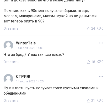
Вот и доказательства что в казне денег нету!
Помните как в 90е мы получали яйцами, птице,
маслом, макаронами, мясом, мукой но не деньгами
вот теперь опять в 90?
Ответить
24
0
WinterTale
14 июля 2023 15:03
Что за бред? У нас так все плохо?
Ответить
18
0
СТРИЖ
14 июля 2023 14:25
Ну и власть пусть получает тоже пустыми словами и
обещаниями
Ответить
21
0