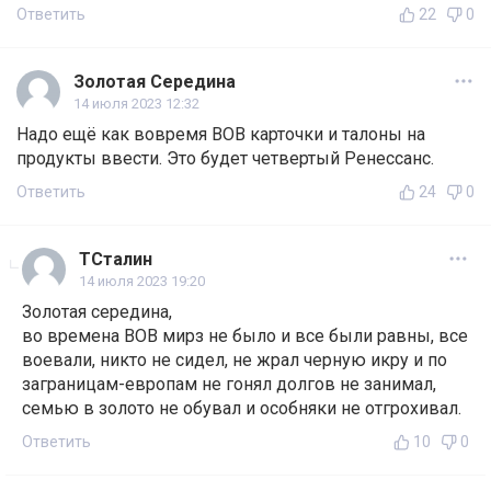
Ответить
22
0
Золотая Середина
14 июля 2023 12:32
Надо ещё как вовремя ВОВ карточки и талоны на
продукты ввести. Это будет четвертый Ренессанс.
Ответить
24
0
ТСталин
14 июля 2023 19:20
Золотая середина,
во времена ВОВ мирз не было и все были равны, все
воевали, никто не сидел, не жрал черную икру и по
заграницам-европам не гонял долгов не занимал,
семью в золото не обувал и особняки не отгрохивал.
Ответить
10
0