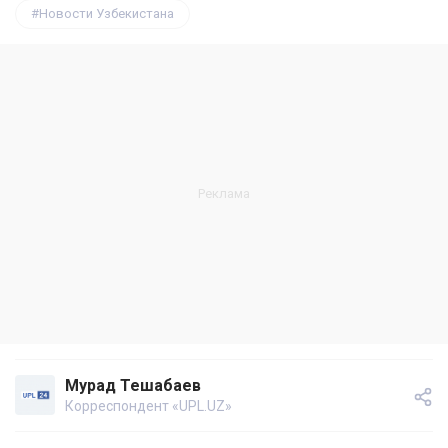
Новости Узбекистана
Мурад Тешабаев
Корреспондент «UPL.UZ»