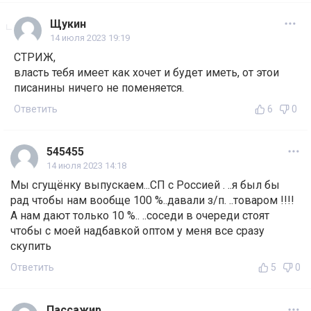
Щукин
14 июля 2023 19:19
СТРИЖ,
власть тебя имеет как хочет и будет иметь, от этои
писанины ничего не поменяется.
Ответить
6
0
545455
14 июля 2023 14:18
Мы сгущёнку выпускаем...СП с Россией . ..я был бы
рад чтобы нам вообще 100 %..давали з/п. ..товаром !!!!
А нам дают только 10 %.. ..соседи в очереди стоят
чтобы с моей надбавкой оптом у меня все сразу
скупить
Ответить
5
0
Пассажир