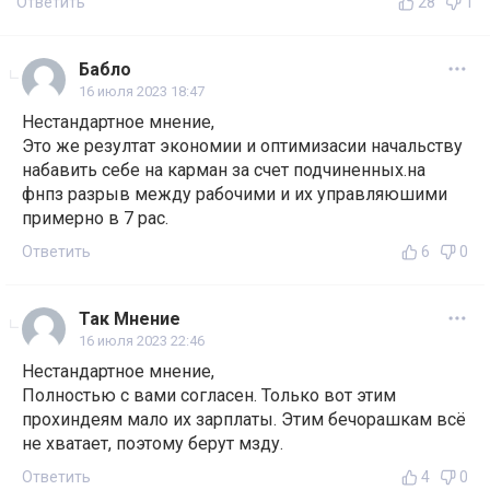
Ответить
28
1
Бабло
16 июля 2023 18:47
Нестандартное мнение,
Это же резултат экономии и оптимизасии начальству
набавить себе на карман за счет подчиненных.на
фнпз разрыв между рабочими и их управляюшими
примерно в 7 рас.
Ответить
6
0
Так Мнение
16 июля 2023 22:46
Нестандартное мнение,
Полностью с вами согласен. Только вот этим
прохиндеям мало их зарплаты. Этим бечорашкам всё
не хватает, поэтому берут мзду.
Ответить
4
0