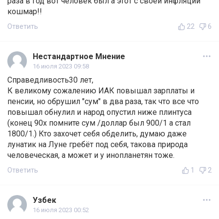
раза в год вот человек был а этот с своей инфляций
кошмар!!
Ответить
22
6
Нестандартное Мнение
16 июля 2023 09:58
Справедливость30 лет,
К великому сожалению ИАК повышал зарплаты и
пенсии, но обрушил "сум" в два раза, так что все что
повышал обнулил и народ опустил ниже плинтуса
(конец 90х помните сум /доллар был 900/1 а стал
1800/1.) Кто захочет себя обделить, думаю даже
лунатик на Луне гребёт под себя, такова природа
человеческая, а может и у инопланетян тоже.
Ответить
1
2
Узбек
16 июля 2023 00:52