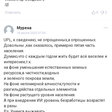
🤣
Ответить
0
2
Мурена
16 июля 2023 07:35
UPL, к сведению, не опрощенных,а опрошенных.
Довольны ,как оказалось, примерно пятая часть
населения.
Думаю,что с каждым годом жить будет всё веселее и
интереснее,т.к.
на фоне уменьшения естественных земных
ресурсов,в частности,водных
и зелёного покрова земли,
На фоне непомерной алчности,тупости и
разгильдяйства отдельных элементов.
На фоне растущего уровня населения.
А при внедрении ИИ уровень безработицы возрастёт
в разы.
P.s. Учимся выживать.