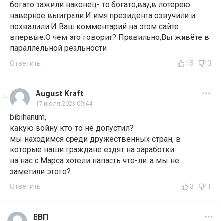
богато зажили наконец- то богато,вау,в лотерею
наверное выиграли.И имя президента озвучили и
похвалили.И Ваш комментарий на этом сайте
впервые.О чем это говорит? Правильно,Вы живёте в
параллельной реальности
Ответить
15
3
August Kraft
17 июля 2023 09:44
bibihanum,
какую войну кто-то не допустил?
мы находимся среди дружественных стран, в
которые наши граждане ездят на заработки.
на нас с Марса хотели напасть что-ли, а мы не
заметили этого?
Ответить
3
1
ВВП