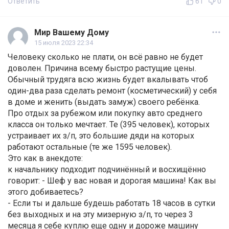
Ответить
61
0
Мир Вашему Дому
15 июля 2023 22:34
Человеку сколько не плати, он всё равно не будет
доволен. Причина всему быстро растущие цены.
Обычный трудяга всю жизнь будет вкалывать чтоб
один-два раза сделать ремонт (косметический) у себя
в доме и женить (выдать замуж) своего ребёнка.
Про отдых за рубежом или покупку авто среднего
класса он только мечтает. Те (395 человек), которых
устраивает их з/п, это большие дяди на которых
работают остальные (те же 1595 человек).
Это как в анекдоте:
к начальнику подходит подчинённый и восхищённо
говорит: - Шеф у вас новая и дорогая машина! Как вы
этого добиваетесь?
- Если ты и дальше будешь работать 18 часов в сутки
без выходных и на эту мизерную з/п, то через 3
месяца я себе куплю еще одну и дороже машину