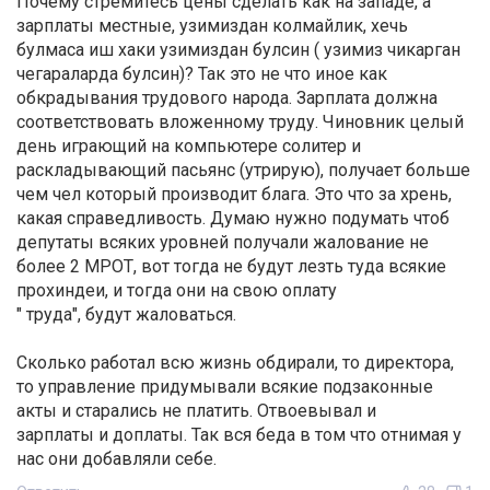
Почему стремитесь цены сделать как на западе, а
зарплаты местные, узимиздан колмайлик, хечь
булмаса иш хаки узимиздан булсин ( узимиз чикарган
чегараларда булсин)? Так это не что иное как
обкрадывания трудового народа. Зарплата должна
соответствовать вложенному труду. Чиновник целый
день играющий на компьютере солитер и
раскладывающий пасьянс (утрирую), получает больше
чем чел который производит блага. Это что за хрень,
какая справедливость. Думаю нужно подумать чтоб
депутаты всяких уровней получали жалование не
более 2 МРОТ, вот тогда не будут лезть туда всякие
прохиндеи, и тогда они на свою оплату
" труда", будут жаловаться.
Сколько работал всю жизнь обдирали, то директора,
то управление придумывали всякие подзаконные
акты и старались не платить. Отвоевывал и
зарплаты и доплаты. Так вся беда в том что отнимая у
нас они добавляли себе.