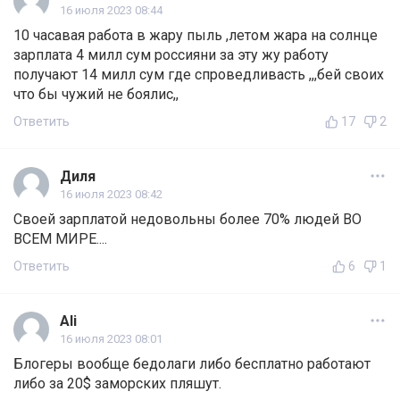
16 июля 2023 08:44
10 часавая работа в жару пыль ,летом жара на солнце
зарплата 4 милл сум россияни за эту жу работу
получают 14 милл сум где спроведливасть ,,,бей своих
что бы чужий не боялис,,
Ответить
17
2
Диля
16 июля 2023 08:42
Своей зарплатой недовольны более 70% людей ВО
ВСЕМ МИРЕ....
Ответить
6
1
Ali
16 июля 2023 08:01
Блогеры вообще бедолаги либо бесплатно работают
либо за 20$ заморских пляшут.