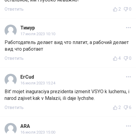
Ответить
2
0
Тимур
17 июля 2023 10:10
Работодатель делает вид что платит, а рабочий делает
вид что работает
Ответить
4
0
ErCud
16 июля 2023 15:24
Bit' mojet inaguraciya prezidenta izmenit VSYO k luchemu, i
narod zajivet kak v Malazii, ili daje lychshe.
Ответить
2
6
ARA
16 июля 2023 15:00