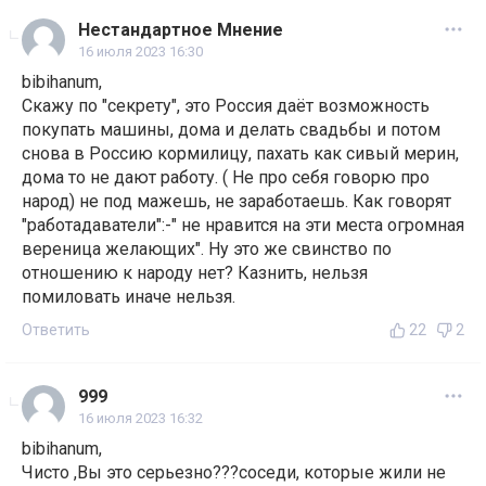
Нестандартное Мнение
16 июля 2023 16:30
bibihanum,
Скажу по "секрету", это Россия даёт возможность
покупать машины, дома и делать свадьбы и потом
снова в Россию кормилицу, пахать как сивый мерин,
дома то не дают работу. ( Не про себя говорю про
народ) не под мажешь, не заработаешь. Как говорят
"работадаватели":-" не нравится на эти места огромная
вереница желающих". Ну это же свинство по
отношению к народу нет? Казнить, нельзя
помиловать иначе нельзя.
Ответить
22
2
999
16 июля 2023 16:32
bibihanum,
Чисто ,Вы это серьезно???соседи, которые жили не