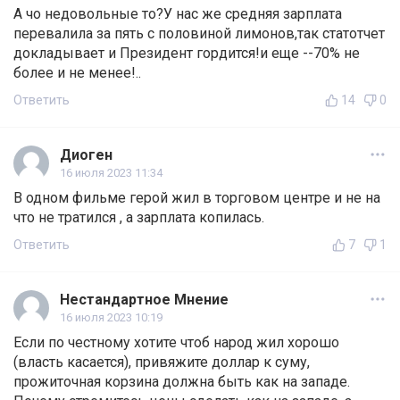
А чо недовольные то?У нас же средняя зарплата
перевалила за пять с половиной лимонов,так статотчет
докладывает и Президент гордится!и еще --70% не
более и не менее!..
Ответить
14
0
Диоген
16 июля 2023 11:34
В одном фильме герой жил в торговом центре и не на
что не тратился , а зарплата копилась.
Ответить
7
1
Нестандартное Мнение
16 июля 2023 10:19
Если по честному хотите чтоб народ жил хорошо
(власть касается), привяжите доллар к суму,
прожиточная корзина должна быть как на западе.