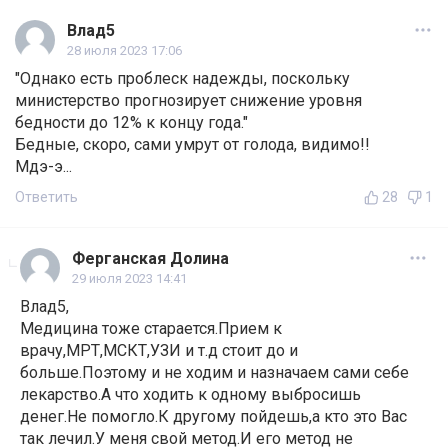
Влад5
28 июля 2023 17:06
"Однако есть проблеск надежды, поскольку
министерство прогнозирует снижение уровня
бедности до 12% к концу года."
Бедные, скоро, сами умрут от голода, видимо!!
Мдэ-э...
Ответить
28
1
Ферганская Долина
29 июля 2023 14:41
Влад5,
Медицина тоже старается.Прием к
врачу,МРТ,МСКТ,УЗИ и т.д стоит до и
больше.Поэтому и не ходим и назначаем сами себе
лекарство.А что ходить к одному выбросишь
денег.Не помогло.К другому пойдешь,а кто это Вас
так лечил.У меня свой метод.И его метод не