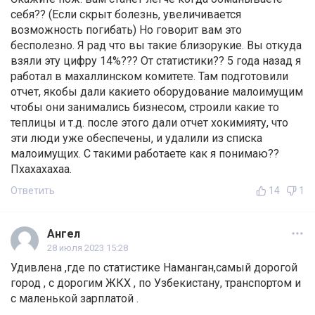
себя?? (Если скрыт болезнь, увеличивается
возможность погибать) Но говорит вам это
бесполезно. Я рад что вы такие близорукие. Вы откуда
взяли эту цифру 14%??? От статистики?? 5 года назад я
работал в махаллинском комитете. Там подготовили
отчет, якобы дали какието оборудование малоимущим
чтобы они занимались бизнесом, строили какие то
теплицы и т.д. после этого дали отчет хокимияту, что
эти люди уже обеспечены, и удалили из списка
малоимущих. С такими работаете как я понимаю??
Пхахахахаа.
Ответить
14
1
Ангел
28 июля 2023 15:28
Удивлена ,где по статистике Наманган,самый дорогой
город , с дорогим ЖКХ , по Узбекистану, транспортом и
с маленькой зарплатой .