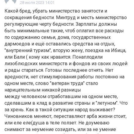
28 июля 2023 14:01
Какой бред, убрать министерство занятости и
сокращения бедности. Минтруд и месть министерство
регулирующие черту бедности. Зарплаты должны
быть минимальные такие, чтоб оплатил все расходы
по содержанию семьи, дома, государственных
дармоедов и ещё оставались средства на отдых,
"внутренний туризм", вторую жену, поездка на Ибица,
или Бали ( кому как нравится. Понаплодили
лизоблюдских министерств и фондов из своих людей
и рады стараться. Готовы последнее отнять. Нет
вредности, нет стимулирования работы постоянно на
одном месте, слово "ветеран труда" стало
нарицательным никакой разницы
между человеком отработавшим на одном месте,
сделавшим в клад в развитие страны и "летуном". Что
за хрень. Как в такой ситуации народ выживает?
Чиновников меняют, переставляют арба жизни стоит,
или еле еле(душа в теле ползет. Не доумеваю
снимают за неумение созидать, или за не умение