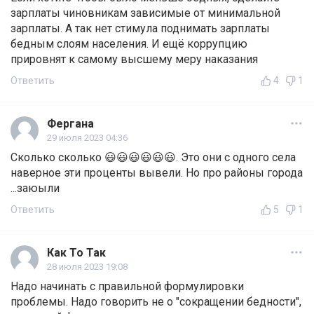
зарплаты чиновникам зависимые от минимальной
зарплаты. А так нет стимула поднимать зарплаты
бедным слоям населения. И ещё коррупцию
прировнят к самому высшему меру наказания
Ответить
4
1
Фeргaнa
29 июля 2023 04:36
Сколько сколько 😃😃😃😃😃😃. Это они с одного села
наверное эти проценты вывели. Но про районы города
...заюыли
Ответить
5
1
Как То Так
28 июля 2023 19:08
Надо начинать с правильной формулировки
проблемы. Надо говорить не о "сокращении бедности",