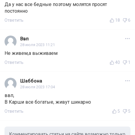
Да у нас все бедные поэтому молятся просят
постоянно
Ответить
18
6
Ввп
28 июля 2023 11:21
Не живем,а выживаем
Ответить
40
1
Шаббона
28 июля 2023 17:04
ввп,
В Карши все богатые, живут шикарно
Ответить
5
5
Комментировать статьи на сайте возможно только