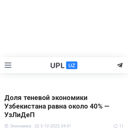
Доля теневой экономики
Узбекистана равна около 40% —
УзЛиДеП
Экономика
5-10-2023, 04:41
11