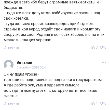
прежде всего,ибо берут огромные взятки,откаты и
бюджеты.
....туда же всех депутатов лоббирующие законы под
свои хотелки.
...туда же всех прочих казнокрадов при бюджете
страны в кои народ отдаёт свои налоги и кормит эту
свору ,коим своя Родина и её честь абсолютно не в их
мелкомыслящих черепах.
Ответить
3
0
Виталий
5 октября 2023 06:44
Ой ну прям угроза -
торгаши не поделились из под палки с государством.
А где работа рук, ума и здравого смысла
вот, где та яма пустоты, в которую летит всё наше
счастье.
Ответить
4
0