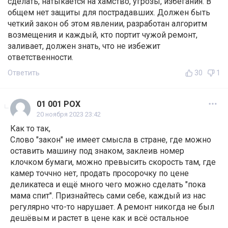
сделать, натыкается на хамство, угрозы, избегания. В
общем нет защиты для пострадавших. Должен быть
четкий закон об этом явлении, разработан алгоритм
возмещения и каждый, кто портит чужой ремонт,
заливает, должен знать, что не избежит
ответственности.
Ответить
30
1
01 001 POX
20 ноября 2023 23:42
Как то так,
Слово "закон" не имеет смысла в стране, где можно
оставить машину под знаком, заклеив номер
клочком бумаги, можно превысить скорость там, где
камер точчно нет, продать просорочку по цене
деликатеса и ещё много чего можно сделать "пока
мама спит". Признайтесь сами себе, каждый из нас
регулярно что-то нарушает. А ремонт никогда не был
дешёвым и растет в цене как и всё остальное