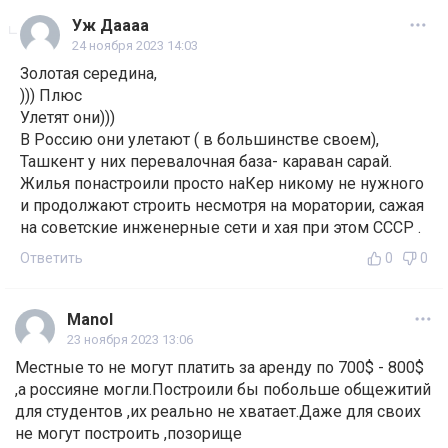
Уж Даааа
24 ноября 2023 14:03
Золотая середина,
))) Плюс
Улетят они)))
В Россию они улетают ( в большинстве своем),
Ташкент у них перевалочная база- караван сарай.
Жилья понастроили просто наКер никому не нужного
и продолжают строить несмотря на моратории, сажая
на советские инженерные сети и хая при этом СССР .
Ответить
0
0
Manol
23 ноября 2023 13:06
Местные то не могут платить за аренду по 700$ - 800$
,а россияне могли.Построили бы побольше общежитий
для студентов ,их реально не хватает.Даже для своих
не могут построить ,позорище