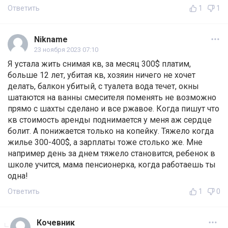
Ответить
1
1
Nikname
23 ноября 2023 07:10
Я устала жить снимая кв, за месяц 300$ платим,
больше 12 лет, убитая кв, хозяин ничего не хочет
делать, балкон убитый, с туалета вода течет, окны
шатаются на ванны смесителя поменять не возможно
прямо с шахты сделано и все ржавое. Когда пишут что
кв стоимость аренды поднимается у меня аж сердце
болит. А понижается только на копейку. Тяжело когда
жилье 300-400$, а зарплаты тоже столько же. Мне
например день за днем тяжело становится, ребенок в
школе учится, мама пенсионерка, когда работаешь ты
одна!
Ответить
1
0
Кочевник