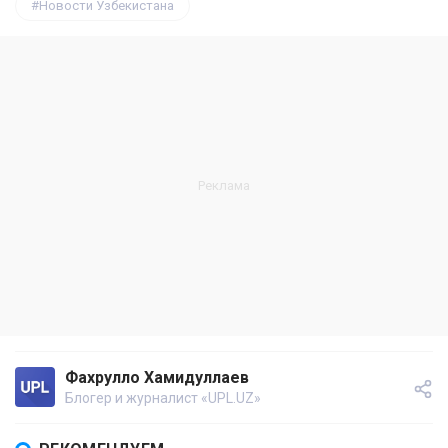
Новости Узбекистана
Фахрулло Хамидуллаев
Блогер и журналист «UPL.UZ»