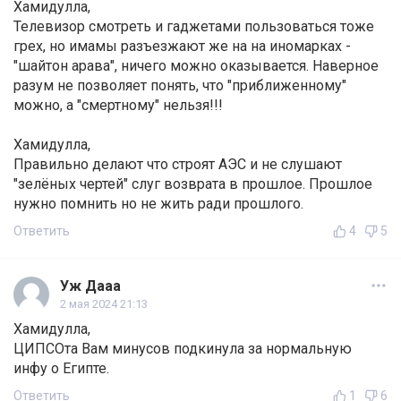
Хамидулла,
Телевизор смотреть и гаджетами пользоваться тоже
грех, но имамы разъезжают же на на иномарках -
"шайтон арава", ничего можно оказывается. Наверное
разум не позволяет понять, что "приближенному"
можно, а "смертному" нельзя!!!
Хамидулла,
Правильно делают что строят АЭС и не слушают
"зелёных чертей" слуг возврата в прошлое. Прошлое
нужно помнить но не жить ради прошлого.
Ответить
4
5
Уж Дааа
2 мая 2024 21:13
Хамидулла,
ЦИПСОта Вам минусов подкинула за нормальную
инфу о Египте.
Ответить
1
6