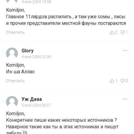
4 мая 2024 14:38
Komiljon,
Главное 11лярдов распилить , а там уже сомы , лисы
и прочии представители местной фауны постараются
Ответить
2
1
Glory
4 мая 2024 22:00
Komiljon,
Ин ша Аллах
Ответить
1
0
Уж Дааа
5 мая 2024 00:27
Komiljon,
Конкретнее пиши каких некоторых источников ?
Наверное такие как ты в этих источниках и пишут
лабуду )))