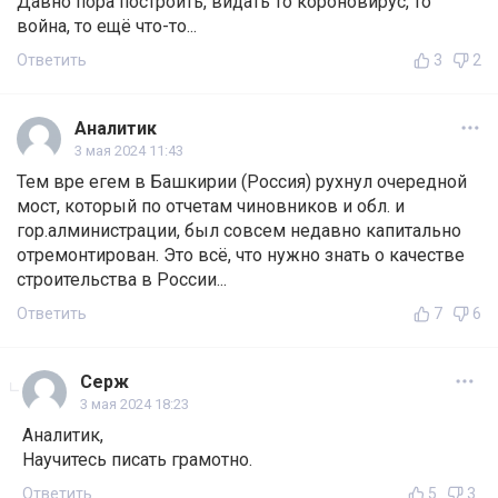
Давно пора построить, видать то короновирус, то
война, то ещё что-то...
Ответить
3
2
Аналитик
3 мая 2024 11:43
Тем вре егем в Башкирии (Россия) рухнул очередной
мост, который по отчетам чиновников и обл. и
гор.алминистрации, был совсем недавно капитально
отремонтирован. Это всё, что нужно знать о качестве
строительства в России...
Ответить
7
6
Серж
3 мая 2024 18:23
Аналитик,
Научитесь писать грамотно.
Ответить
5
3