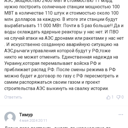
АЭС ,мощностью 2400 МВт и стоимостью 11 млрд.
нужно построить солнечные станции мощностью 100
МВТ в количестве 110 штук и стоимостью около 100
млн. долларов за каждую. В итоге эти станции будут
вырабатывать 11 000 МВт. Почти в 5 раз больше!!.Да и
воды охлаждать ядерные реакторы у нас нет. И ПВО
на случай атаки на АЭС дронами или ракетами у нас нет
. И искусственно созданную аварийную ситуацию на
АЭС,рычаги управления которой будут у РФ,тоже
никто не может отменить. Единственная надежда на
Украину,которая перемалывает войска РФ и
приближает распад РФ. После смены режима в РФ
можно будет и договор по газу с РФ пересмотреть и
самим распоряжаться своим газом и проект
строительства АЭС выкинуть на свалку истории.
Ответить
1
0
Тимур
4 мая 2024 20:11