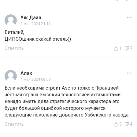
Уж Дааа
2 мая 2024 21:11
Виталий,
ЦИПСОшник скакай отсель))
Ответить
1
7
Алик
1 мая 2024 08:59
Если необходима строит Аэс то толко с Францией
честная страна высокий технологией.ихтамнетами
ненадо иметь дела стратегического характера это
будет большой ошибкой которого мучается
следующие поколение доверчего Узбекского народа.
Ответить
9
4