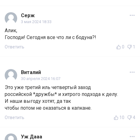
Серж
3 мая 2024 18:33
Алик,
Господи! Сегодня все что ли с бодуна?!
Ответить
0
1
Виталий
30 апреля 2024 16:07
Это уже третий иль четвертый заход
российской *дружбы* и хитрого подхода к делу.
И наши выгоду хотят, да так
чтобы потом не оказаться в капкане.
Ответить
10
4
Уж Дааа