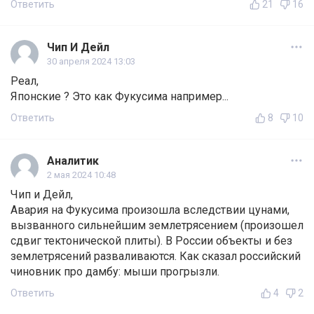
Ответить
21
16
Чип И Дейл
30 апреля 2024 13:03
Реал,
Японские ? Это как Фукусима например...
Ответить
8
10
Аналитик
2 мая 2024 10:48
Чип и Дейл,
Авария на Фукусима произошла вследствии цунами,
вызванного сильнейшим землетрясением (произошел
сдвиг тектонической плиты). В России объекты и без
землетрясений разваливаются. Как сказал российский
чиновник про дамбу: мыши прогрызли.
Ответить
4
2