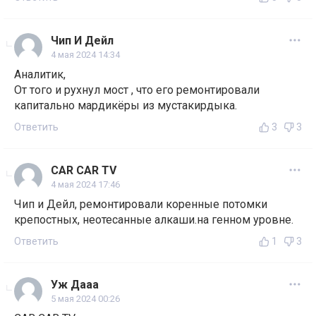
Чип И Дейл
4 мая 2024 14:34
Аналитик,
От того и рухнул мост , что его ремонтировали
капитально мардикёры из мустакирдыка.
Ответить
3
3
САR CAR TV
4 мая 2024 17:46
Чип и Дейл, ремонтировали коренные потомки
крепостных, неотесанные алкаши.на генном уровне.
Ответить
1
3
Уж Дааа
5 мая 2024 00:26