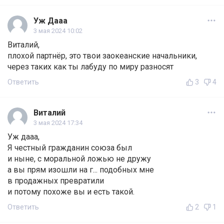
Уж Дааа
3 мая 2024 10:02
Виталий,
плохой партнёр, это твои заокеанские начальники,
через таких как ты лабуду по миру разносят
Ответить
3
4
Виталий
3 мая 2024 17:34
Уж дааа,
Я честный гражданин союза был
и ныне, с моральной ложью не дружу
а вы прям изошли на г... подобных мне
в продажных превратили
и потому похоже вы и есть такой.
Ответить
2
1