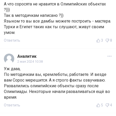
А что соросята не нравится в Олимпийских объектах
?)))
Так в методичкам написано ?))
Языком то вы все дамбы можете построить - мастера.
Турки и Египет таких как ты слушают, живут своим
умом.
Ответить
3
8
Аналитик
2 мая 2024 10:38
Уж дааа,
По методичкам вы, кремлеботы, работаете. И везде
вам Сорос мерешится. А я строго факты озвучиваю.
Развалились олимпийские объекты сразу после
Олимпиады. Некоторые начали разваливаться ещё во
время.
Ответить
5
4