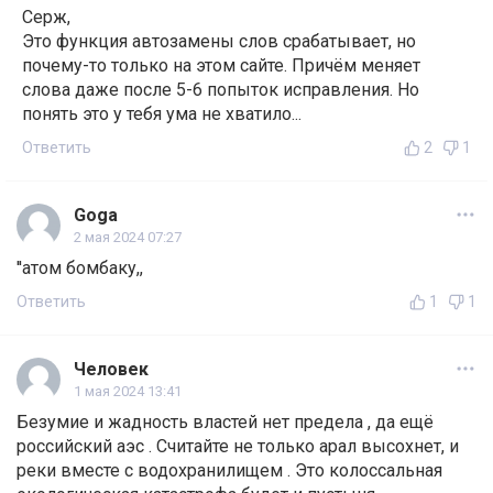
Серж,
Это функция автозамены слов срабатывает, но
почему-то только на этом сайте. Причём меняет
слова даже после 5-6 попыток исправления. Но
понять это у тебя ума не хватило...
Ответить
2
1
Goga
2 мая 2024 07:27
''атом бомбаку,,
Ответить
1
1
Человек
1 мая 2024 13:41
Безумие и жадность властей нет предела , да ещё
российский аэс . Считайте не только арал высохнет, и
реки вместе с водохранилищем . Это колоссальная