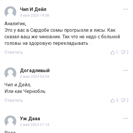
Чип И Дейл
4 мая 2024 14:58
Аналитик,
Это у вас в Сардобе сомы прогрызли и лисы. Как
сказал ваш же чиновник. Так что не надо с больной
головы на здоровую перекладывать .
Ответить
1
2
Догадливый
3 мая 2024 04:54
Чип и Дейл,
Или как Чернобль.
Ответить
3
2
Уж Дааа
2 мая 2024 21:14
Реал,