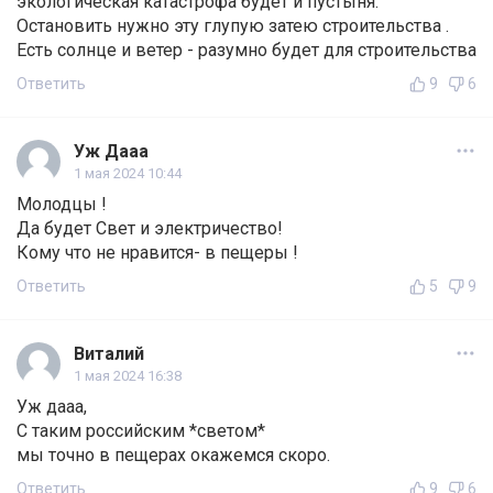
экологическая катастрофа будет и пустыня.
Остановить нужно эту глупую затею строительства .
Есть солнце и ветер - разумно будет для строительства
Ответить
9
6
Уж Дааа
1 мая 2024 10:44
Молодцы !
Да будет Свет и электричество!
Кому что не нравится- в пещеры !
Ответить
5
9
Виталий
1 мая 2024 16:38
Уж дааа,
С таким российским *светом*
мы точно в пещерах окажемся скоро.
Ответить
9
6