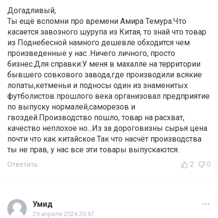
Догадливый,
Ты ещё вспомни про времени Амира Темура.Что
касается завозного шурупа из Китая, то знай что товар
из Поднебесной намного дешевле обходится чем
произведенные у нас .Ничего личного, просто
бизнес.Для справки:У меня в махалле на территории
бывшего совкового завода,где производили всякие
лопаты,кетменьи и подносы один из знаменитых
футболистов прошлого века организовал предприятие
по выпуску нормалей,саморезов и
гвоздей.Производство пошло, товар на расхват,
качество неплохое но...Из за дороговизны сырья цена
почти что как китайское.Так что насчёт производства
ты не прав, у нас все эти товары выпускаются.
Ответить
2
0
Умид
29 апреля 2024 20:47