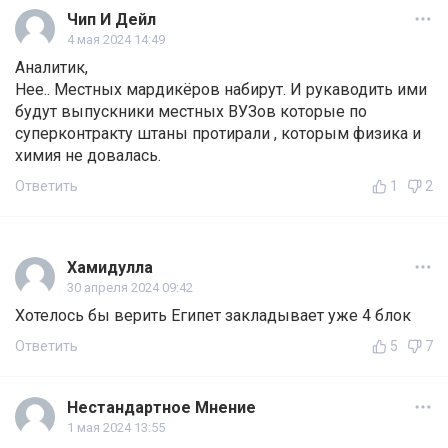
Чип И Дейл
4 мая 2024 14:49
Аналитик,
Нее.. Местных мардикёров набирут. И рукаводить ими
будут выпускники местных ВУЗов которые по
суперконтракту штаны протирали , которым физика и
химия не довалась.
Ответить
1
2
Хамидулла
30 апреля 2024 09:42
Хотелось бы верить Египет закладывает уже 4 блок
Ответить
5
7
Нестандартное Мнение
1 мая 2024 13:55