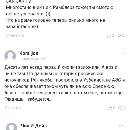
САR CAR TV,
Многостаночник ( и с Рамблера тоже) ты смотрю
везде успеваешь ))))
Что на раме голодно теперь, сильно много не
заработаешь?)
Ответить
0
0
Komiljon
3 мая 2024 10:51
Десять лет назад первый кирпич заложили. А воз и
ныне там. По данным некоторых российских
источников РФ, якобы, построила в Узбекистане АЭС и
она обеспечивает током чуть ли не всю Среднюю
Азию. Пройдет еще десять лет, потом еще, потом еще...
Глядишь - забудется...
Ответить
8
2
Чип И Дейл