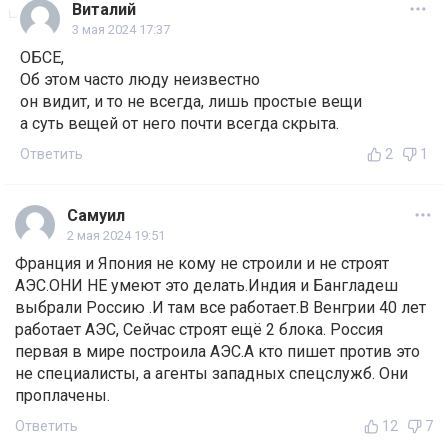
Виталий
3 мая 2024 17:37
ОБСЕ,
Об этом часто люду неизвестно
он видит, и то не всегда, лишь простые вещи
а суть вещей от него почти всегда скрыта.
Ответить
2
1
Самуил
2 мая 2024 19:51
Франция и Япония не кому не строили и не строят
АЭС.ОНИ НЕ умеют это делать.Индия и Бангладеш
выбрали Россию .И там все работает.В Венгрии 40 лет
работает АЭС, Сейчас строят ещё 2 блока. Россия
первая в мире построила АЭС.А кто пишет против это
не специалисты, а агенты западных спецслужб. Они
проплачены.
Ответить
12
7