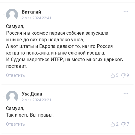
Виталий
2 мая 2024 22:41
Самуил,
Россия и в космос первая собачек запускала
и ныне до сих пор недалеко ушла,
А вот штаты и Европа делают то, на что Россия
когда то положила, и ныне слюной изошла.
И будем надеяться ИТЕР, на место многих царьков
поставит.
Ответить
5
9
Уж Дааа
2 мая 2024 23:21
Самуил,
Так и есть Вы правы.
Ответить
2
7